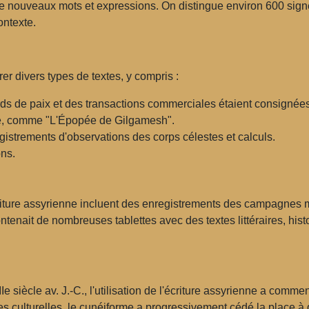
e nouveaux mots et expressions. On distingue environ 600 signes
ontexte.
rer divers types de textes, y compris :
ds de paix et des transactions commerciales étaient consignées
e, comme "L'Épopée de Gilgamesh".
istrements d'observations des corps célestes et calculs.
ons.
iture assyrienne incluent des enregistrements des campagnes mi
ntenait de nombreuses tablettes avec des textes littéraires, hist
Ie siècle av. J.-C., l'utilisation de l'écriture assyrienne a comm
s culturelles, le cunéiforme a progressivement cédé la place à d'