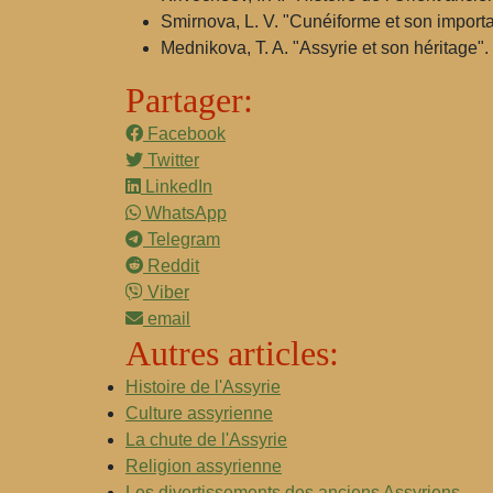
Smirnova, L. V. "Cunéiforme et son import
Mednikova, T. A. "Assyrie et son héritage"
Partager:
Facebook
Twitter
LinkedIn
WhatsApp
Telegram
Reddit
Viber
email
Autres articles:
Histoire de l'Assyrie
Culture assyrienne
La chute de l'Assyrie
Religion assyrienne
Les divertissements des anciens Assyriens