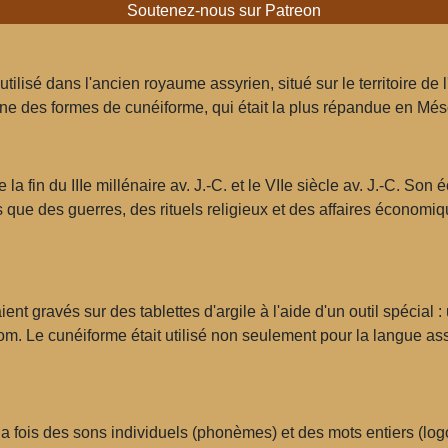
Soutenez-nous sur Patreon
ilisé dans l'ancien royaume assyrien, situé sur le territoire de l
 une des formes de cunéiforme, qui était la plus répandue en Mé
e la fin du IIIe millénaire av. J.-C. et le VIIe siècle av. J.-C. So
 que des guerres, des rituels religieux et des affaires économi
nt gravés sur des tablettes d'argile à l'aide d'un outil spécial 
om. Le cunéiforme était utilisé non seulement pour la langue ass
a fois des sons individuels (phonèmes) et des mots entiers (log