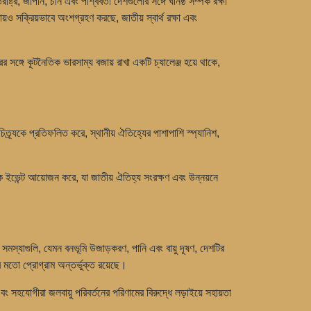
র, জাপান, চীন এবং পার্শ্ববর্তী দেশগুলোর সঙ্গে ঘনিষ্ঠ সম্পর্ক রক্ষা
়ও সক্রিয়ভাবে অংশগ্রহণ করছে, জাতীয় স্বার্থ রক্ষা এবং
সঙ্গে কূটনৈতিক ভারসাম্য বজায় রাখা একটি চ্যালেঞ্জ হয়ে থাকে,
িত্র্যকে প্রতিফলিত করে, স্থানীয় ঐতিহ্যের পাশাপাশি স্প্যানিশ,
ৃতিক ইভেন্ট আয়োজন করে, যা জাতীয় ঐতিহ্য সংরক্ষণ এবং উন্নয়নে
 সমস্যাগুলি, যেমন বনভূমি উজাড়করণ, পানি এবং বায়ু দূষণ, দেশটির
ার মতো প্রোগ্রাম অন্তর্ভুক্ত রয়েছে।
বং সহযোগীরা জলবায়ু পরিবর্তনের পরিণামের বিরুদ্ধে লড়াইয়ে সহায়তা