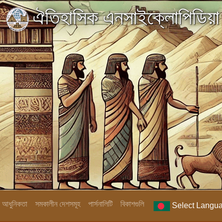
ঐতিহাসিক এনসাইক্লোপিডিয়া
িক আধুনিকতা
সমকালীন দেশসমূহ
পার্সনালিটি
বিকাশগুলি
Select Langu