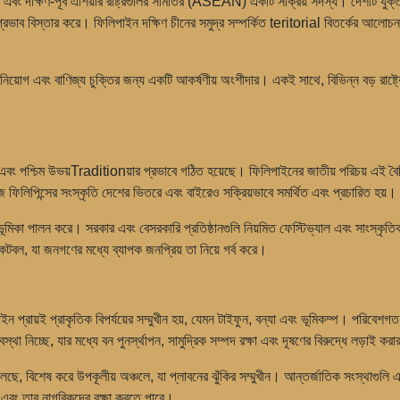
বং দক্ষিণ-পূর্ব এশিয়ার রাষ্ট্রগুলির সমিতির (ASEAN) একটি সক্রিয় সদস্য। দেশটি যুক্তরাষ্ট্
্রভাব বিস্তার করে। ফিলিপাইন দক্ষিণ চীনের সমুদ্র সম্পর্কিত teritorial বিতর্কের আলোচনায
়োগ এবং বাণিজ্য চুক্তির জন্য একটি আকর্ষণীয় অংশীদার। একই সাথে, বিভিন্ন বড় রাষ্ট্রের 
ূর্ব এবং পশ্চিম উভয়Traditionয়ার প্রভাবে গঠিত হয়েছে। ফিলিপাইনের জাতীয় পরিচয় এই বৈচ
িলিপিন্সের সংস্কৃতি দেশের ভিতরে এবং বাইরেও সক্রিয়ভাবে সমর্থিত এবং প্রচারিত হয়।
ূর্ণ ভূমিকা পালন করে। সরকার এবং বেসরকারি প্রতিষ্ঠানগুলি নিয়মিত ফেস্টিভ্যাল এবং সাংস্ক
্কেটবল, যা জনগণের মধ্যে ব্যাপক জনপ্রিয় তা নিয়ে গর্ব করে।
প্রায়ই প্রাকৃতিক বিপর্যয়ের সম্মুখীন হয়, যেমন টাইফুন, বন্যা এবং ভূমিকম্প। পরিবেশগত
থা নিচ্ছে, যার মধ্যে বন পুনর্স্থাপন, সামুদ্রিক সম্পদ রক্ষা এবং দূষণের বিরুদ্ধে লড়াই কর
ফেলছে, বিশেষ করে উপকূলীয় অঞ্চলে, যা প্লাবনের ঝুঁকির সম্মুখীন। আন্তর্জাতিক সংস্থাগুলি এ
ে এবং তার নাগরিকদের রক্ষা করতে পারে।