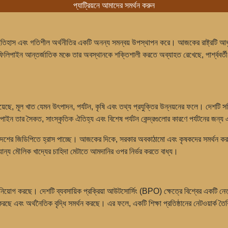
প্যাট্রিয়নে আমাদের সমর্থন করুন
ৃতি, ইতিহাস এবং গতিশীল অর্থনীতির একটি অনন্য সমন্বয় উপস্থাপন করে। আজকের রাষ্ট্রটি 
ফিলিপাইন আন্তর্জাতিক মঞ্চে তার অবস্থানকে শক্তিশালী করতে অব্যাহত রেখেছে, পার্শ্ববর্ত
েছে, মূল খাত যেমন উৎপাদন, পর্যটন, কৃষি এবং তথ্য প্রযুক্তির উন্নয়নের ফলে। দেশটি সক
িপাইন তার সৈকত, সাংস্কৃতিক ঐতিহ্য এবং বিশেষ পর্যটন কেন্দ্রগুলোর কারণে পর্যটনের জন্য 
 দেশের জিডিপিতে হ্রাস পাচ্ছে। আজকের দিকে, সরকার অবকাঠামো এবং কৃষকদের সমর্থন করা
যান্য মৌলিক খাদ্যের চাহিদা মেটাতে আমদানির ওপর নির্ভর করতে বাধ্য।
নিয়োগ করছে। দেশটি ব্যবসায়িক প্রক্রিয়া আউটসোর্সিং (BPO) ক্ষেত্রে বিশ্বের একটি নেতৃ
ে এবং অর্থনৈতিক বৃদ্ধি সমর্থন করছে। এর ফলে, একটি শিক্ষা প্রতিষ্ঠানের নেটওয়ার্ক তৈরি হ