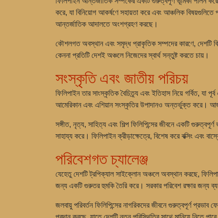
ফিলিপাইন আন্তর্জাতিক সম্পর্কের একটি গুরুত্বপূর্ণ ভূমিকা পালন করে এ
করে, যা বিনিয়োগ আকর্ষণে সহায়তা করে এবং আঞ্চলিক বিষয়গুলিতে প
আন্তর্জাতিক আদালতে অংশগ্রহণ করছে।
কৌশলগত অবস্থান এবং সমৃদ্ধ প্রাকৃতিক সম্পদের কারণে, দেশটি বিনিয
কেননা প্রতিটি দেশই অঞ্চলে নিজেদের স্বার্থ সন্তুষ্ট করতে চায়।
সংস্কৃতি এবং জাতীয় পরিচয়
ফিলিপাইন তার সাংস্কৃতিক বৈচিত্র্য এবং ইতিহাস নিয়ে গর্বিত, যা প
আমেরিকান এবং এশিয়ান সংস্কৃতির উপাদানও অন্তর্ভুক্ত করে। আজ ফ
সঙ্গীত, নৃত্য, সাহিত্য এবং শিল্প ফিলিপিন্সের জীবনে একটি গুরুত্বপ
সাহায্য করে। ফিলিপাইন ক্রীড়াক্ষেত্রে, বিশেষ করে বক্সিং এবং বাস
পরিবেশগত চ্যালেঞ্জ
যেহেতু দেশটি ট্রপিক্যাল সাইক্লোন অঞ্চলে অবস্থান করছে, ফিলিপাইন 
জন্য একটি গুরুতর হুমকি তৈরি করে। সরকার পরিবেশ রক্ষার জন্য ব্যবস্
জলবায়ু পরিবর্তন ফিলিপিন্সের নাগরিকদের জীবনে গুরুত্বপূর্ণ প্রভাব 
প্রদান করছে, যাতে দেশটি নতুন পরিস্থিতির সাথে মানিয়ে নিতে পার