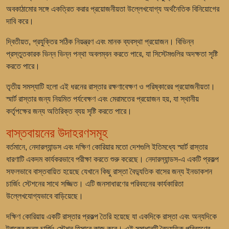
অবকাঠামোর সঙ্গে একত্রিত করার প্রয়োজনীয়তা উল্লেখযোগ্য অর্থনৈতিক বিনিয়োগের
দাবি করে।
দ্বিতীয়ত, প্রযুক্তির সঠিক নিয়ন্ত্রণ এবং মানক ব্যবস্থা প্রয়োজন। বিভিন্ন
প্রস্তুতকারক ভিন্ন ভিন্ন পন্থা অবলম্বন করতে পারে, যা সিস্টেমগুলির অদক্ষতা সৃষ্টি
করতে পারে।
তৃতীয় সমস্যাটি হলো এই ধরনের রাস্তার রক্ষণাবেক্ষণ ও পরিষ্কারের প্রয়োজনীয়তা।
স্মার্ট রাস্তার জন্য নিয়মিত পর্যবেক্ষণ এবং মেরামতের প্রয়োজন হয়, যা স্থানীয়
কর্তৃপক্ষের জন্য অতিরিক্ত ব্যয় সৃষ্টি করতে পারে।
বাস্তবায়নের উদাহরণসমূহ
বর্তমানে, নেদারল্যান্ডস এবং দক্ষিণ কোরিয়ার মতো দেশগুলি ইতিমধ্যে স্মার্ট রাস্তার
ধারণাটি একদম কার্যকরভাবে পরীক্ষা করতে শুরু করেছে। নেদারল্যান্ডস-এ একটি প্রকল্প
সফলভাবে বাস্তবায়িত হয়েছে যেখানে কিছু রাস্তা বৈদ্যুতিক বাসের জন্য ইনডাকশন
চার্জিং স্টেশনের সাথে সজ্জিত। এটি জনসাধারণের পরিবহনের কার্যকারিতা
উল্লেখযোগ্যভাবে বাড়িয়েছে।
দক্ষিণ কোরিয়ায় একটি রাস্তার প্রকল্প তৈরি হয়েছে যা একদিকে রাস্তা এবং অন্যদিকে
ট্রাকের জন্য চার্জিং স্টেশন হিসাবে কাজ করে। এই সমাধানটি বৈদ্যুতিক পরিবহণের