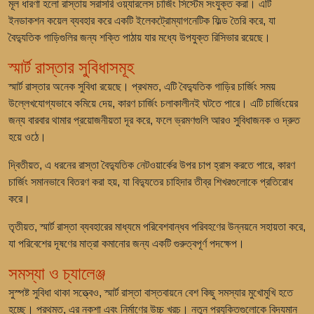
মূল ধারণা হলো রাস্তায় সরাসরি ওয়্যারলেস চার্জিং সিস্টেম সংযুক্ত করা। এটি
ইনডাকশন কয়েল ব্যবহার করে একটি ইলেকট্রোম্যাগনেটিক ফিল্ড তৈরি করে, যা
বৈদ্যুতিক গাড়িগুলির জন্য শক্তি পাঠায় যার মধ্যে উপযুক্ত রিসিভার রয়েছে।
স্মার্ট রাস্তার সুবিধাসমূহ
স্মার্ট রাস্তার অনেক সুবিধা রয়েছে। প্রথমত, এটি বৈদ্যুতিক গাড়ির চার্জিং সময়
উল্লেখযোগ্যভাবে কমিয়ে দেয়, কারণ চার্জিং চলাকালীনই ঘটতে পারে। এটি চার্জিংয়ের
জন্য বারবার থামার প্রয়োজনীয়তা দূর করে, ফলে ভ্রমণগুলি আরও সুবিধাজনক ও দ্রুত
হয়ে ওঠে।
দ্বিতীয়ত, এ ধরনের রাস্তা বৈদ্যুতিক নেটওয়ার্কের উপর চাপ হ্রাস করতে পারে, কারণ
চার্জিং সমানভাবে বিতরণ করা হয়, যা বিদ্যুতের চাহিদার তীব্র শিখরগুলোকে প্রতিরোধ
করে।
তৃতীয়ত, স্মার্ট রাস্তা ব্যবহারের মাধ্যমে পরিবেশবান্ধব পরিবহণের উন্নয়নে সহায়তা করে,
যা পরিবেশের দূষণের মাত্রা কমানোর জন্য একটি গুরুত্বপূর্ণ পদক্ষেপ।
সমস্যা ও চ্যালেঞ্জ
সুস্পষ্ট সুবিধা থাকা সত্ত্বেও, স্মার্ট রাস্তা বাস্তবায়নে বেশ কিছু সমস্যার মুখোমুখি হতে
হচ্ছে। প্রথমত, এর নকশা এবং নির্মাণের উচ্চ খরচ। নতুন প্রযুক্তিগুলোকে বিদ্যমান