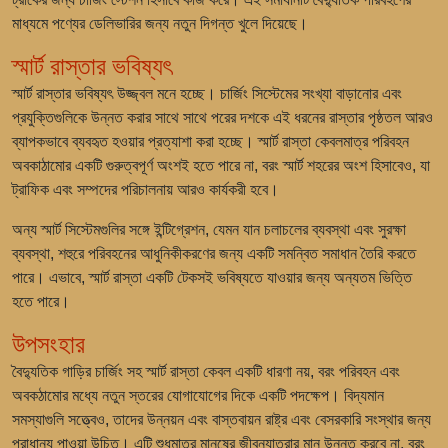
মাধ্যমে পণ্যের ডেলিভারির জন্য নতুন দিগন্ত খুলে দিয়েছে।
স্মার্ট রাস্তার ভবিষ্যৎ
স্মার্ট রাস্তার ভবিষ্যৎ উজ্জ্বল মনে হচ্ছে। চার্জিং সিস্টেমের সংখ্যা বাড়ানোর এবং
প্রযুক্তিগুলিকে উন্নত করার সাথে সাথে পরের দশকে এই ধরনের রাস্তার পৃষ্ঠতল আরও
ব্যাপকভাবে ব্যবহৃত হওয়ার প্রত্যাশা করা হচ্ছে। স্মার্ট রাস্তা কেবলমাত্র পরিবহন
অবকাঠামোর একটি গুরুত্বপূর্ণ অংশই হতে পারে না, বরং স্মার্ট শহরের অংশ হিসাবেও, যা
ট্রাফিক এবং সম্পদের পরিচালনায় আরও কার্যকরী হবে।
অন্য স্মার্ট সিস্টেমগুলির সঙ্গে ইন্টিগ্রেশন, যেমন যান চলাচলের ব্যবস্থা এবং সুরক্ষা
ব্যবস্থা, শহুরে পরিবহনের আধুনিকীকরণের জন্য একটি সমন্বিত সমাধান তৈরি করতে
পারে। এভাবে, স্মার্ট রাস্তা একটি টেকসই ভবিষ্যতে যাওয়ার জন্য অন্যতম ভিত্তি
হতে পারে।
উপসংহার
বৈদ্যুতিক গাড়ির চার্জিং সহ স্মার্ট রাস্তা কেবল একটি ধারণা নয়, বরং পরিবহন এবং
অবকঠামোর মধ্যে নতুন স্তরের যোগাযোগের দিকে একটি পদক্ষেপ। বিদ্যমান
সমস্যাগুলি সত্ত্বেও, তাদের উন্নয়ন এবং বাস্তবায়ন রাষ্ট্র এবং বেসরকারি সংস্থার জন্য
প্রাধান্য পাওয়া উচিত। এটি শুধুমাত্র মানুষের জীবনযাত্রার মান উন্নত করবে না, বরং