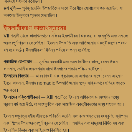
বিনিময়ে সহায়তা করেছিল।
রুশ ভূমি
— পূর্বস্লাভেনিয় উপজাতিদের সাথে ধীরে ধীরে যোগাযোগ শুরু হয়েছিল, যা
অঞ্চলের উন্নয়নে প্রভাব ফেলেছিল।
ইসলামীকরণ কাজাখস্তানের
VII শতাব্দী থেকে কাজাখস্তানের সক্রিয় ইসলামীকরণ শুরু হয়, যা সংস্কৃতি এবং সমাজে
গুরুত্বপূর্ণ প্রভাব ফেলেছিল। ইসলাম উপজাতি এবং জাতিগুলোর একত্রীকরণের প্রধান
ধর্ম হয়ে ওঠে। ইসলামীকরণ বিভিন্ন পর্যায়ে সম্পন্ন হয়েছিল:
প্রাথমিক যোগাযোগ
— মুসলিম ব্যবসায়ী এবং ভ্রমণকারীদের কাছে, যেমন ইবনে
ফাদলান, স্থানীয় জনসংখ্যার সাথে ইসলামের প্রথম পরিচয় ঘটেছিল।
ইসলামের বিস্তার
— আরব বিজয়ী এবং প্রচারকদের আগমনের সাথে, যেমন আহমাদ
ইবনে ফাদলান, ইসলাম nomadic উপজাতিগুলোর মধ্যে সক্রিয়ভাবে ছড়িয়ে পড়তে
শুরু করে।
ইসলামের শক্তিশালীকরণ
— XIII শতাব্দীতে ইসলাম অধিকাংশ জনসংখ্যার মধ্যে
প্রধান ধর্ম হয়ে উঠে, যা সাংস্কৃতিক এবং সামাজিক একত্রীকরণের জন্য সহায়ক হয়।
ইসলাম শুধুমাত্র ধর্মীয় জীবনকে পরিবর্তন করেনি, বরং কাজাখস্তানের সংস্কৃতি, স্থাপত্য
এবং শিল্পের উপর গুরুত্বপূর্ণ প্রভাব ফেলেছিল। মসজিদ এবং মাদ্রাসা নির্মিত হয় এবং
ইসলামিক বিজ্ঞান এবং সাহিত্যও বিকশিত হয়।