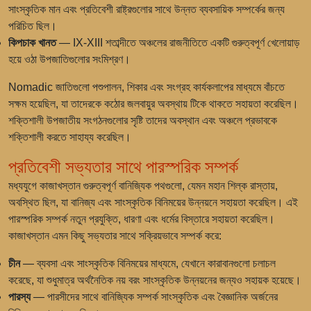
সাংস্কৃতিক মান এবং প্রতিবেশী রাষ্ট্রগুলোর সাথে উন্নত ব্যবসায়িক সম্পর্কের জন্য
পরিচিত ছিল।
কিপচাক খানত
— IX-XIII শতাব্দীতে অঞ্চলের রাজনীতিতে একটি গুরুত্বপূর্ণ খেলোয়াড়
হয়ে ওঠা উপজাতিগুলোর সংমিশ্রণ।
Nomadic জাতিগুলো পশুপালন, শিকার এবং সংগ্রহ কার্যকলাপের মাধ্যমে বাঁচতে
সক্ষম হয়েছিল, যা তাদেরকে কঠোর জলবায়ুর অবস্থায় টিকে থাকতে সহায়তা করেছিল।
শক্তিশালী উপজাতীয় সংগঠনগুলোর সৃষ্টি তাদের অবস্থান এবং অঞ্চলে প্রভাবকে
শক্তিশালী করতে সাহায্য করেছিল।
প্রতিবেশী সভ্যতার সাথে পারস্পরিক সম্পর্ক
মধ্যযুগে কাজাখস্তান গুরুত্বপূর্ণ বানিজ্যিক পথগুলো, যেমন মহান শিল্ক রাস্তায়,
অবস্থিত ছিল, যা বানিজ্য এবং সাংস্কৃতিক বিনিময়ের উন্নয়নে সহায়তা করেছিল। এই
পারস্পরিক সম্পর্ক নতুন প্রযুক্তি, ধারণা এবং ধর্মের বিস্তারে সহায়তা করেছিল।
কাজাখস্তান এমন কিছু সভ্যতার সাথে সক্রিয়ভাবে সম্পর্ক করে:
চীন
— ব্যবসা এবং সাংস্কৃতিক বিনিময়ের মাধ্যমে, যেখানে কারাবানগুলো চলাচল
করেছে, যা শুধুমাত্র অর্থনৈতিক নয় বরং সাংস্কৃতিক উন্নয়নের জন্যও সহায়ক হয়েছে।
পারস্য
— পারসীদের সাথে বানিজ্যিক সম্পর্ক সাংস্কৃতিক এবং বৈজ্ঞানিক অর্জনের