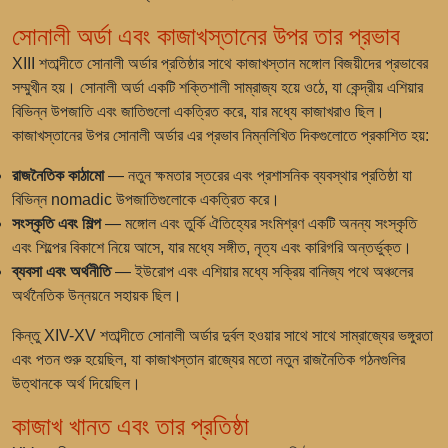
সোনালী অর্ডা এবং কাজাখস্তানের উপর তার প্রভাব
XIII শতাব্দীতে সোনালী অর্ডার প্রতিষ্ঠার সাথে কাজাখস্তান মঙ্গোল বিজয়ীদের প্রভাবের
সম্মুখীন হয়। সোনালী অর্ডা একটি শক্তিশালী সাম্রাজ্য হয়ে ওঠে, যা কেন্দ্রীয় এশিয়ার
বিভিন্ন উপজাতি এবং জাতিগুলো একত্রিত করে, যার মধ্যে কাজাখরাও ছিল।
কাজাখস্তানের উপর সোনালী অর্ডার এর প্রভাব নিম্নলিখিত দিকগুলোতে প্রকাশিত হয়:
রাজনৈতিক কাঠামো
— নতুন ক্ষমতার স্তরের এবং প্রশাসনিক ব্যবস্থার প্রতিষ্ঠা যা
বিভিন্ন nomadic উপজাতিগুলোকে একত্রিত করে।
সংস্কৃতি এবং শিল্প
— মঙ্গোল এবং তুর্কি ঐতিহ্যের সংমিশ্রণ একটি অনন্য সংস্কৃতি
এবং শিল্পের বিকাশে নিয়ে আসে, যার মধ্যে সঙ্গীত, নৃত্য এবং কারিগরি অন্তর্ভুক্ত।
ব্যবসা এবং অর্থনীতি
— ইউরোপ এবং এশিয়ার মধ্যে সক্রিয় বানিজ্য পথে অঞ্চলের
অর্থনৈতিক উন্নয়নে সহায়ক ছিল।
কিন্তু XIV-XV শতাব্দীতে সোনালী অর্ডার দুর্বল হওয়ার সাথে সাথে সাম্রাজ্যের ভঙ্গুরতা
এবং পতন শুরু হয়েছিল, যা কাজাখস্তান রাজ্যের মতো নতুন রাজনৈতিক গঠনগুলির
উত্থানকে অর্থ দিয়েছিল।
কাজাখ খানত এবং তার প্রতিষ্ঠা