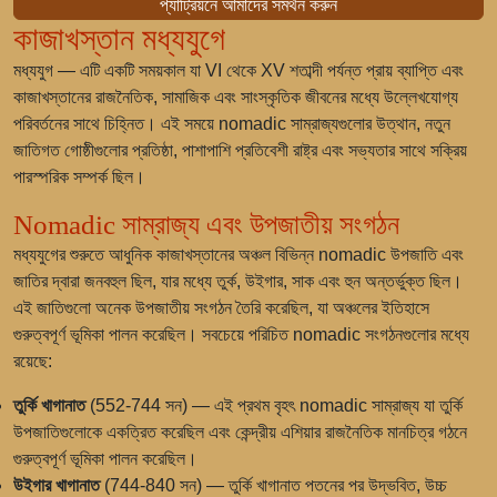
প্যাট্রিয়নে আমাদের সমর্থন করুন
কাজাখস্তান মধ্যযুগে
মধ্যযুগ — এটি একটি সময়কাল যা VI থেকে XV শতাব্দী পর্যন্ত প্রায় ব্যাপ্তি এবং
কাজাখস্তানের রাজনৈতিক, সামাজিক এবং সাংস্কৃতিক জীবনের মধ্যে উল্লেখযোগ্য
পরিবর্তনের সাথে চিহ্নিত। এই সময়ে nomadic সাম্রাজ্যগুলোর উত্থান, নতুন
জাতিগত গোষ্ঠীগুলোর প্রতিষ্ঠা, পাশাপাশি প্রতিবেশী রাষ্ট্র এবং সভ্যতার সাথে সক্রিয়
পারস্পরিক সম্পর্ক ছিল।
Nomadic সাম্রাজ্য এবং উপজাতীয় সংগঠন
মধ্যযুগের শুরুতে আধুনিক কাজাখস্তানের অঞ্চল বিভিন্ন nomadic উপজাতি এবং
জাতির দ্বারা জনবহুল ছিল, যার মধ্যে তুর্ক, উইগার, সাক এবং হুন অন্তর্ভুক্ত ছিল।
এই জাতিগুলো অনেক উপজাতীয় সংগঠন তৈরি করেছিল, যা অঞ্চলের ইতিহাসে
গুরুত্বপূর্ণ ভূমিকা পালন করেছিল। সবচেয়ে পরিচিত nomadic সংগঠনগুলোর মধ্যে
রয়েছে:
তুর্কি খাগানাত
(552-744 সন) — এই প্রথম বৃহৎ nomadic সাম্রাজ্য যা তুর্কি
উপজাতিগুলোকে একত্রিত করেছিল এবং কেন্দ্রীয় এশিয়ার রাজনৈতিক মানচিত্র গঠনে
গুরুত্বপূর্ণ ভূমিকা পালন করেছিল।
উইগার খাগানাত
(744-840 সন) — তুর্কি খাগানাত পতনের পর উদ্ভবিত, উচ্চ