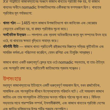
XV শতাব্দীতে কাজাখস্তানের অঞ্চলে কাজাখ খানতের প্রতিষ্ঠা শুরু হয়, যা কাজাখ
খানদের অধীনে nomadic উপজাতিগুলোর একীকরণের ফলস্বরূপ ছিল। খানতের
প্রতিষ্ঠার মূল পর্যায়গুলো:
খানত গঠন
— 1465 সালে কাজাখ উপজাতিগুলো খান জানিবেক এবং কেরেয়ার
নেতৃত্বে একত্রিত হয়, যা রাজ্য প্রতিষ্ঠার সূচনা করে।
অর্থনৈতিক উন্নয়ন
— পশুপালন এবং ব্যবসা অধিকারীদের জন্য মূল সম্পদের উৎস হয়ে
ওঠে, যা খানতের ক্ষমতা বৃদ্ধিতে সাহায্য করে।
বহির্গামী নীতি
— কাজাখ খানত প্রতিবেশী রাষ্ট্রগুলোর বিরুদ্ধে সক্রিয় কূটনৈতিক এবং
সামরিক কর্মকাণ্ড পরিচালনা করেছিল, যেমন রাশিয়া এবং তিমুরিদ সাম্রাজ্য।
কাজাখ খানত একটি গুরুত্বপূর্ণ কেন্দ্র হয়ে ওঠে nomadic সভ্যতার, যা তার ঐতিহ্য
এবং সংস্কৃতি রক্ষা করে, প্রতিবেশী জাতিগুলোর প্রভাব সত্ত্বেও।
উপসংহার
মধ্যযুগ কাজাখস্তানের ইতিহাসে একটি গুরুত্বপূর্ণ সময়কাল ছিল, যখন রাজনৈতিক,
সামাজিক এবং সাংস্কৃতিক জীবনে উল্লেখযোগ্য পরিবর্তন ঘটে। এই সময়কাল কাজাখ
জাতির এবং তার সাংস্কৃতিক ঐতিহ্যের অনন্য পরিচয় গঠনের সূচনা করে। বিভিন্ন
সভ্যতার সাথে পারস্পরিক সম্পর্ক, ইসলামীकरण, এবং কাজাখ খানতের প্রতিষ্ঠা দেশের
এবং জাতির ভবিষ্যতের উপর গভীর প্রভাব ফেলেছিল।