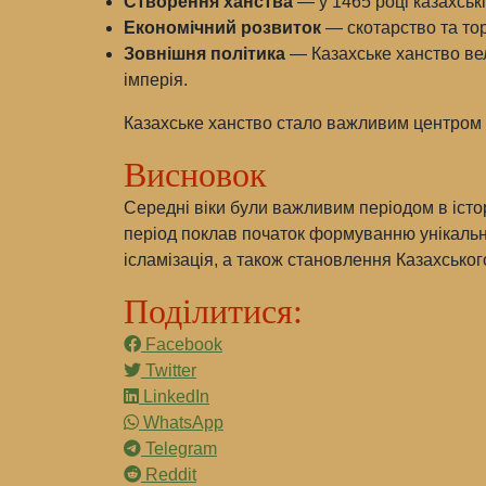
Створення ханства
— у 1465 році казахськ
Економічний розвиток
— скотарство та то
Зовнішня політика
— Казахське ханство вело
імперія.
Казахське ханство стало важливим центром ко
Висновок
Середні віки були важливим періодом в істор
період поклав початок формуванню унікальної
ісламізація, а також становлення Казахськог
Поділитися:
Facebook
Twitter
LinkedIn
WhatsApp
Telegram
Reddit