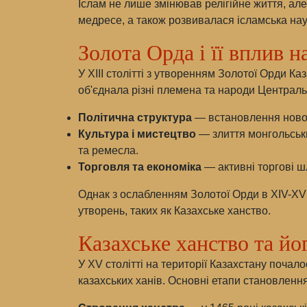
Іслам не лише змінював релігійне життя, але
медресе, а також розвивалася ісламська наук
Золота Орда і її вплив н
У XIII столітті з утворенням Золотої Орди 
об'єднала різні племена та народи Централь
Політична структура
— встановлення нової 
Культура і мистецтво
— злиття монгольськи
та ремесла.
Торговля та економіка
— активні торгові ш
Однак з ослабленням Золотої Орди в XIV-XV 
утворень, таких як Казахське ханство.
Казахське ханство та йо
У XV столітті на території Казахстану поча
казахських ханів. Основні етапи становленн