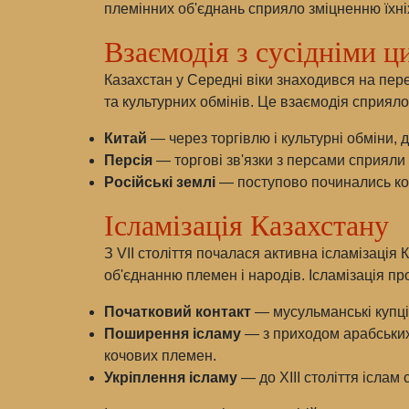
племінних об'єднань сприяло зміцненню їхніх 
Взаємодія з сусідніми ц
Казахстан у Середні віки знаходився на пер
та культурних обмінів. Це взаємодія сприяло 
Китай
— через торгівлю і культурні обміни,
Персія
— торгові зв'язки з персами сприяли
Російські землі
— поступово починались кон
Ісламізація Казахстану
З VII століття почалася активна ісламізація
об'єднанню племен і народів. Ісламізація про
Початковий контакт
— мусульманські купці
Поширення ісламу
— з приходом арабських
кочових племен.
Укріплення ісламу
— до XIII століття іслам