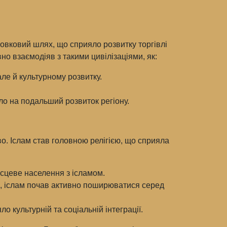
овковий шлях, що сприяло розвитку торгівлі
но взаємодіяв з такими цивілізаціями, як:
ле й культурному розвитку.
о на подальший розвиток регіону.
во. Іслам став головною релігією, що сприяла
ісцеве населення з ісламом.
н, іслам почав активно поширюватися серед
о культурній та соціальній інтеграції.