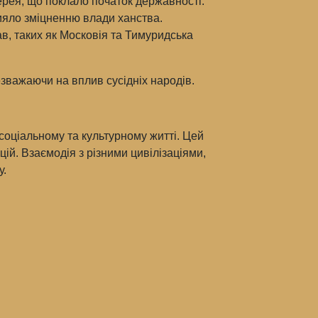
ерея, що поклало початок державності.
ияло зміцненню влади ханства.
ав, таких як Московія та Тимуридська
незважаючи на вплив сусідніх народів.
 соціальному та культурному житті. Цей
ій. Взаємодія з різними цивілізаціями,
у.