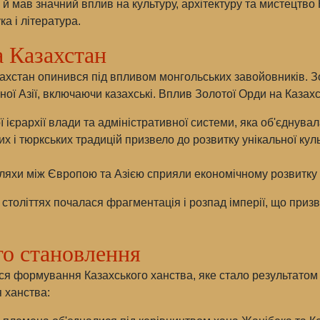
 й мав значний вплив на культуру, архітектуру та мистецтво
а і література.
а Казахстан
Казахстан опинився під впливом монгольських завойовників. 
ної Азії, включаючи казахські. Вплив Золотої Орди на Казах
ієрархії влади та адміністративної системи, яка об'єднувала
х і тюркських традицій призвело до розвитку унікальної кул
ляхи між Європою та Азією сприяли економічному розвитку 
століттях почалася фрагментація і розпад імперії, що приз
го становлення
лося формування Казахського ханства, яке стало результато
я ханства: