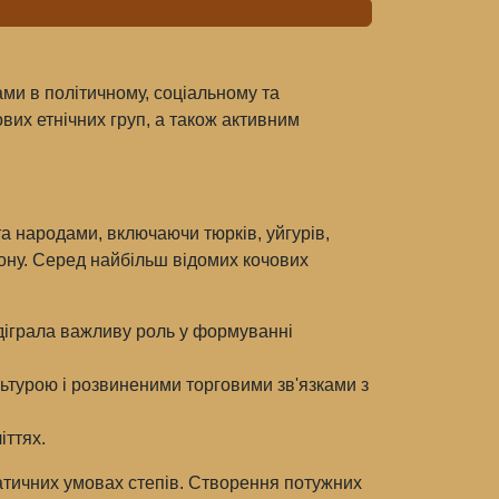
ами в політичному, соціальному та
вих етнічних груп, а також активним
а народами, включаючи тюрків, уйгурів,
гіону. Серед найбільш відомих кочових
ідіграла важливу роль у формуванні
льтурою і розвиненими торговими зв'язками з
іттях.
атичних умовах степів. Створення потужних