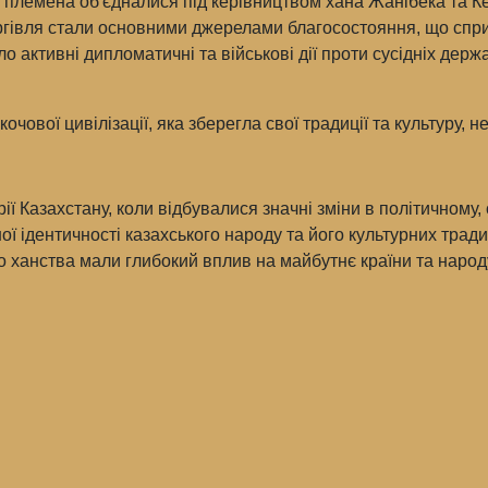
і племена об'єдналися під керівництвом хана Жанібека та К
ргівля стали основними джерелами благосостояння, що спр
 активні дипломатичні та військові дії проти сусідніх держ
чової цивілізації, яка зберегла свої традиції та культуру, 
ії Казахстану, коли відбувалися значні зміни в політичному,
 ідентичності казахського народу та його культурних традиц
о ханства мали глибокий вплив на майбутнє країни та народ