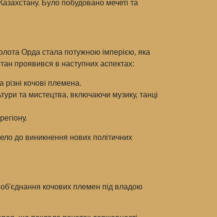
 Казахстану. Було побудовано мечеті та
Золота Орда стала потужною імперією, яка
стан проявився в наступних аспектах:
 різні кочові племена.
ьтури та мистецтва, включаючи музику, танці
регіону.
вело до виникнення нових політичних
м об'єднання кочових племен під владою