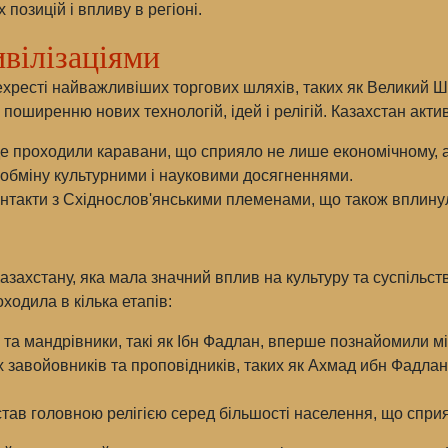
позицій і впливу в регіоні.
ивілізаціями
ехресті найважливіших торгових шляхів, таких як Великий Ш
поширенню нових технологій, ідей і релігій. Казахстан актив
 де проходили каравани, що сприяло не лише економічному, а
 обміну культурними і науковими досягненнями.
такти з Східнослов'янськими племенами, що також вплинул
 Казахстану, яка мала значний вплив на культуру та суспільст
ходила в кілька етапів:
 та мандрівники, такі як Ібн Фадлан, вперше познайомили м
 завойовників та проповідників, таких як Ахмад ибн Фадла
 став головною релігією серед більшості населення, що сприял