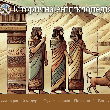
Історична енциклопеді
ччя та ранній модерн
Сучасні країни
Персоналії
Винах