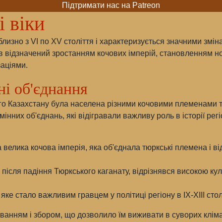
Підтримати нас на Patreon
і віки
лизно з VI по XV століття і характеризується значними змін
ув відзначений зростанням кочових імперій, становленням но
заціями.
ні об'єднання
ого Казахстану була населена різними кочовими племенами т
емінних об'єднань, які відігравали важливу роль в історії ре
велика кочова імперія, яка об'єднала тюркські племена і в
 після падіння Тюркського каганату, відрізнявся високою ку
ке стало важливим гравцем у політиці регіону в IX-XIII стол
ванням і збором, що дозволило їм виживати в суворих клім