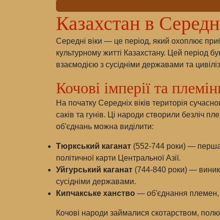
Казахстан в Середн
Середні віки — це період, який охоплює приб
культурному житті Казахстану. Цей період б
взаємодією з сусідніми державами та цивілі
Кочові імперії та племін
На початку Середніх віків територія сучасн
саків та гунів. Ці народи створили безліч пл
об'єднань можна виділити:
Тюркський каганат
(552-744 роки) — перша 
політичної карти Центральної Азії.
Уйгурський каганат
(744-840 роки) — виник
сусідніми державами.
Кипчакське ханство
— об'єднання племен, я
Кочові народи займалися скотарством, полю