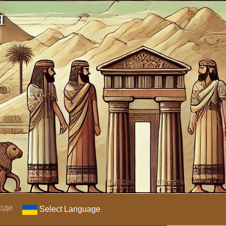
я
оди
Select Language