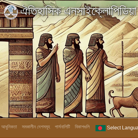
ঐতিহাসিক এনসাইক্লোপিডিয়া
িক আধুনিকতা
সমকালীন দেশসমূহ
পার্সনালিটি
বিকাশগুলি
Select Langu