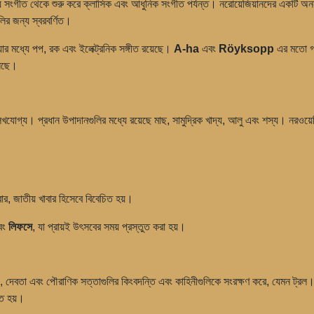
াতীয় সংগীত থেকে শুরু করে ক্লাসিক এবং আধুনিক সংগীত পর্যন্ত। নরোয়েজিয়ানদের একটি অন
গুলির জন্য স্বরবর্ণিত।
যার মধ্যে পপ, রক এবং ইলেক্ট্রনিক সঙ্গীত রয়েছে।
A-ha
এবং
Röyksopp
এর মতো গ্র
লেছে।
েখযোগ্য। প্রধান উপাদানগুলির মধ্যে রয়েছে মাছ, সামুদ্রিক খাদ্য, আলু এবং শস্য। নরওয়েজ
বার, জাতীয় খাবার হিসেবে বিবেচিত হয়।
বং
লিফসে
, যা প্রায়ই উৎসবের সময় প্রস্তুত করা হয়।
িং, দেবতা এবং পৌরাণিক সত্তাগুলির কিংবদন্তি এবং কাহিনীগুলিকে সংরক্ষণ করে, যেমন ট্রল
িত হয়।