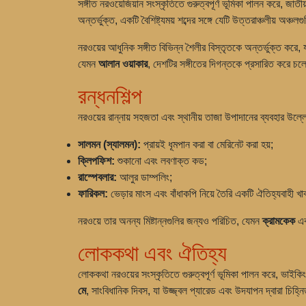
সঙ্গীত নরওয়েজিয়ান সংস্কৃতিতে গুরুত্বপূর্ণ ভূমিকা পালন করে, জ
অন্তর্ভুক্ত, একটি বৈশিষ্ট্যময় শব্দের সঙ্গে যেটি উত্তরাঞ্চলীয় অঞ্চল
নরওয়ের আধুনিক সঙ্গীত বিভিন্ন শৈলীর বিস্তৃতকে অন্তর্ভুক্ত করে, 
যেমন
আলান ওয়াকার
, দেশটির সঙ্গীতের দিগন্তকে প্রসারিত করে চ
রন্ধনশিল্প
নরওয়ের রান্নায় সহজতা এবং স্থানীয় তাজা উপাদানের ব্যবহার উল্ল
সালমন (স্যালমন):
প্রায়ই ধূমপান করা বা মেরিনেট করা হয়;
ক্লিপফিশ:
শুকানো এবং লবণাক্ত কড;
রাস্পেবলার:
আলুর ডাম্পলিং;
ফারিকল:
ভেড়ার মাংস এবং বাঁধাকপি নিয়ে তৈরি একটি ঐতিহ্যবাহী খা
নরওয়ে তার অনন্য মিষ্টান্নগুলির জন্যও পরিচিত, যেমন
ক্রামকেক
এ
লোককথা এবং ঐতিহ্য
লোককথা নরওয়ের সংস্কৃতিতে গুরুত্বপূর্ণ ভূমিকা পালন করে, ভাইক
মে
, সাংবিধানিক দিবস, যা উজ্জ্বল প্যারেড এবং উদযাপন দ্বারা চিহ্ন