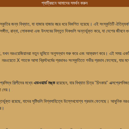
প্যাট্রিয়নে আমাদের সমর্থন করুন
তির জন্য বিখ্যাত, যা হাজার হাজার বছর ধরে বিকশিত হয়েছে। এই সংস্কৃতিটি ঐতিহ্যবাহী স্ক
, সঙ্গীত, রান্না, লোককথা এবং উৎসবের বিস্তৃত দিকগুলি অন্তর্ভুক্ত করে, যা দেশের জীবনে গু
়, যখন নরওয়েজিয়ানরা নতুন ভুমিতে অনুসন্ধান শুরু করে এবং আক্রমণ করে। এই সময় একটি
়। নরওয়েতে X শতকে আসা খ্রিস্টধর্মের প্রভাবও সংস্কৃতিতে গভীর প্রভাব ফেলেছে, যার মধ্য
প্রসিদ্ধ শিল্পীদের মধ্যে
এডওয়ার্ড মঙ্ক
রয়েছেন, যার বিখ্যাত চিত্র "চিৎকার" এক্সপ্রেশনিজম
া দেয়।
্ভুক্ত রয়েছে, যাদের সৃষ্টিগুলি বিশ্বসাহিত্যে উল্লেখযোগ্য প্রভাব ফেলেছে। আধুনিক নর
রে।