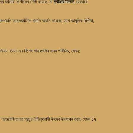
ন্য জাতীয় সংগীতের শৈলী রয়েছে, যা
হ্যাঞ্জার ফিডল
ব্যবহারে
ুপগুলি আন্তর্জাতিক খ্যাতি অর্জন করেছে, তবে আধুনিক শিল্পীরা,
িয়ান রান্না এর বিশেষ খাবারগুলির জন্য পরিচিত, যেমন:
। নরওয়েজিয়ানরা প্রচুর ঐতিহ্যবাহী উৎসব উদযাপন করে, যেমন
১৭