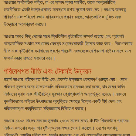
নরওয়ের অর্থনৈতিক শক্তি, যা এর সম্পদ দ্বারা সমর্থিত, তাকে আন্তর্জাতিক
রাজনীতিতে একটি উল্লেখযোগ্য অবস্থান রাখার সুযোগ করে দেয়। নরওয়ে জলবায়ু
পরিবর্তন এবং পরিবেশ রক্ষায় সক্রিয়ভাবে প্রচার করছে, আন্তর্জাতিক চুক্তি এবং
উদ্যোগে অংশগ্রহণ করছে।
নরওয়ে আরও কিছু দেশের সাথে স্থিতিশীল কূটনৈতিক সম্পর্ক রয়েছে এবং প্রায়শই
আন্তর্জাতিক সংঘাত সমাধানের ক্ষেত্রে মধ্যস্থতাকারী হিসেবে কাজ করে। নিরপেক্ষতার
নীতি এবং কূটনৈতিক সমাধানের প্রশ্নে প্রচেষ্টা নরওয়েকে বেশিরভাগ রাষ্ট্রের সাথে ভাল
সম্পর্ক বজায় রাখতে সহায়তা করে।
পরিবেশগত নীতি এবং টেকসই উন্নয়ন
মডার্ন নরওয়ে পরিবেশগত নীতি এবং টেকসই উন্নয়নে গুরুত্বপূর্ণ গুরুত্ব দেয়। দেশে
পরিবেশ সুরক্ষার জন্য উদ্যোগগুলি সক্রিয়ভাবে উন্নয়ন করা হচ্ছে, যার মধ্যে কার্বন
নির্গমনের হ্রাস এবং জীববৈচিত্র সুরক্ষার প্রোগ্রামগুলি অন্তর্ভুক্ত রয়েছে। নরওয়ে
পুনর্নবীকরণের শক্তির উৎপাদনের প্রযুক্তির ক্ষেত্রে বিশ্বের একটি শীর্ষ দেশ এবং
পরিবেশবান্ধব প্রযুক্তিতে সক্রিয়ভাবে বিনিয়োগ করছে।
নরওয়ে ১৯৯০ সালের স্তরের তুলনায় ২০৩০ সালের মধ্যে 40% গ্রিনহাউস গ্যাসের
নির্গমন কমানোর জন্য তার দৃষ্টান্তমূলক লক্ষ্য ঘোষণা করেছে। দেশের জলবায়ু
চুক্তিগুলি, প্যারিস চুক্তি সহ, সমর্থন জানাচ্ছে এবং এই লক্ষ্যগুলির বাস্তবায়নের জন্য