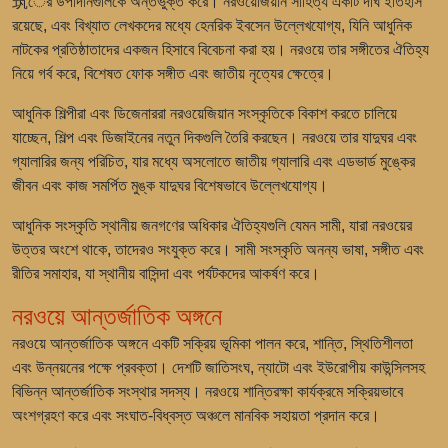
筑ের উপাদানগুলিকে অন্তর্ভুক্ত করে। নরওয়েজিয়ান সাহিত্য একটি দীর্ঘ ইতিহাস
রয়েছে, এবং বিখ্যাত লেখকদের মধ্যে হেনরিক ইবসেন উল্লেখযোগ্য, যিনি আধুনিক
নাটকের প্রতিষ্ঠাতাদের একজন হিসাবে বিবেচনা করা হয়। নরওয়ে তার সঙ্গীতের ঐতিহ্য
নিয়ে গর্ব করে, বিশেষত ফোক সঙ্গীত এবং জাতীয় নৃত্যের ক্ষেত্রে।
আধুনিক শিল্পীরা এবং ডিজেনাররা নরওয়েজিয়ান সংস্কৃতিকে বিকাশ করতে চালিয়ে
যাচ্ছেন, শিল্প এবং ডিজাইনের নতুন দিকগুলি তৈরি করছেন। নরওয়ে তার যাদুঘর এবং
গ্যালারির জন্য পরিচিত, যার মধ্যে অসলোতে জাতীয় গ্যালারি এবং এডভার্ড মুঙ্কের
জীবন এবং কাজ সমর্পিত মুঙ্ক যাদুঘর বিশেষভাবে উল্লেখযোগ্য।
আধুনিক সংস্কৃতি স্থানীয় জনগণের অধিকার ঐতিহ্যগুলি যেমন সামী, যারা নরওয়ের
উত্তর অংশে থাকে, তাদেরও সংযুক্ত করে। সামী সংস্কৃতি অনন্য ভাষা, সঙ্গীত এবং
রীতির সমাহার, যা স্থানীয় বাসিন্দা এবং পর্যটকদের আকর্ষণ করে।
নরওয়ে আন্তর্জাতিক অঙ্গনে
নরওয়ে আন্তর্জাতিক অঙ্গনে একটি সক্রিয় ভূমিকা পালন করে, শান্তি, স্থিতিশীলতা
এবং উন্নয়নের পক্ষে প্রবক্তা। দেশটি জাতিসংঘ, ন্যাটো এবং ইউরোপীয় কাউন্সিলসহ
বিভিন্ন আন্তর্জাতিক সংস্থার সদস্য। নরওয়ে শান্তিরক্ষা কার্যক্রমে সক্রিয়ভাবে
অংশগ্রহণ করে এবং সংঘাত-বিধ্বস্ত অঞ্চলে মানবিক সহায়তা প্রদান করে।