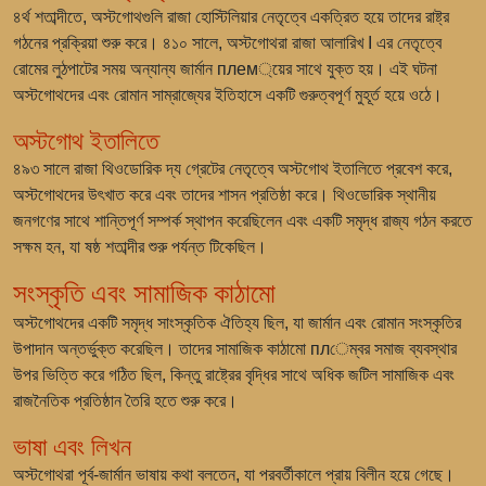
৪র্থ শতাব্দীতে, অস্টগোথগুলি রাজা হোস্টিলিয়ার নেতৃত্বে একত্রিত হয়ে তাদের রাষ্ট্র
গঠনের প্রক্রিয়া শুরু করে। ৪১০ সালে, অস্টগোথরা রাজা আলারিখ I এর নেতৃত্বে
রোমের লুঠপাটের সময় অন্যান্য জার্মান плем্য়ের সাথে যুক্ত হয়। এই ঘটনা
অস্টগোথদের এবং রোমান সাম্রাজ্যের ইতিহাসে একটি গুরুত্বপূর্ণ মুহূর্ত হয়ে ওঠে।
অস্টগোথ ইতালিতে
৪৯৩ সালে রাজা থিওডোরিক দ্য গ্রেটের নেতৃত্বে অস্টগোথ ইতালিতে প্রবেশ করে,
অস্টগোথদের উৎখাত করে এবং তাদের শাসন প্রতিষ্ঠা করে। থিওডোরিক স্থানীয়
জনগণের সাথে শান্তিপূর্ণ সম্পর্ক স্থাপন করেছিলেন এবং একটি সমৃদ্ধ রাজ্য গঠন করতে
সক্ষম হন, যা ষষ্ঠ শতাব্দীর শুরু পর্যন্ত টিকেছিল।
সংস্কৃতি এবং সামাজিক কাঠামো
অস্টগোথদের একটি সমৃদ্ধ সাংস্কৃতিক ঐতিহ্য ছিল, যা জার্মান এবং রোমান সংস্কৃতির
উপাদান অন্তর্ভুক্ত করেছিল। তাদের সামাজিক কাঠামো плেম্বর সমাজ ব্যবস্থার
উপর ভিত্তি করে গঠিত ছিল, কিন্তু রাষ্ট্রের বৃদ্ধির সাথে অধিক জটিল সামাজিক এবং
রাজনৈতিক প্রতিষ্ঠান তৈরি হতে শুরু করে।
ভাষা এবং লিখন
অস্টগোথরা পূর্ব-জার্মান ভাষায় কথা বলতেন, যা পরবর্তীকালে প্রায় বিলীন হয়ে গেছে।