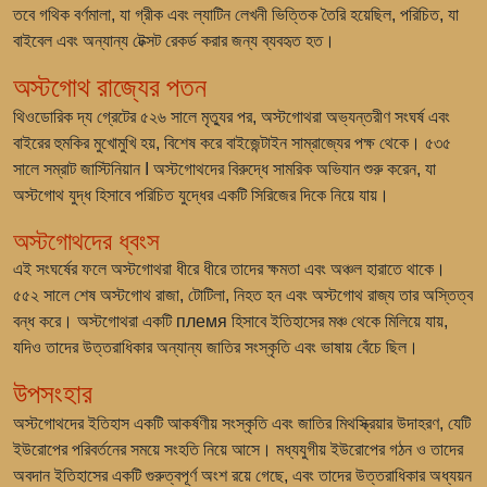
তবে গথিক বর্ণমালা, যা গ্রীক এবং ল্যাটিন লেখনী ভিত্তিক তৈরি হয়েছিল, পরিচিত, যা
বাইবেল এবং অন্যান্য টেক্সট রেকর্ড করার জন্য ব্যবহৃত হত।
অস্টগোথ রাজ্যের পতন
থিওডোরিক দ্য গ্রেটের ৫২৬ সালে মৃত্যুর পর, অস্টগোথরা অভ্যন্তরীণ সংঘর্ষ এবং
বাইরের হুমকির মুখোমুখি হয়, বিশেষ করে বাইজেন্টাইন সাম্রাজ্যের পক্ষ থেকে। ৫৩৫
সালে সম্রাট জাস্টিনিয়ান I অস্টগোথদের বিরুদ্ধে সামরিক অভিযান শুরু করেন, যা
অস্টগোথ যুদ্ধ হিসাবে পরিচিত যুদ্ধের একটি সিরিজের দিকে নিয়ে যায়।
অস্টগোথদের ধ্বংস
এই সংঘর্ষের ফলে অস্টগোথরা ধীরে ধীরে তাদের ক্ষমতা এবং অঞ্চল হারাতে থাকে।
৫৫২ সালে শেষ অস্টগোথ রাজা, টোটিলা, নিহত হন এবং অস্টগোথ রাজ্য তার অস্তিত্ব
বন্ধ করে। অস্টগোথরা একটি племя হিসাবে ইতিহাসের মঞ্চ থেকে মিলিয়ে যায়,
যদিও তাদের উত্তরাধিকার অন্যান্য জাতির সংস্কৃতি এবং ভাষায় বেঁচে ছিল।
উপসংহার
অস্টগোথদের ইতিহাস একটি আকর্ষণীয় সংস্কৃতি এবং জাতির মিথস্ক্রিয়ার উদাহরণ, যেটি
ইউরোপের পরিবর্তনের সময়ে সংহতি নিয়ে আসে। মধ্যযুগীয় ইউরোপের গঠন ও তাদের
অবদান ইতিহাসের একটি গুরুত্বপূর্ণ অংশ রয়ে গেছে, এবং তাদের উত্তরাধিকার অধ্যয়ন