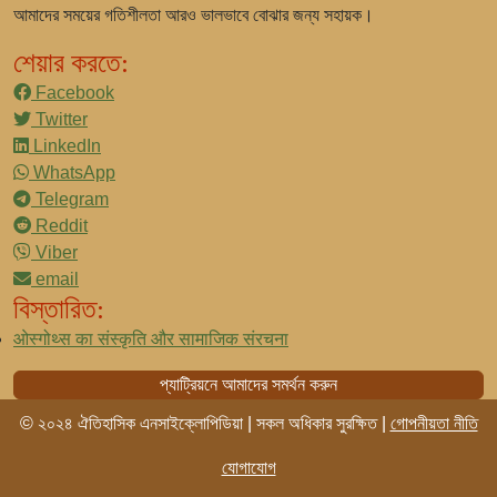
আমাদের সময়ের গতিশীলতা আরও ভালভাবে বোঝার জন্য সহায়ক।
শেয়ার করতে:
Facebook
Twitter
LinkedIn
WhatsApp
Telegram
Reddit
Viber
email
বিস্তারিত:
ओस्गोथ्स का संस्कृति और सामाजिक संरचना
প্যাট্রিয়নে আমাদের সমর্থন করুন
© ২০২৪ ঐতিহাসিক এনসাইক্লোপিডিয়া | সকল অধিকার সুরক্ষিত |
গোপনীয়তা নীতি
যোগাযোগ