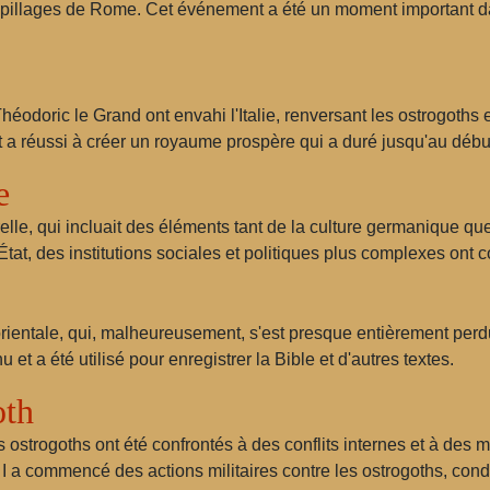
s pillages de Rome. Cet événement a été un moment important dan
héodoric le Grand ont envahi l'Italie, renversant les ostrogoths 
et a réussi à créer un royaume prospère qui a duré jusqu'au débu
e
relle, qui incluait des éléments tant de la culture germanique qu
'État, des institutions sociales et politiques plus complexes ont
ientale, qui, malheureusement, s'est presque entièrement perd
u et a été utilisé pour enregistrer la Bible et d'autres textes.
oth
 ostrogoths ont été confrontés à des conflits internes et à des
 I a commencé des actions militaires contre les ostrogoths, con