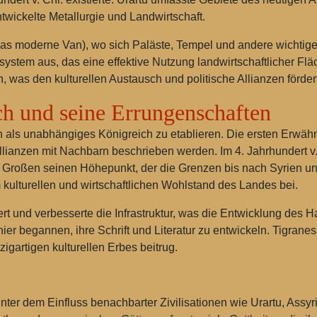
ntwickelte Metallurgie und Landwirtschaft.
das moderne Van), wo sich Paläste, Tempel und andere wichtig
stem aus, das eine effektive Nutzung landwirtschaftlicher Fläch
was den kulturellen Austausch und politische Allianzen förder
h und seine Errungenschaften
ch als unabhängiges Königreich zu etablieren. Die ersten Erwä
llianzen mit Nachbarn beschrieben werden. Im 4. Jahrhundert v
em Großen seinen Höhepunkt, der die Grenzen bis nach Syrien u
 kulturellen und wirtschaftlichen Wohlstand des Landes bei.
ert und verbesserte die Infrastruktur, was die Entwicklung des 
er begannen, ihre Schrift und Literatur zu entwickeln. Tigranes I
igartigen kulturellen Erbes beitrug.
unter dem Einfluss benachbarter Zivilisationen wie Urartu, Assy