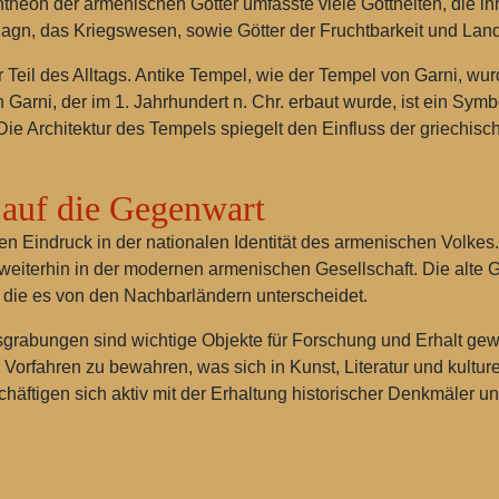
antheon der armenischen Götter umfasste viele Gottheiten, die i
agn, das Kriegswesen, sowie Götter der Fruchtbarkeit und Land
r Teil des Alltags. Antike Tempel, wie der Tempel von Garni, w
 Garni, der im 1. Jahrhundert n. Chr. erbaut wurde, ist ein S
ie Architektur des Tempels spiegelt den Einfluss der griechisch
 auf die Gegenwart
efen Eindruck in der nationalen Identität des armenischen Volkes.
en weiterhin in der modernen armenischen Gesellschaft. Die alt
ät, die es von den Nachbarländern unterscheidet.
rabungen sind wichtige Objekte für Forschung und Erhalt gewo
Vorfahren zu bewahren, was sich in Kunst, Literatur und kulture
schäftigen sich aktiv mit der Erhaltung historischer Denkmäler 