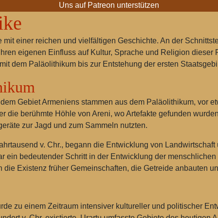
Uns auf Patreon unterstützen
ike
e mit einer reichen und vielfältigen Geschichte. An der Schnitt
 ihren eigenen Einfluss auf Kultur, Sprache und Religion dieser
t dem Paläolithikum bis zur Entstehung der ersten Staatsgebi
thikum
uf dem Gebiet Armeniens stammen aus dem Paläolithikum, vor e
er die berühmte Höhle von Areni, wo Artefakte gefunden wurde
geräte zur Jagd und zum Sammeln nutzten.
Jahrtausend v. Chr., begann die Entwicklung von Landwirtschaf
ar ein bedeutender Schritt in der Entwicklung der menschlichen
 die Existenz früher Gemeinschaften, die Getreide anbauten un
de zu einem Zeitraum intensiver kultureller und politischer Ent
ndert v. Chr. existierte. Urartu umfasste Gebiete des heutigen 