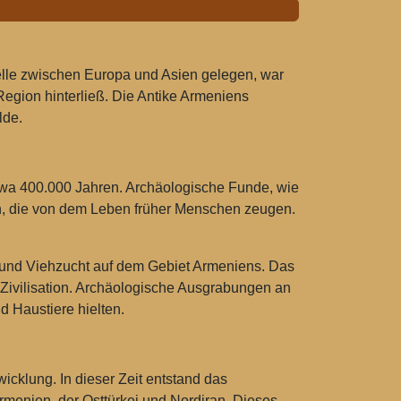
stelle zwischen Europa und Asien gelegen, war
 Region hinterließ. Die Antike Armeniens
lde.
twa 400.000 Jahren. Archäologische Funde, wie
n, die von dem Leben früher Menschen zeugen.
t und Viehzucht auf dem Gebiet Armeniens. Das
 Zivilisation. Archäologische Ausgrabungen an
d Haustiere hielten.
wicklung. In dieser Zeit entstand das
Armenien, der Osttürkei und Nordiran. Dieses