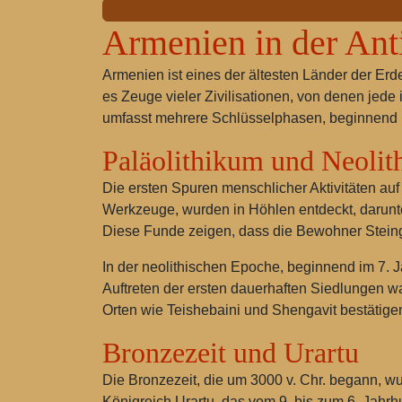
Armenien in der Ant
Armenien ist eines der ältesten Länder der Erd
es Zeuge vieler Zivilisationen, von denen jede
umfasst mehrere Schlüsselphasen, beginnend mi
Paläolithikum und Neoli
Die ersten Spuren menschlicher Aktivitäten a
Werkzeuge, wurden in Höhlen entdeckt, darunt
Diese Funde zeigen, dass die Bewohner Stein
In der neolithischen Epoche, beginnend im 7. 
Auftreten der ersten dauerhaften Siedlungen w
Orten wie Teishebaini und Shengavit bestätigen
Bronzezeit und Urartu
Die Bronzezeit, die um 3000 v. Chr. begann, wur
Königreich Urartu, das vom 9. bis zum 6. Jahrhu