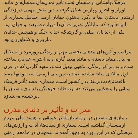
فرهنگ باستانی ارمنستان تحت تأثیر تمدن‌های همسایه‌ای مانند
اورارتو، آشور و پارس شکل گرفت. دین نقش مهمی در زندگی
ارمنیان باستان ایفا می‌کرد. پانتئون خدایان ارمنی شامل بسیاری از
الهه‌ها بود که نمایانگر تصورات آن‌ها درباره طبیعت و جهان بود.
یکی از خدایان اصلی، واگارشاک، خدای جنگ و همچنین خدایان
باروری و کشاورزی بود.
مراسم و آئین‌های مذهبی بخشی مهم از زندگی روزمره را تشکیل
می‌داد. معابد باستانی، مانند معبد گارنی، به احترام خدایان ساخته
شده و به مراکز زندگی مذهبی تبدیل شدند. معبد گارنی که در قرن
اول میلادی ساخته شده، نماد بت‌پرستی ارمنی است و تنها معبد
باقیماندهٔ بت‌پرستی در کشور است. معماری معبد تأثیر فرهنگ
یونانی را منعکس می‌کند که ارتباطات فرهنگی با دنیای باستان را
برجسته می‌سازد.
میراث و تأثیر بر دنیای مدرن
زمان‌های باستان در ارمنستان تأثیر عمیقی بر هویت ملی مردم
ارمنستان گذاشته است. بسیاری از سنت‌ها، آداب و ارزش‌های
فرهنگی که در این دوره به وجود آمده‌اند، همچنان در جامعهٔ ارمنی