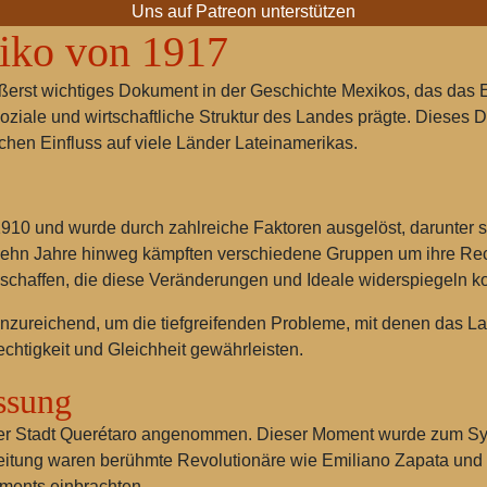
Uns auf Patreon unterstützen
iko von 1917
ußerst wichtiges Dokument in der Geschichte Mexikos, das das
 soziale und wirtschaftliche Struktur des Landes prägte. Dies
chen Einfluss auf viele Länder Lateinamerikas.
10 und wurde durch zahlreiche Faktoren ausgelöst, darunter soz
zehn Jahre hinweg kämpften verschiedene Gruppen um ihre Rech
 schaffen, die diese Veränderungen und Ideale widerspiegeln k
ureichend, um die tiefgreifenden Probleme, mit denen das Land
htigkeit und Gleichheit gewährleisten.
ssung
der Stadt Querétaro angenommen. Dieser Moment wurde zum Sy
eitung waren berühmte Revolutionäre wie Emiliano Zapata und Pa
ments einbrachten.