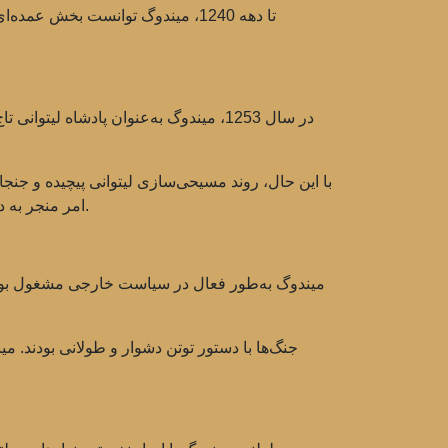
در سال 1253، میندوگ به‌عنوان پادشاه 
با این حال، روند مسیحی‌سازی لیتوانی پیچیده و جنجال
امر منجر به درگیری‌های داخلی و نارضایتی در میان بخشی از جمعیت شد که در آینده مشکلات اضافی برای میندوگ و قدرت او ایجاد کرد.
میندوگ به‌طور فعال در سیاست خارجی مشغول بود تا
جنگ‌ها با دستور توتن دشوار و طولانی بودند. م