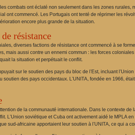
es combats ont éclaté non seulement dans les zones rurales, m
al ont commencé. Les Portugais ont tenté de réprimer les révolt
étérioration encore plus grande de la situation.
de résistance
niales, diverses factions de résistance ont commencé à se form
res, mais aussi contre un ennemi commun : les forces coloniales
uait la situation et perpétuait le conflit.
puyait sur le soutien des pays du bloc de l'Est, incluant l'Union
t du soutien des pays occidentaux. L'UNITA, fondée en 1966, éta
e
attention de la communauté internationale. Dans le contexte de 
flit. L'Union soviétique et Cuba ont activement aidé le MPLA en
ue sud-africaine apportaient leur soutien à l'UNITA, ce qui a co