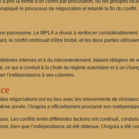
a pris la forme d'un conflit par procuration, où les groupes loc
ompliqué le processus de négociation et retardé la fin du conflit.
 son paroxysme. Le MPLA a réussi à renforcer considérablement 
t, le conflit continuait d'être brutal, et les deux parties utili
roblèmes internes et à du mécontentement, étaient obligées de 
l, ce qui a conduit à la chute du régime autoritaire et à un cha
er l'indépendance à ses colonies.
nce
 des négociations ont eu lieu avec les mouvements de résistanc
même année, l'Angola a officiellement proclamé son indépendan
ix. Les conflits entre différentes factions ont continué, condui
insi, bien que l'indépendance ait été obtenue, l'Angola a été c