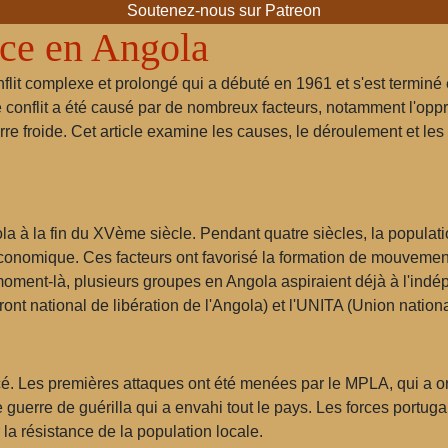
Soutenez-nous sur Patreon
ce en Angola
lit complexe et prolongé qui a débuté en 1961 et s'est terminé
conflit a été causé par de nombreux facteurs, notamment l'oppre
uerre froide. Cet article examine les causes, le déroulement et
 à la fin du XVème siècle. Pendant quatre siècles, la populatio
n économique. Ces facteurs ont favorisé la formation de mouveme
moment-là, plusieurs groupes en Angola aspiraient déjà à l'i
ront national de libération de l'Angola) et l'UNITA (Union nation
 Les premières attaques ont été menées par le MPLA, qui a org
e guerre de guérilla qui a envahi tout le pays. Les forces port
 la résistance de la population locale.