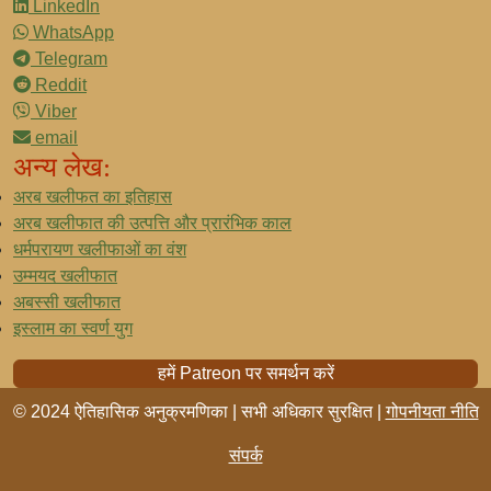
LinkedIn
WhatsApp
Telegram
Reddit
Viber
email
अन्य लेख:
अरब खलीफत का इतिहास
अरब खलीफात की उत्पत्ति और प्रारंभिक काल
धर्मपरायण खलीफाओं का वंश
उम्मयद खलीफात
अबस्सी खलीफात
इस्लाम का स्वर्ण युग
हमें Patreon पर समर्थन करें
© 2024 ऐतिहासिक अनुक्रमणिका | सभी अधिकार सुरक्षित |
गोपनीयता नीति
संपर्क