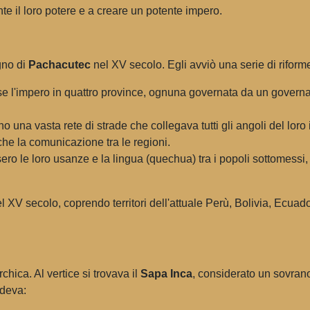
nte il loro potere e a creare un potente impero.
egno di
Pachacutec
nel XV secolo. Egli avviò una serie di rifor
e l'impero in quattro province, ognuna governata da un govern
no una vasta rete di strade che collegava tutti gli angoli del lo
che la comunicazione tra le regioni.
ero le loro usanze e la lingua (quechua) tra i popoli sottomessi,
l XV secolo, coprendo territori dell'attuale Perù, Bolivia, Ecuado
hica. Al vertice si trovava il
Sapa Inca
, considerato un sovrano 
udeva: