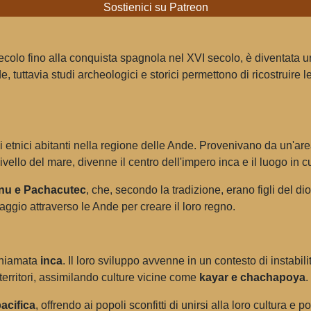
Sostienici su Patreon
ecolo fino alla conquista spagnola nel XVI secolo, è diventata una
e, tuttavia studi archeologici e storici permettono di ricostruire
ppi etnici abitanti nella regione delle Ande. Provenivano da un'a
ivello del mare, divenne il centro dell'impero inca e il luogo in c
nu e Pachacutec
, che, secondo la tradizione, erano figli del 
iaggio attraverso le Ande per creare il loro regno.
 chiamata
inca
. Il loro sviluppo avvenne in un contesto di instabilità
 territori, assimilando culture vicine come
kayar e chachapoya
.
acifica
, offrendo ai popoli sconfitti di unirsi alla loro cultura e