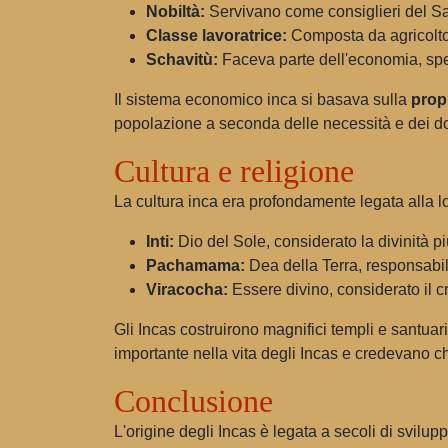
Nobiltà:
Servivano come consiglieri del Sap
Classe lavoratrice:
Composta da agricoltori
Schavitù:
Faceva parte dell'economia, spes
Il sistema economico inca si basava sulla
propr
popolazione a seconda delle necessità e dei do
Cultura e religione
La cultura inca era profondamente legata alla lor
Inti:
Dio del Sole, considerato la divinità pi
Pachamama:
Dea della Terra, responsabile 
Viracocha:
Essere divino, considerato il c
Gli Incas costruirono magnifici templi e santuari
importante nella vita degli Incas e credevano c
Conclusione
L'origine degli Incas è legata a secoli di svilu