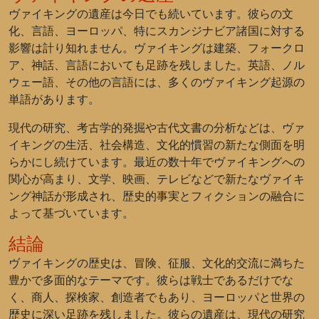
ヴァイキングの遺産は今日でも続いています。彼らの文
化、言語、ヨーロッパ、特にスカンジナビア諸国に対する
影響は計り知れません。ヴァイキングは建築、フォークロ
ア、神話、言語においても足跡を残しました。英語、ノル
ウェー語、その他の言語には、多くのヴァイキング起源の
単語があります。
現代の研究、考古学的発掘や古代文書の分析などは、ヴァ
イキングの生活、社会構造、文化的慣習の新たな側面を明
らかにし続けています。最近の数十年でヴァイキングへの
関心が高まり、文学、映画、テレビなどで新たなヴァイキ
ング神話が形成され、歴史的事実とフィクションの融合に
よって基づいています。
結論
ヴァイキングの歴史は、冒険、征服、文化的交流に満ちた
豊かで多面的なテーマです。彼らは戦士であるだけでな
く、商人、探検家、創造者でもあり、ヨーロッパと世界の
歴史に深い足跡を残しました。彼らの遺産は、現代の研究