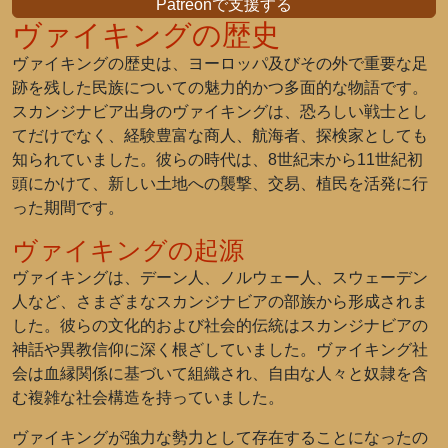
Patreonで支援する
ヴァイキングの歴史
ヴァイキングの歴史は、ヨーロッパ及びその外で重要な足
跡を残した民族についての魅力的かつ多面的な物語です。
スカンジナビア出身のヴァイキングは、恐ろしい戦士とし
てだけでなく、経験豊富な商人、航海者、探検家としても
知られていました。彼らの時代は、8世紀末から11世紀初
頭にかけて、新しい土地への襲撃、交易、植民を活発に行
った期間です。
ヴァイキングの起源
ヴァイキングは、デーン人、ノルウェー人、スウェーデン
人など、さまざまなスカンジナビアの部族から形成されま
した。彼らの文化的および社会的伝統はスカンジナビアの
神話や異教信仰に深く根ざしていました。ヴァイキング社
会は血縁関係に基づいて組織され、自由な人々と奴隷を含
む複雑な社会構造を持っていました。
ヴァイキングが強力な勢力として存在することになったの