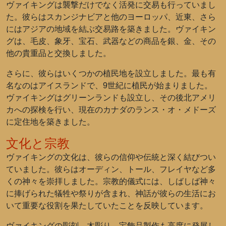
ヴァイキングは襲撃だけでなく活発に交易も行っていまし
た。彼らはスカンジナビアと他のヨーロッパ、近東、さら
にはアジアの地域を結ぶ交易路を築きました。ヴァイキン
グは、毛皮、象牙、宝石、武器などの商品を銀、金、その
他の貴重品と交換しました。
さらに、彼らはいくつかの植民地を設立しました。最も有
名なのはアイスランドで、9世紀に植民が始まりました。
ヴァイキングはグリーンランドも設立し、その後北アメリ
カへの探検を行い、現在のカナダのランス・オ・メドーズ
に定住地を築きました。
文化と宗教
ヴァイキングの文化は、彼らの信仰や伝統と深く結びつい
ていました。彼らはオーディン、トール、フレイヤなど多
くの神々を崇拝しました。宗教的儀式には、しばしば神々
に捧げられた犠牲や祭りが含まれ、神話が彼らの生活にお
いて重要な役割を果たしていたことを反映しています。
ヴァイキングの彫刻、木彫り、宝飾品製作も高度に発展し