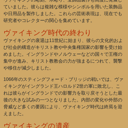
ていました。彼らは複雑な模様やシンボルを用いた装飾品
や日用品を製作しました。これらの芸術表現は、現在でも
研究者やコレクターの関心を集めています。
ヴァイキング時代の終わり
ヴァイキングの衰退は11世紀に始まり、彼らの文化的およ
び社会的構造がキリスト教や中央集権国家の影響を受け始
めました。イングランドやノルウェーなどの国々で王権の
集中が進み、キリスト教教会の力が強まるにつれて、襲撃
や移住が減少しました。
1066年のスティングフォード・ブリッジの戦いでは、ヴァ
イキングがイングランド王ハロルド2世の軍に敗北し、こ
れは彼らがイングランドでの影響力を取り戻そうとした最
後の大きな試みの一つとなりました。内部の変化や外部の
脅威など多くの要因により、ヴァイキング時代は終焉を迎
えました。
ヴァイキングの遺産