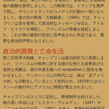
級の困難を探究しました。この映画では、トランプを無声
で残し、サウンドトラックがコメディの行動の一部になり
ました。彼の次の映画『大独裁者』（1940）では、チャッ
プリンは音を使用して政治的なメッセージを伝え、アドル
フ・ヒトラーを嘲笑し、ファシズムの脅威を提起しまし
た。これが彼の最初の完全に音声化された作品であり、重
要な政治的声明となりました。
政治的困難と亡命生活
第二次世界大戦後、チャップリンは政治的圧力に直面しま
した。ファシズムや戦争に対する彼の公然たる姿勢及び人
道的な見解は、彼の共産主義への sympathies に疑念を抱
かせました。マッカーシズムの時代には、彼は「反アメリ
カ的」な活動をしているとして批判され、1952年にはロン
ドンへの旅行中にアメリカに帰国が禁止されました。
チャップリンはスイスに定住し、映画制作を続けました。
彼の遅い作品には『ミスター・ヴェルデュ』（1947）や
『ニューヨークの王』（1957）があり、道徳や社会的不正