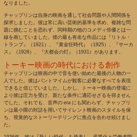
なりました。
チャップリンは自身の映画を通して社会問題や人間関係を
探求しました。彼は常に高い芸術的基準を求め、複雑な問
題に挑むことを恐れず、同時期の他のコメディ俳優とは一
線を画していました。彼の最も有名な作品には『リトル・
トランプ』（1921）、『黄金狂時代』（1925）、『サーカ
ス』（1928）、『大都会の灯』（1931）があります。
トーキー映画の時代における創作
チャップリンは映画の中で音を使い始めた最後の人物の一
人でした。彼はパントマイムが観客に必要なすべてを表現
できると信じていました。しかし、トーキー映画の登場に
より彼は圧力を受け、新たな条件に適応せざるを得ません
でした。それでも、音声の era にも関わらず、チャップリ
ンは最小限の対話を用いてサイレント映画のスタイルを保
ち、視覚的なストーリーテリングに焦点を合わせ続けまし
た。
1936年、彼は『新しい時代』を発表し、産業化と労働者階