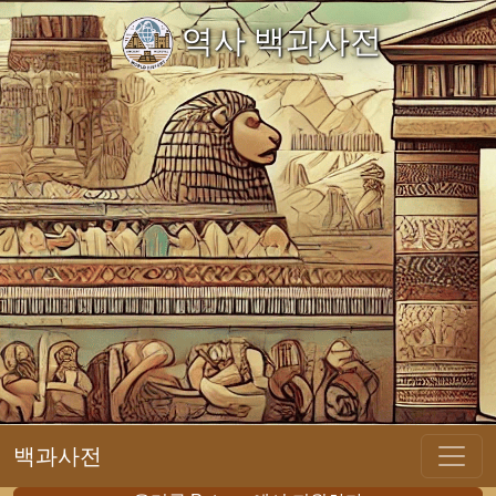
역사 백과사전
백과사전