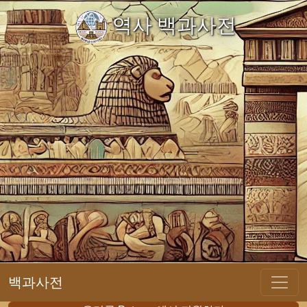
역사 백과사전
백과사전