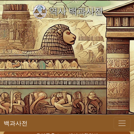
역사 백과사전
백과사전