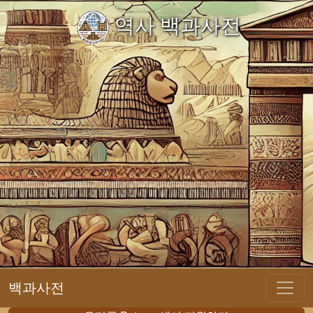
역사 백과사전
백과사전