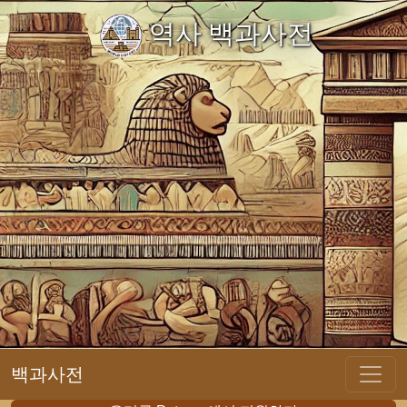
역사 백과사전
백과사전