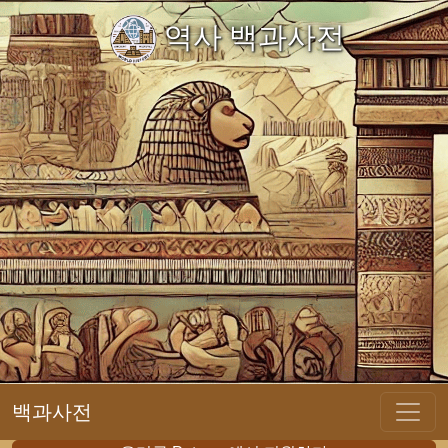
역사 백과사전
백과사전