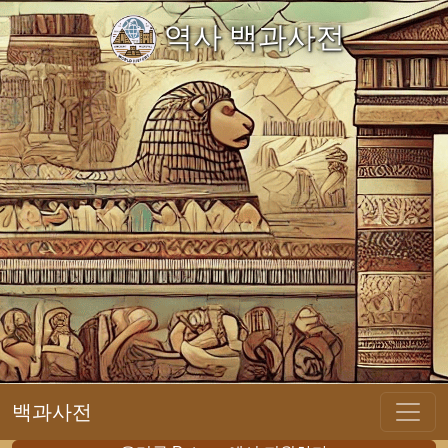
역사 백과사전
백과사전