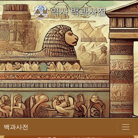
역사 백과사전
백과사전