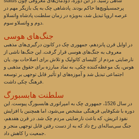
status شاهی رسید. در این دوره، دودمان‌های معروفی چون
پرجمسیلویچ‌ها حاکم بودند. پادشاهی چک به یک بازیگر مهم در
عرصه اروپا تبدیل شد، به‌ویژه در زمان سلطنت پادشاه وِاتسلاو
دوم و وِاتسلاو سوم.
جنگ‌های هوسی
در اوایل قرن پانزدهم، جمهوری چک در کانون درگیری‌های مذهبی
معروف به جنگ‌های هوسی قرار گرفت. این جنگ‌ها ناشی از
نارضایتی مردم از کلیسای کاتولیک و تلاش برای اصلاحات بود. یان
هوس، یک موعظه‌کننده چکی، به نماد مبارزه برای حقوق مذهبی و
اجتماعی تبدیل شد و آموزه‌های او تأثیر قابل توجهی بر توسعه
فرهنگ چکی داشت.
سلطنت هابسبورگ
در سال 1526، جمهوری چک به امپراتوری هابسبورگ پیوست. این
دوره با شکوفایی فرهنگی مشخص می‌شود، اما همچنین با افزایش
نفوذ اتریش، که باعث نارضایتی مردم چک شد. در قرن هفدهم،
جنگ سی‌ساله‌ای رخ داد که به از دست رفتن قابل توجهی منجر و
جمعیت را کاهش داد.