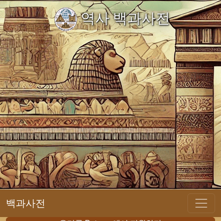
역사 백과사전
백과사전