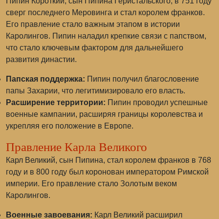
Пипин Короткий, сын Пипина Геристальского, в 751 году
сверг последнего Меровинга и стал королем франков.
Его правление стало важным этапом в истории
Каролингов. Пипин наладил крепкие связи с папством,
что стало ключевым фактором для дальнейшего
развития династии.
Папская поддержка:
Пипин получил благословение
папы Захарии, что легитимизировало его власть.
Расширение территории:
Пипин проводил успешные
военные кампании, расширяя границы королевства и
укрепляя его положение в Европе.
Правление Карла Великого
Карл Великий, сын Пипина, стал королем франков в 768
году и в 800 году был коронован императором Римской
империи. Его правление стало Золотым веком
Каролингов.
Военные завоевания:
Карл Великий расширил