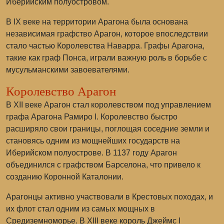
Иберийским полуостровом.
В IX веке на территории Арагона была основана
независимая графство Арагон, которое впоследствии
стало частью Королевства Наварра. Графы Арагона,
такие как граф Понса, играли важную роль в борьбе с
мусульманскими завоевателями.
Королевство Арагон
В XII веке Арагон стал королевством под управлением
графа Арагона Рамиро I. Королевство быстро
расширяло свои границы, поглощая соседние земли и
становясь одним из мощнейших государств на
Иберийском полуострове. В 1137 году Арагон
объединился с графством Барселона, что привело к
созданию Коронной Каталонии.
Арагонцы активно участвовали в Крестовых походах, и
их флот стал одним из самых мощных в
Средиземноморье. В XIII веке король Джеймс I