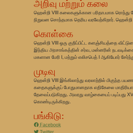
அறிவு மற்றும் கலை
ஹென்றி VIII கலைகளுக்கான பரிதாபமாக ரொந்து கேட்
நிறுவன சொந்தமாக தெரிய வரவேற்கிறார். ஹென்றி க
கொள்கை
ஹென்றி VIII ஒரு குறிப்பிட்ட களஞ்சியத்தை விட்டு
இந்திய அரசாங்கத்தின் சர்வ, மன்னரின் நடவடிக்கைகள
மகளான மேரி I, மற்றும் எலிசபெத் I ஆகியோர் சே
முடிவு
ஹென்றி VIII இங்கிலாந்து வரலாற்றில் மிகுந்த பய
கதைகளுக்குப் போதுமானதாக எதிகேலை மாதிரியாக மு
தேவைப்படுகிறது. அவரது வாழ்கையைப் படிப்பது XVIஆ
கொண்டிருக்கிறது.
பங்கிடு:
Facebook
Twitter