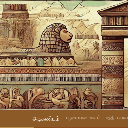
பழமையான உலகம்
மத்திய காலம
அடிகண்டம்