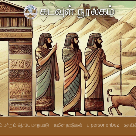
கடவுள் நூலகம்
் மற்றும் ஆரம்ப மாறுபாடு
நவீன நாடுகள்
ப personenbez
உதவிக