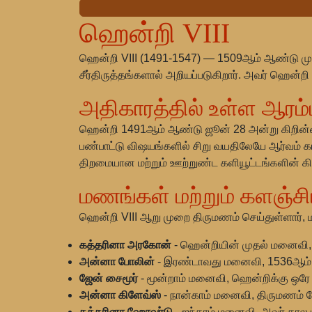
ஹென்றி VIII
ஹென்றி VIII (1491-1547) — 1509ஆம் ஆண்டு முதல
சீர்திருத்தங்களால் அறியப்படுகிறார். அவர் ஹென்ற
அதிகாரத்தில் உள்ள ஆரம
ஹென்றி 1491ஆம் ஆண்டு ஜூன் 28 அன்று கிறின்விசி
பண்பாட்டு விஷயங்களில் சிறு வயதிலேயே ஆர்வம் கா
திறமையான மற்றும் ஊற்றுண்ட களியூட்டங்களின் கி
மணங்கள் மற்றும் களஞ்சி
ஹென்றி VIII ஆறு முறை திருமணம் செய்துள்ளார், 
கத்தரினா அரகோன்
- ஹென்றியின் முதல் மனைவி, அ
அன்னா போலின்
- இரண்டாவது மனைவி, 1536ஆம் ஆண்
ஜேன் சைமூர்
- மூன்றாம் மனைவி, ஹென்றிக்கு ஒரே சட
அன்னா கிளேவ்ஸ்
- நான்காம் மனைவி, திருமணம் த
கத்தரினா ஹோவர்டு
- ஐந்தாம் மனைவி, அவர் கால ம