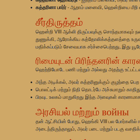
கத்தரினா பார்ர்
- ஆறாம் மனைவி, ஹென்றியை மீறி வா
சீர்திருத்தம்
ஹென்றி VIII ஆக்லி திருப்பவுக்கு சொந்தமாகவு
துணுக்கி, ஆரோக்கிய கத்தோலிக்கத்தளத்தை உருவாக
மதிக்கப்படும் சேவையாக சர்ச்சைபெற்றது, இது யூரோ
ரிமையுடன் பிரிந்தனரின் கா
ஹெற்றியோடே பணி மற்றும் அல்லது அதற்கு உட்பட்டவர
அந்த அடிக்கல், அவர் கத்தரினுக்கும் குழந்தை பெற 
பொலட்டிக் மற்றும் நிதி தொடர்பே அச்சுமாறும் கா
பிரவுட உலகம் மாறுகிறது இந்த அளவுகள் காரணமாக க
அரசியல் மற்றும் войны
தன் ஆட்சியின் போது, ஹெங்கி VIII பல போர்களில் ஈடு
அடைந்திருந்தாலும், அவர் படை மற்றும் படகு வசத