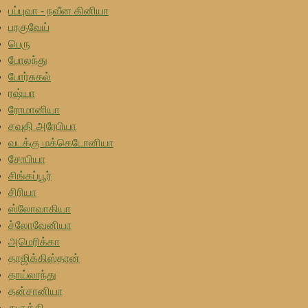
பப்புவா - நவீன கினியா
பரகுவேய்
பெரு
போலந்து
போர்சுகல்
ரஷ்யா
ரோமானியா
சவுதி அரேபியா
வடக்கு மக்கெடோனியா
சோபியா
சிங்கப்பூர்
சிரியா
ஸ்லோவாகியா
ச்லோவேனியா
அமெரிக்கா
தாஜிக்கிஸ்தான்
தாய்லாந்து
தன்சானியா
துருக்கி