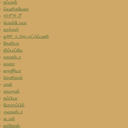
ஜப்பான்
வெனிசுவேலா
ಜಾರ್ಡನ್
மொல்டோவா
காத்தார்
ஓমানா அரபு ஏட்டுப்பணி
கேனியா
ஜிம்பாப்வே
உகாண்டா
கானா
நைஜீரியா
செனிகால்
மாலி
காமரூன்
ஜம்பியா
மோசாம்பிக்
ருவாண்டா
சுடான்
லாகோஸ்