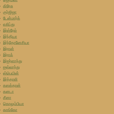
கிரேசு
குர்ஜிஜா
டேன்மார்க்
எகிப்து
இஸ்ரேல்
இந்தியா
இந்தோனேசியா
இரான்
இராக்
இஐர்ளாந்து
ஐஸ்லாந்து
ஸ்பெயின்
இத்தாலி
கஸக்தான்
கனடா
சீனா
கொலும்பியா
காங்கோ