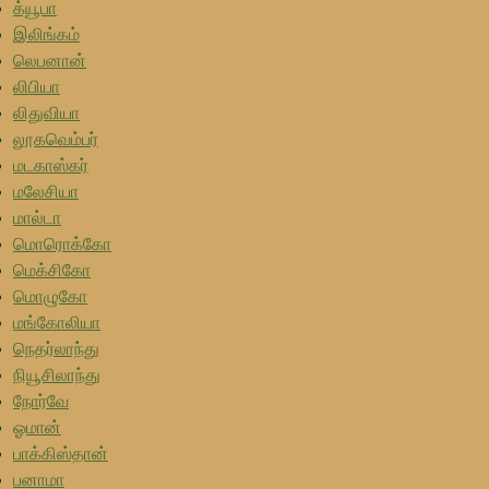
க்யூபா
இலிங்கம்
லெபனான்
லிபியா
லிதுவியா
லூகவெம்பர்
மடகாஸ்கர்
மலேசியா
மால்டா
மொரொக்கோ
மெக்சிகோ
மொழுகோ
மங்கோலியா
நெதர்லாந்து
நியூசிலாந்து
நோர்வே
ஓமான்
பாக்கிஸ்தான்
பனாமா