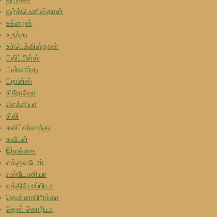
துர்க்மெனிஸ்தான்
உக்ரைன்
உருந்து
உச்பெக்கிஸ்தான்
பிலிப்பீன்ஸ்
பின்லாந்து
பிரான்ஸ்
சிரோவோ
செக்கியா
சிலி
சுவிட்சர்லாந்து
சுவீடன்
இலங்கை
எக்குவடோர்
எஸ்டோனியா
எத்தியோப்பியா
தென்னாபிரிக்கா
தென் கொரியா