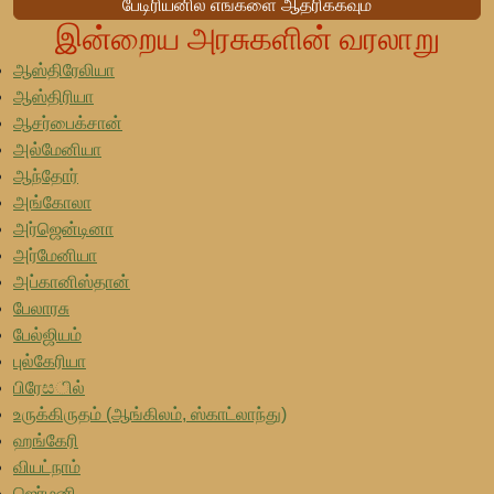
பேடிரியனில் எங்களை ஆதரிக்கவும்
இன்றைய அரசுகளின் வரலாறு
ஆஸ்திரேலியா
ஆஸ்திரியா
ஆசர்பைக்சான்
அல்மேனியா
ஆந்தோர்
அங்கோலா
அர்ஜென்டினா
அர்மேனியா
அப்கானிஸ்தான்
பேலாரசு
பேல்ஜியம்
புல்கேரியா
பிரேසில்
உருக்கிருதம் (ஆங்கிலம், ஸ்காட்லாந்து)
ஹங்கேரி
வியட்நாம்
ஜெர்மனி