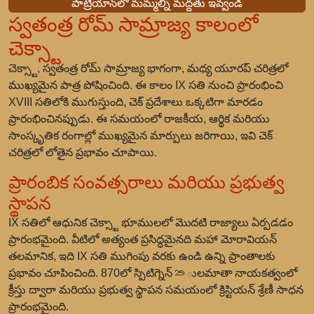
పాట్రియాన్‌లో మమ్మల్ని మద్దతు ఇవ్వండి
స్వతంత్ర రోమ్ సామ్రాజ్య కాలంలో
చెక్స్టా
చెక్స్టా, స్వతంత్ర రోమ్ సామ్రాజ్య భాగంగా, మధ్య యూరప్ చరిత్రలో
ముఖ్యమైన పాత్ర పోషించింది. ఈ కాలం IX సతి నుంచి ప్రారంభించి
XVIII సతిలోకి ముగుస్తుంది, చెక్ ప్రదేశాలు ఒక్కటిగా మారడం
ప్రారంభించినప్పుడు. ఈ సమయంలో రాజకీయ, ఆర్థిక మరియు
సాంస్కృతిక రంగాల్లో ముఖ్యమైన మార్పులు జరిగాయి, ఇవి చెక్
చరిత్రలో లోతైన ప్రభావం చూపాయి.
ప్రారంబిక సంవత్సరాలు మరియు ప్రభుత్వ
స్థాపన
IX సతిలో ఆధునిక చెక్స్టా భూములలో మొదటి రాజ్యాలు ఏర్పడడం
ప్రారంభమైంది. వీటిలో అత్యంత ప్రసిద్ధమైనది మహా మోరావియన్
తలమానిక, ఇది IX సతి ముగింపు వరకు ఉండి ఉన్ని ప్రాంతాలకు
ప్రభావం చూపించింది. 870లో స్పిటిగ్నెన్ කులమాతా నాయకత్వంలో
క్రీస్తు ద్వారా మరియు ప్రభుత్వ స్థాపన సమయంలో క్రిస్టియన్ శ్రేణీ సాధన
ప్రారంభమైంది.