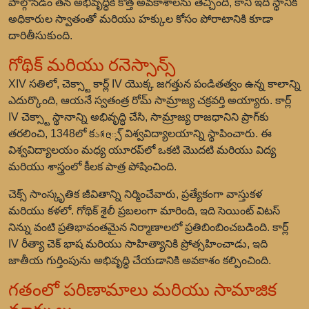
పాల్గొనడం తన అభివృద్ధికి కొత్త అవకాశాలను తెచ్చింది, కానీ ఇది స్థానిక
అధికారుల స్వాతంతో మరియు హక్కుల కోసం పోరాటానికి కూడా
దారితీసుకుంది.
గోథిక్ మరియు రనెస్సాన్స్
XIV సతిలో, చెక్స్టా కార్ల్ IV యొక్క జగత్తున పండితత్వం ఉన్న కాలాన్ని
ఎదుర్కొంది, ఆయనే స్వతంత్ర రోమ్ సామ్రాజ్య చక్రవర్తి అయ్యారు. కార్ల్
IV చెక్స్టా స్థానాన్ని అభివృద్ధి చేసి, సామ్రాజ్య రాజధానిని ప్రాగ్‌కు
తరలించి, 1348లో కარლ్స్ విశ్వవిద్యాలయాన్ని స్థాపించారు. ఈ
విశ్వవిద్యాలయం మధ్య యూరప్‌లో ఒకటి మొదటి మరియు విద్య
మరియు శాస్త్రంలో కీలక పాత్ర పోషించింది.
చెక్స్ సాంస్కృతిక జీవితాన్ని నిర్మించేవారు, ప్రత్యేకంగా వాస్తుకళ
మరియు కళలో. గోథిక్ శైలీ ప్రబలంగా మారింది, ఇది సెయింట్ విటస్
నిన్ను వంటి ప్రతిభావంతమైన నిర్మాణాలలో ప్రతిబింబించబడింది. కార్ల్
IV రీత్యా చెక్ భాష మరియు సాహిత్యానికి ప్రోత్సహించాడు, ఇది
జాతీయ గుర్తింపును అభివృద్ధి చేయడానికి అవకాశం కల్పించింది.
గతంలో పరిణామాలు మరియు సామాజిక