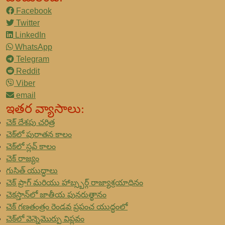
Facebook
Twitter
LinkedIn
WhatsApp
Telegram
Reddit
Viber
email
ఇతర వ్యాసాలు:
చెక్ దేశపు చరిత్ర
చెక్‌లో పురాతన కాలం
చెక్‌లో స్లవ్ కాలం
చెక్ రాజ్యం
గుసిత్ యుద్ధాలు
చెక్ ప్రాగ్ మరియు హాబ్స్బర్గ్ రాజ్యాశ్రయాధినం
చెకస్తాన్‌లో జాతీయ పునరుత్థానం
చెక్ గణతంత్రం రెండవ ప్రపంచ యుద్ధంలో
చెక్‌లో వెన్నెమొర్పు విప్లవం