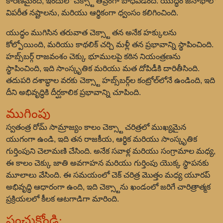
కారణమైంది, ఇందులో చెక్స్టా తీవ్రంగా బాధపడింది. యుద్ధం జనాభాలో
విపరీత నష్టాలను, మరియు ఆర్థికంగా ధ్వంసం కలిగించింది.
యుద్ధం ముగిసిన తరువాత చెక్స్టా తన అనేక హక్కులను
కోల్పోయింది, మరియు కాథలిక్ చర్చి మళ్లీ తన ప్రభావాన్ని స్థాపించింది.
హబ్స్‌బర్గ్ రాజవంశం చెక్కు భూములపై కఠిన నియంత్రణను
స్థాపించింది, ఇది సాంస్కృతిక మరియు మత దోపిడీకి దారితీసింది.
తదుపరి దశాబ్ధాల వరకు చెక్స్టా హబ్స్‌బర్గ్‌ల కంట్రోల్‌లోనే ఉండింది, ఇది
దీని అభివృద్ధికి దీర్ఘకాలిక ప్రభావాన్ని చూపింది.
ముగింపు
స్వతంత్ర రోమ్ సామ్రాజ్యం కాలం చెక్స్టా చరిత్రలో ముఖ్యమైన
యుగంగా ఉండి, ఇది తన రాజకీయ, ఆర్థిక మరియు సాంస్కృతిక
గుర్తింపుని చెలామణి చేసింది. అనేక సవాళ్ల మరియు సంగ్రామాల మధ్య,
ఈ కాలం చెక్కు జాతి అవగాహన మరియు గుర్తింపు యొక్క స్థాపనకు
మూలాలు వేసింది. ఈ సమయంలో చెక్ చరిత్ర మొత్తం మధ్య యూరప్
అభివృద్ధి ఆధారంగా ఉంది, ఇది చెక్స్టాను ఖండంలో జరిగే చారిత్రాత్మక
ప్రక్రియలలో కీలక ఆటగాడిగా మారింది.
పంచుకోండి: