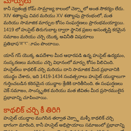
మార్పులు
కానీ స్వతంత్ర రోమ్ సామ్రాజ్య కాలంలో చెక్స్టాలో అంత సౌకర్యం లేదు.
XIV శతాబ్దపు చివర మరియు XV శతాబ్దపు ప్రారంభంలో, మత
మరియు సామాజిక మార్పుల కోసం సంఘర్షణలు ప్రారంభమయ్యాయి.
1419 లో హుసైట్ తిరుగుబాట్ల ద్వారా స్థానిక ప్రజల అసంతృప్తి కరమైన
సమాజం మరియు చర్చి యొక్క అవినీతి విషయాలు
ప్రతిభాస्वरూపం పొందాయి.
యాన్ గస్ యొక్క ఉపదేశాల మీద ఆధారపడి ఉన్న హుసైట్ ఉద్యమం,
సంస్కరణలు మరియు చర్చి విధానంలో మార్పు కోసం పిలిచింది.
హుసైట్‌లు కాథలిక్ చర్చి మరియు దాని సామాజిక మీద ప్రభావానికి
యుద్ధం చేశారు, ఇది 1419-1434 సంవత్సరాలు హుసైట్ యుద్ధాలుగా
గుర్తించబడిన కఠినమైన యుద్ధాల శ్రేణికి దారితీసింది. ఈ సంఘర్షణలు
చెక్ సమాజం, సాంస్కృతిక మరియు మత జీవితం మీద ప్రసారములైన
ప్రభావాన్ని చూపించాయి.
కాథలిక్ చర్చి కీ తిరిగి
హుసైట్ యుద్ధాల ముగిసిన తర్వాత చెక్స్టా మళ్ళీ కాథలిక్ చర్చి
భాగంగా మారింది, కానీ హుసైట్ అభిప్రాయాలు సమాజంలో ప్రభావాన్ని