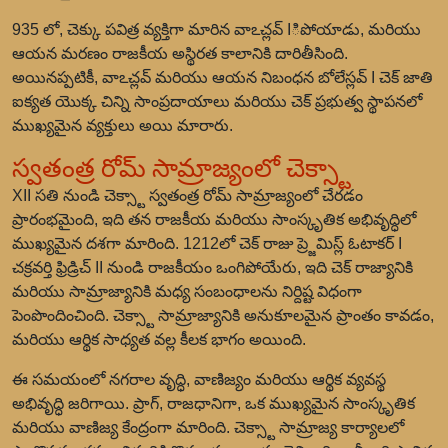
935 లో, చెక్కు పవిత్ర వ్యక్తిగా మారిన వాఽచ్లవ్ Iిపోయాడు, మరియు
ఆయన మరణం రాజకీయ అస్థిరత కాలానికి దారితీసింది.
అయినప్పటికీ, వాఽచ్లవ్ మరియు ఆయన నిబంధన బోలేస్లవ్ I చెక్ జాతి
ఐక్యత యొక్క చిన్ని సాంప్రదాయాలు మరియు చెక్ ప్రభుత్వ స్థాపనలో
ముఖ్యమైన వ్యక్తులు అయి మారారు.
స్వతంత్ర రోమ్ సామ్రాజ్యంలో చెక్స్టా
XII సతి నుండి చెక్స్టా స్వతంత్ర రోమ్ సామ్రాజ్యంలో చేరడం
ప్రారంభమైంది, ఇది తన రాజకీయ మరియు సాంస్కృతిక అభివృద్ధిలో
ముఖ్యమైన దశగా మారింది. 1212లో చెక్ రాజు ప్ర్జెమిస్ల్ ఓటాకర్ I
చక్రవర్తి ఫ్రిడ్రిచ్ II నుండి రాజకీయం ఒంగిపోయేరు, ఇది చెక్ రాజ్యానికి
మరియు సామ్రాజ్యానికి మధ్య సంబంధాలను నిర్దిష్ట విధంగా
పెంపొందించింది. చెక్స్టా సామ్రాజ్యానికి అనుకూలమైన ప్రాంతం కావడం,
మరియు ఆర్థిక సాధ్యత వల్ల కీలక భాగం అయింది.
ఈ సమయంలో నగరాల వృద్ధి, వాణిజ్యం మరియు ఆర్థిక వ్యవస్థ
అభివృద్ధి జరిగాయి. ప్రాగ్, రాజధానిగా, ఒక ముఖ్యమైన సాంస్కృతిక
మరియు వాణిజ్య కేంద్రంగా మారింది. చెక్స్టా సామ్రాజ్య కార్యాలలో