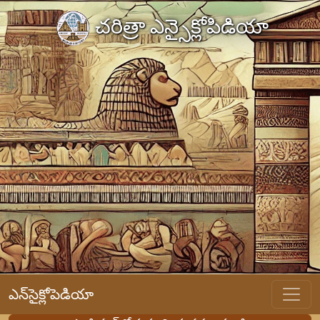
చరిత్రా ఎన్సైక్లోపిడియా
ఎన్‌సైక్లోపెడియా