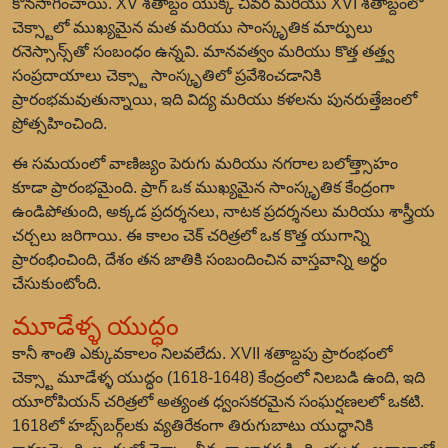
కొనసాగించాయి. XV శతాబ్దం యొక్క చివర మరియు XVI శతాబ్దంలో
చెక్స్టాలో ముఖ్యమైన మత మరియు సాంస్కృతిక మార్పులు
రనెస్సాన్స్‌తో సంబంధం ఉన్నవి. మానవత్వం మరియు కొత్త తత్త్వ
సంప్రదాయాలు చెక్స్టా సాంస్కృతిలో ప్రవేశించడానికి
ప్రారంభమవుతున్నాయి, ఇది విద్య మరియు కళలను పునరుత్తేజంలో
ప్రోత్సహించింది.
ఈ సమయంలో వాణిజ్యం పెరుగు మరియు నగరాల బలోత్త్సాహం
కూడా ప్రారంభమైంది. ప్రాగ్ ఒక ముఖ్యమైన సాంస్కృతిక కేంద్రంగా
ఉండిపోతుంది, అక్కడ ప్రదర్శనలు, నాటక ప్రదర్శనలు మరియు శాస్త్రీయ
చర్చలు జరిగాయి. ఈ కాలం చెక్ చరిత్రలో ఒక కొత్త యుగాన్ని
ప్రారంభించింది, దేశం తన జాతికి సంబందించిన వాస్తవాన్ని అర్ధం
చేసుకుంటోంది.
మూడేళ్ళ యుద్ధం
కానీ శాంతి ఎక్కువకాలం నిలవలేదు. XVII శతాబ్దపు ప్రారంభంలో
చెక్స్టా మూడేళ్ళ యుద్ధం (1618-1648) కేంద్రంలో నిలబడి ఉంది, ఇది
యూరోపియన్ చరిత్రలో అత్యంత ధ్వంసకరమైన సంఘర్షణలలో ఒకటి.
1618లో హబ్స్‌బర్గ్‌లకు వ్యతిరేకంగా తిరుగుబాటు యుద్ధానికి