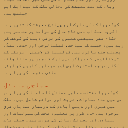
وباء کے بعد معیشت کی بحالی ملک کے لیے ایک اہم
چیلنج ہے۔
کولمبیا کے لیے ایک اہم چیلنج
معیشت کا تنوع
ہے۔
اگرچہ ملک اب بھی خام مال کی برآمد پر منحصر ہے،
حکام نئی معیشتی شعبوں کو ترقی دینے کی کوشش کر
رہے ہیں، جیسے کہ سیاحت، ٹیکنالوجی اور جدت۔ مثلاً،
پچھلے چند سالوں میں کولمبیا کو لاطینی امریکہ کے
ٹیکنالوجی کے مراکز میں ایک کے طور پر جانا جانے
لگا ہے، جو اسٹارٹ اپس اور سرمایہ کاروں کو اپنی
جانب متوجہ کر رہا ہے۔
سماجی مسائل
کولمبیا مختلف سماجی مسائل کا سامنا کر رہا ہے،
جن میں عدم مساوات، غربت اور جرائم شامل ہیں۔ ملک
میں شہری اور دیہی آبادی کے درمیان نمایاں فرق
موجود ہے، خاص طور پر تعلیم، صحت کی سہولیات اور
بنیادی ڈھانچے تک رسائی کی صورت میں۔ جبکہ بڑے
شہر، جیسے بوگٹا، میڈیلین اور کارتاہینا، خوشحال