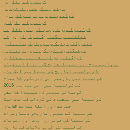
کولمبیا کی تاریخ
کولمبیا کی قدیم تہذیبیں
کولمبیا میں نوآبادیاتی دور
کولمبیا کی آزادی
کولمبیا میں شہری جنگیں اور تنازعہ
ثقافت سان آگسٹین: اسرار اور ورثہ
ٹائرم: آرکیٹیکچر اور تجارت کے ماہر
موئسک: سونے اور کہانیوں کی تہذیب
زین: ماہرین آبپاشی اور دستکاری
ہسپانوی فتح اور نئے بادشاہت گراناڈا کی بنیاد
لا ویولنسیہ: تاریخ کولمبیا میں ایک باب
کولمبیا میں پارتیزانی تحریکوں کا قیام
2016 کے کولمبیا میں امن معاہدہ
گونسالو ہیمنز ڈی قیسیدا کا مشن
کولمبیا میں منشیات کی گرداب کے خلاف جنگ
مایan ثقافت اور انکا ثقافت
کولمبیا کے مشہور تاریخی دستاویزات
کولمبیا کی قومی روایات اور رسومات
کولمبیا کی قومی علامات کی تاریخ