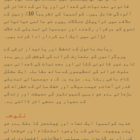
قانونی معدنیات کی کھدائی
اور
پانی کے ذخائر کی
آلودگی
شامل ہیں۔ کولمبیا کی تقریباً 10٪ زمین کے
علاقے میں ٹراپیکل جنگلات ہیں، جو عالمی حیاتیاتی
تنوع کو برقرار رکھنے اور موسمیاتی تبدیلی کے خلاف
لڑائی میں ایک اہم کردار ادا کرتے ہیں۔
ریاست ماحول کے تحفظ اور پائیدار ترقی کے
پروگراموں کو متعارف کرانے کی کوشش کر رہی ہے،
تاہم غیر قانونی کٹائی اور معدنیات کی کھدائی میں
ملوث جرائم کی تنظیموں کے ساتھ مقابلہ ایک مشکل
کام باقی رہتا ہے۔ مزید یہ کہ، موسمیاتی تبدیلی
قدرتی آفات، جیسے سیلاب اور خشک سالی کے خطرات کو
بڑھاتی ہے، جو دیہی کمیونٹیز کی معیشت اور زندگی
کے معیار پر منفی اثر ڈالتی ہے۔
نتیجہ
جدید کولمبیا ایک تضاد اور چیلنجز کا ملک ہے، جو
اپنے پیچیدہ ماضی کے باوجود استحکام اور خوشحالی
کی راہ پر گامزن ہے۔ سیاسی اصلاحات، اقتصادی ترقی