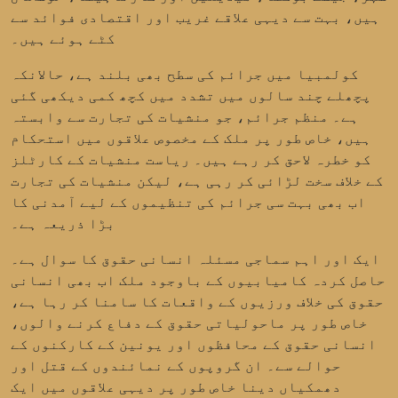
ہیں، بہت سے دیہی علاقے غریب اور اقتصادی فوائد سے
کٹے ہوئے ہیں۔
کولمبیا میں جرائم کی سطح بھی بلند ہے، حالانکہ
پچھلے چند سالوں میں تشدد میں کچھ کمی دیکھی گئی
ہے۔ منظم جرائم، جو
منشیات کی تجارت
سے وابستہ
ہیں، خاص طور پر ملک کے مخصوص علاقوں میں استحکام
کو خطرہ لاحق کر رہے ہیں۔ ریاست منشیات کے کارٹلز
کے خلاف سخت لڑائی کر رہی ہے، لیکن منشیات کی تجارت
اب بھی بہت سی جرائم کی تنظیموں کے لیے آمدنی کا
بڑا ذریعہ ہے۔
ایک اور اہم سماجی مسئلہ
انسانی حقوق کا سوال
ہے۔
حاصل کردہ کامیابیوں کے باوجود ملک اب بھی انسانی
حقوق کی خلاف ورزیوں کے واقعات کا سامنا کر رہا ہے،
خاص طور پر ماحولیاتی حقوق کے دفاع کرنے والوں،
انسانی حقوق کے محافظوں اور یونین کے کارکنوں کے
حوالے سے۔ ان گروپوں کے نمائندوں کے قتل اور
دھمکیاں دینا خاص طور پر دیہی علاقوں میں ایک