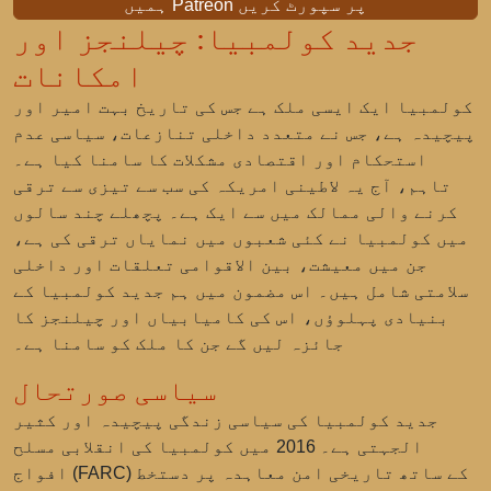
ہمیں Patreon پر سپورٹ کریں
جدید کولمبیا: چیلنجز اور
امکانات
کولمبیا ایک ایسی ملک ہے جس کی تاریخ بہت امیر اور
پیچیدہ ہے، جس نے متعدد داخلی تنازعات، سیاسی عدم
استحکام اور اقتصادی مشکلات کا سامنا کیا ہے۔
تاہم، آج یہ لاطینی امریکہ کی سب سے تیزی سے ترقی
کرنے والی ممالک میں سے ایک ہے۔ پچھلے چند سالوں
میں کولمبیا نے کئی شعبوں میں نمایاں ترقی کی ہے،
جن میں معیشت، بین الاقوامی تعلقات اور داخلی
سلامتی شامل ہیں۔ اس مضمون میں ہم جدید کولمبیا کے
بنیادی پہلوؤں، اس کی کامیابیاں اور چیلنجز کا
جائزہ لیں گے جن کا ملک کو سامنا ہے۔
سیاسی صورتحال
جدید کولمبیا کی سیاسی زندگی پیچیدہ اور کثیر
الجہتی ہے۔ 2016 میں کولمبیا کی
انقلابی مسلح
کے ساتھ تاریخی امن معاہدہ پر دستخط
افواج (FARC)