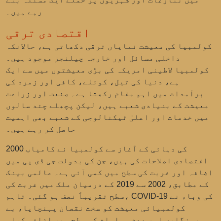
رہے ہیں۔
اقتصادی ترقی
کولمبیا کی معیشت نمایاں ترقی دکھاتی ہے، حالانکہ
داخلی مسائل اور خارجہ چیلنجز موجود ہیں۔
کولمبیا لاطینی امریکہ کی بڑی معیشتوں میں سے ایک
ہے، دنیا کی تیل، کوئلے، کافی اور زمرد کی
برآمدات میں اہم مقام رکھتا ہے۔ صنعت اور زراعت
معیشت کے بنیادی شعبے ہیں، لیکن پچھلے چند سالوں
میں خدمات اور اعلیٰ ٹیکنالوجی کے شعبے بھی اہمیت
حاصل کر رہے ہیں۔
2000 کی دہائی کے آغاز سے کولمبیا نے کامیاب
اقتصادی اصلاحات کی ہیں، جن کی بدولت جی ڈی پی میں
اضافہ اور غربت کی سطح میں کمی آئی ہے۔ عالمی بینک
کے مطابق، 2002 سے 2019 کے درمیان ملک میں غربت کی
سطح تقریباً نصف ہو گئی۔ تاہم، COVID-19 کی وباء نے
کولمبیائی معیشت کو سخت نقصان پہنچایا، بے
روزگاری اور عدم مساوات کی سطح میں اضافہ کیا۔