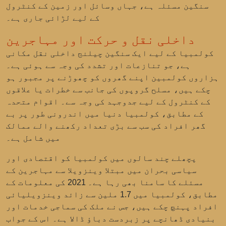
سنگین مسئلہ ہے، جہاں وسائل اور زمین کے کنٹرول
کے لیے لڑائی جاری ہے۔
داخلی نقل و حرکت اور مہاجرین
کولمبیا کے لیے ایک سنگین چیلنج داخلی نقل مکانی
ہے، جو تنازعات اور تشدد کی وجہ سے ہوئی ہے۔
ہزاروں کولمبین اپنے گھروں کو چھوڑنے پر مجبور ہو
چکے ہیں، مسلح گروپوں کی جانب سے خطرات یا علاقوں
کے کنٹرول کے لیے جدوجہد کی وجہ سے۔ اقوام متحدہ
کے مطابق، کولمبیا دنیا میں اندرونی طور پر بے
گھر افراد کی سب سے بڑی تعداد رکھنے والے ممالک
میں شامل ہے۔
پچھلے چند سالوں میں کولمبیا کو اقتصادی اور
سیاسی بحران میں مبتلا وینزویلا سے
مہاجرین کے
مسئلے
کا سامنا بھی رہا ہے۔ 2021 کی معلومات کے
مطابق، کولمبیا میں 1.7 ملین سے زائد وینزویلیائی
افراد پہنچ چکے ہیں، جس نے ملک کی سماجی خدمات اور
بنیادی ڈھانچے پر زبردست دباؤ ڈالا ہے۔ اس کے جواب