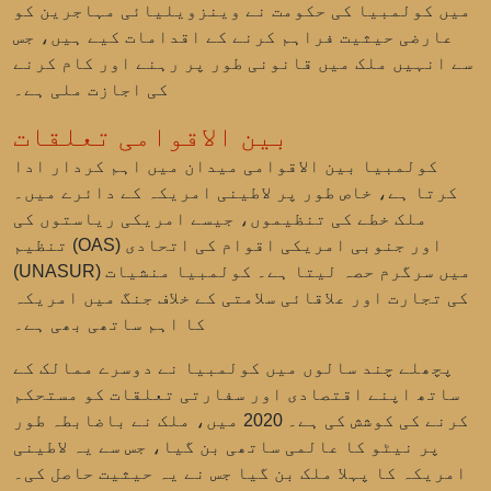
میں کولمبیا کی حکومت نے وینزویلیائی مہاجرین کو
عارضی حیثیت فراہم کرنے کے اقدامات کیے ہیں، جس
سے انہیں ملک میں قانونی طور پر رہنے اور کام کرنے
کی اجازت ملی ہے۔
بین الاقوامی تعلقات
کولمبیا بین الاقوامی میدان میں اہم کردار ادا
کرتا ہے، خاص طور پر لاطینی امریکہ کے دائرے میں۔
ملک خطے کی تنظیموں، جیسے
امریکی ریاستوں کی
اور
جنوبی امریکی اقوام کی اتحادی
تنظیم (OAS)
میں سرگرم حصہ لیتا ہے۔ کولمبیا منشیات
(UNASUR)
کی تجارت اور علاقائی سلامتی کے خلاف جنگ میں امریکہ
کا اہم ساتھی بھی ہے۔
پچھلے چند سالوں میں کولمبیا نے دوسرے ممالک کے
ساتھ اپنے اقتصادی اور سفارتی تعلقات کو مستحکم
کرنے کی کوشش کی ہے۔ 2020 میں، ملک نے باضابطہ طور
پر
نیٹو
کا عالمی ساتھی بن گیا، جس سے یہ لاطینی
امریکہ کا پہلا ملک بن گیا جس نے یہ حیثیت حاصل کی۔