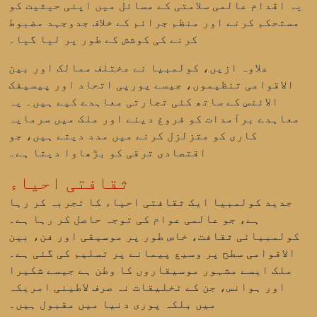
یہ اقدام عالمی سلامتی کے مسائل میں اپنی حیثیت کو
مستحکم کرنے اور منظم جرائم کے خلاف جدوجہد مضبوط
کرنے کی کوشش کے طور پر لیا گیا۔
علاوہ ازیں، کولمبیا نے مختلف ممالک اور بین
الاقوامی تنظیموں، جیسے یورپی اتحاد اور پیسیفک
الائنس کے ساتھ کئی تجارتی معاہدے کیے ہیں۔ یہ
معاہدے برآمدات کو فروغ دینے اور ملک میں سرمایہ
کاری کو متزلزل کرنے میں مدد دیتے ہیں، جو
اقتصادی ترقی کو بڑھاوا دیتا ہے۔
ثقافتی احیاء
جدید کولمبیا ایک ثقافتی احیاء کا تجربہ کر رہا
ہے، جو عالمی عوام کی توجہ حاصل کر رہا ہے۔
کولمبیائی ثقافت، خاص طور پر موسیقی اور فن، بین
الاقوامی سطح پر وسیع پیمانے پر تسلیم کی گئی ہے۔
ملک ایسے مشہور موسیقاروں کا وطن ہے جیسے
شکیرا
اور
ہوانس
، جن کے تخلیقات نہ صرف لاطینی امریکہ
میں بلکہ پوری دنیا میں مقبول ہیں۔