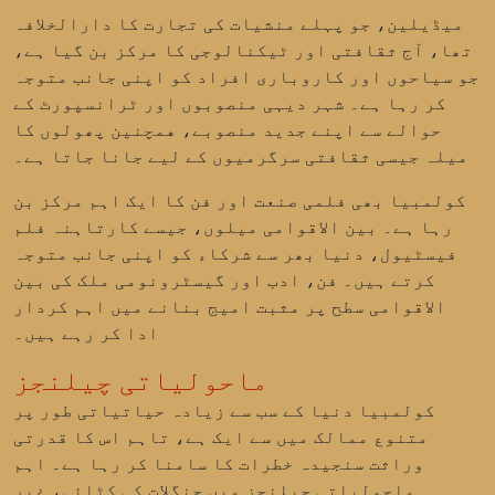
میڈیلین، جو پہلے منشیات کی تجارت کا دارالخلافہ
تھا، آج ثقافتی اور ٹیکنالوجی کا مرکز بن گیا ہے،
جو سیاحوں اور کاروباری افراد کو اپنی جانب متوجہ
کر رہا ہے۔ شہر دیہی منصوبوں اور ٹرانسپورٹ کے
حوالے سے اپنے جدید منصوبے، همچنین
پھولوں کا
میلہ
جیسی ثقافتی سرگرمیوں کے لیے جانا جاتا ہے۔
کولمبیا بھی فلمی صنعت اور فن کا ایک اہم مرکز بن
رہا ہے۔ بین الاقوامی میلوں، جیسے
کارتاہنہ فلم
فیسٹیول
، دنیا بھر سے شرکاء کو اپنی جانب متوجہ
کرتے ہیں۔ فن، ادب اور گیسٹرونومی ملک کی بین
الاقوامی سطح پر مثبت امیج بنانے میں اہم کردار
ادا کر رہے ہیں۔
ماحولیاتی چیلنجز
کولمبیا دنیا کے سب سے زیادہ حیاتیاتی طور پر
متنوع ممالک میں سے ایک ہے، تاہم اس کا قدرتی
وراثت سنجیدہ خطرات کا سامنا کر رہا ہے۔ اہم
ماحولیاتی چیلنجز میں
جنگلات کی کٹائی
،
غیر