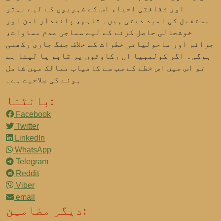
اور ثقافتی احیاء اس کے شہریوں کے لیے بہتر
مستقبل کی امید دیتی ہیں۔ تاہم، پائیدار امن اور
خوشحالی حاصل کرنے کے لیے سماجی عدم مساوات،
جرائم اور ماحولیاتی خطرات کے خلاف جنگ جاری رکھنی
ہوگی۔ اگر کولمبیا ان رکاوٹوں پر قابو پا لیتا ہے
تو اس میں اس خطے کے سب سے کامیاب ممالک میں شامل
ہونے کی صلاحیت ہے۔
بانٹنا:
Facebook
Twitter
LinkedIn
WhatsApp
Telegram
Reddit
Viber
email
دیگر مضامین: