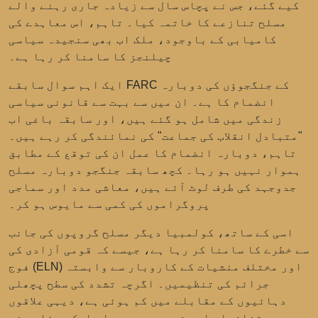
کیے گئے، جس نے پچاس سال سے زیادہ جاری رہنے والے
مسلح تنازعے کا خاتمہ کیا۔ تاہم، اس معاہدے کی
کامیابی کے باوجود، ملک اب بھی سنجیدہ سیاسی
چیلنجز کا سامنا کر رہا ہے۔
ایک اہم سوال
سابقے FARC کے جنگجوؤں کی دوبارہ
انضمام
کا ہے۔ ان میں سے بہت سے قانونی سیاسی
زندگی میں شامل ہو گئے ہیں، اور سابقہ باغی اب
"متبادل انقلاب کی جماعت" کی نمائندگی کر رہے ہیں۔
تاہم، دوبارہ انضمام کا عمل ان کی توقع کے مطابق
ہموار نہیں ہو رہا۔ کچھ سابقہ جنگجو دوبارہ مسلح
جدوجہد کی طرف لوٹ آئے ہیں، معاشی مدد اور سماجی
پروگراموں کی کمی سے مایوس ہو کر۔
اسی کے ساتھ، کولمبیا دیگر مسلح گروپوں کی جانب
سے خطرے کا سامنا کر رہا ہے، جیسے کہ
قومی آزادی کی
اور مختلف منشیات کے کاروبار سے وابستہ
فوج (ELN)
جرائم کی تنظیمیں۔ اگرچہ تشدد کی سطح پچھلی
دہائیوں کے مقابلے میں کم ہوئی ہے، دیہی علاقوں
میں تنازعات اور شہریوں پر حملے ایک مسئلہ بنے