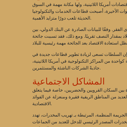
قتصادات أمريكا اللاتينية، ولها مكانة مهمة في السوق
سنوات الأخيرة، أصبحت قطاعات الخدمات والتكنولوجيا
الحديثة تلعب دورًا متزايد الأهمية.
مستوى الفقر. وفقًا للبيانات الصادرة عن البنك الدولي، بين
نصف تقريبًا. ومع ذلك، فقد تسببت جائحة COVID-19 في ضرب الاقتصاد الكولومبي بشدة، مما زاد من معدل
م، فإن السلطات تسعى لزيادة تطوير قطاعات جديدة في
واحدة من المراكز التكنولوجية في أمريكا اللاتينية،
جاذبةً الشركات الناشئة والمستثمرين.
المشاكل الاجتماعية
رة بين السكان القرويين والحضريين، خاصة فيما يتعلق
العديد من المناطق الريفية فقيرة ومنعزلة عن الفوائد
الاقتصادية.
الجريمة المنظمة، المرتبطة بـ
تهريب المخدرات
، تهدد
لمخدرات المصدر الرئيسي للدخل للعديد من الجماعات