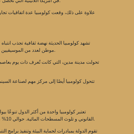
في أمريكا اللاتينية التي تحصل على هذه الوضعية. تم تفسير هذه الخطوة على أنها محاولة لتعزيز دورها في مسائل الأمن العالمي ومواجهة الجريمة المنظمة.
علاوة على ذلك، وقعت كولومبيا عدة اتفاقيات تجار
تشهد كولومبيا الحديثة نهضة ثقافية تجذب انتبا
، الذين تحظى أعمالهم بشعبية ليس فقط في أمريكا اللاتينية، ولكن في جميع أنحاء العالم.
موطن لعدد من الموسيقيين 
تحولت مدينة مدين، التي كانت تُعرف ذات يوم بعاصمة 
تتحول كولومبيا أيضًا إلى مركز مهم لصناعة السينم
تعتبر كولومبيا واحدة من أكثر الدول تنوعًا بيو
. حوالي 10% من أراضي كولومبيا مغطاة بالغابات الاستوائية، التي تلعب دورًا حيويًا في دعم التنوع البيولوجي العالمي ومكافحة تغير المناخ.
القانوني
و
تلوث المسطحات المائية
تقوم الدولة بمبادرات لحماية البيئة وتنفيذ برامج ال