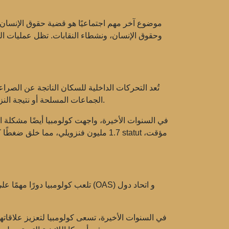
موضوع آخر مهم اجتماعيًا هو
قضية حقوق الإنسان
وحقوق الإنسان، ونشطاء النقابات. تظل عمليات ا
تُعد التحركات الداخلية للسكان الناتجة عن الصرا
الجماعات المسلحة أو نتيجة النزاع على الأراضي. وفقًا لبيانات الأمم المتحدة، فإن كولومبيا هي واحدة من الدول ذات أكبر عدد من النازحين داخليًا في العالم.
في السنوات الأخيرة، واجهت كولومبيا أيضًا
مشكلة ا
1.7 مليون فنزويلي، مما خلق ضغطًا كبير
و
اتحاد دول
منظمة الدول الأمريكية (OAS)
تلعب كولومبيا دورًا مهمًا ع
في السنوات الأخيرة، تسعى كولومبيا لتعزيز علاقاتها الاقتصادية والدبلوما