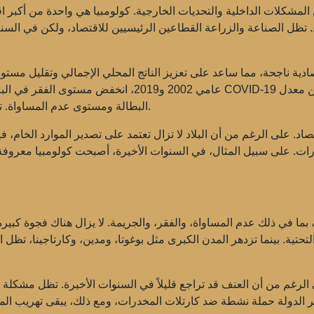
ن المشكلات الداخلية والتحديات الخارجية. كولومبيا هي واحدة من أكبر ا
رد. تظل الصناعة والزراعة القطاعين الرئيسيين للاقتصاد، ولكن في ال
يا إصلاحات اقتصادية ناجحة، مما ساعد على تعزيز الناتج المحلي الإجمالي وتقليل 
عامي 2002 و2019، انخفض مستوى الفقر في البلاد بمقدار ال
البطالة ومستوى عدم المساواة. تظل استعادة الاقتصاد بعد الجائحة مهمة رئيسية للبلاد.
تصاد
. على الرغم من أن البلاد لا تزال تعتمد على تصدير الموارد الخا
كارات. على سبيل المثال، في السنوات الأخيرة، أصبحت كولومبيا معروفة ك
، بما في ذلك عدم المساواة، والفقر، والجريمة. لا يزال هناك فجوة كبي
التحتية. بينما تزدهر المدن الكبرى مثل بوغوتا، ومدين، وكارتاجينا، تظل 
 الرغم من أن العنف قد تراجع قليلاً في السنوات الأخيرة. تظل مشكلة 
دير الدولة حملة نشطة ضد كارتلات المخدرات، ومع ذلك، يبقى تهريب ا