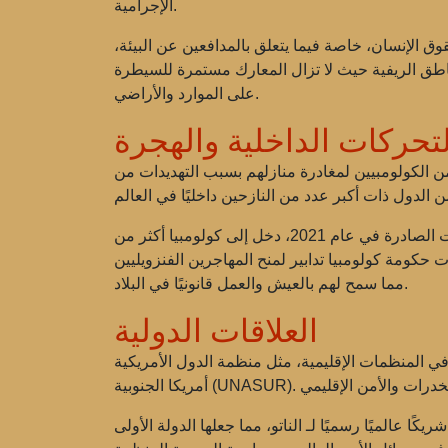
الإجرامية.
قوق الإنسان، خاصة فيما يتعلق بالمدافعين عن البيئة،
اطق الريفية حيث لا تزال المعارك مستمرة للسيطرة
على الموارد والأراضي.
لتحركات الداخلية والهجرة
من الكولومبيين لمغادرة منازلهم بسبب التهديدات من
من فنزويلا، التي تعاني من أزمة اقتصادية وسياسية. وفقًا للبيانات الصادرة في عام 2021، دخل إلى كولومبيا أكثر من
 كولومبيا تدابير لمنح المهاجرين الفنزويليين statut مؤقت،
مما سمح لهم بالعيش والعمل قانونيًا في البلاد.
العلاقات الدولية
ط في المنظمات الإقليمية، مثل
أمريكا الجنوبية (UNASUR)
الناتو
، مما جعلها الدولة الأولى