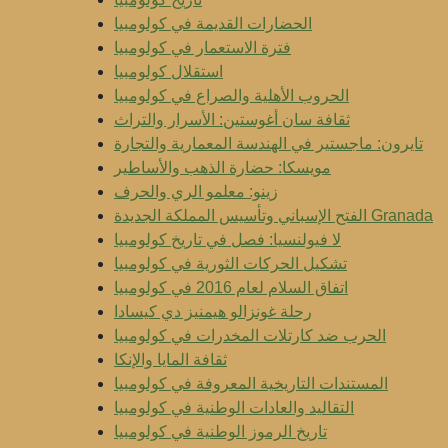
الحضارات القديمة في كولومبيا
فترة الاستعمار في كولومبيا
استقلال كولومبيا
الحروب الأهلية والصراع في كولومبيا
ثقافة سان أغوستين: الأسرار والتراث
تايرون: ماجستير في الهندسة المعمارية والتجارة
مويسكا: حضارة الذهب والأساطير
زينو: معلمو الري والحرف
الفتح الإسباني وتأسيس المملكة الجديدة Granada
لا فيولنسيا: فصل في تاريخ كولومبيا
تشكيل الحركات الثورية في كولومبيا
اتفاق السلام لعام 2016 في كولومبيا
رحلة غونزالو هيمنيز دي كيسادا
الحرب ضد كارتلات المخدرات في كولومبيا
ثقافة المايا والإنكا
المستندات التاريخية المعروفة في كولومبيا
التقاليد والعادات الوطنية في كولومبيا
تاريخ الرموز الوطنية في كولومبيا