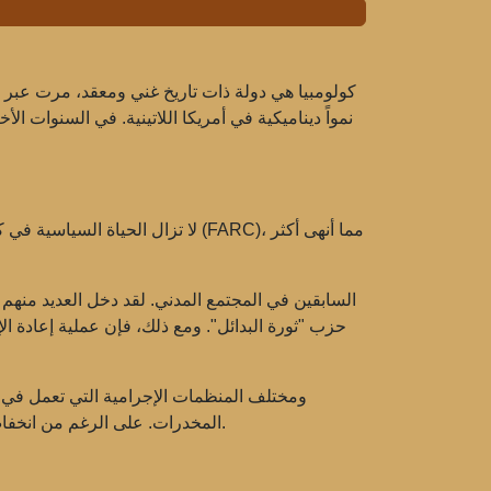
كولومبيا هي دولة ذات تاريخ غني ومعقد، مرت عبر ال
نمواً ديناميكية في أمريكا اللاتينية. في السنوات ال
، مما أنهى أكثر
القوات المسلحة الثورية الكولومبية (FARC)
لا تزال الحياة السياسية في كولومبيا الحديث
إعادة إدماج مقاتلي FARC السابقين
في المجتمع المدني. لقد دخل العديد منهم 
حزب "ثورة البدائل". ومع ذلك، فإن عملية إعادة ا
المخدرات. على الرغم من انخفاض مستوى العنف مقارنة بالعقود السابقة، فإن الصراعات في المناطق الريفية والهجمات على المدنيين لا تزال تمثل مشكلة.