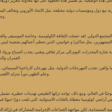
ية مع دول ومؤسسات دولية مختلفة، مثل الاتحاد الأوروبي وتحالف المحي
وجذب الاستثمارات إلى البلاد، مما يعزز النمو الاقتصادي.
ه المجتمع الدولي. لقد حصلت الثقافة الكولومبية، وخاصة الموسيقى والف
المشهورين، مثل
شاكيرا
و
خوانيس
تجارة المخدرات، اليوم إلى مركز ثقافي وتقني، يجذب السياح ورواد الأ
.
العمران والن
ا والفن. تجذب المهرجانات الدولية، مثل
مهرجان كارتاخينا السينمائي
، 
وعلم الطهي دوراً متزايد الأهمية في تشكيل صورة إيجابية للبلاد على الساحة الدولية.
لوجيًا في العالم، ومع ذلك، تواجه تراثها الطبيعي تهديدات خطيرة. تشمل 
تنمية المستدامة، لكن مواجهة الجماعات الإجرامية المشاركة في إزالة ال