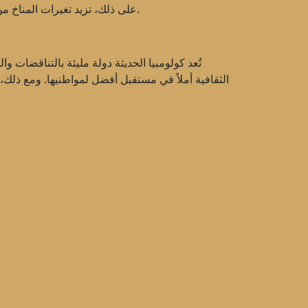
على ذلك، تزيد تغيرات المناخ من مخاطر الكوارث الطبيعية، مثل الفيضانات والجفاف، مما يؤثر سلبًا على الزراعة ومستوى المعيشة في المجتمعات الريفية.
تُعد كولومبيا الحديثة دولة مليئة بالتناقضات و
الثقافية أملاً في مستقبل أفضل لمواطنيها. ومع ذلك، 