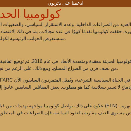
ادعمنا على باتريون
كولومبيا الحدي
عديد من الصراعات الداخلية، وعدم الاستقرار السياسي، والصعوبات الاق
أخيرة، حققت كولومبيا تقدمًا كبيرًا في عدة مجالات، بما في ذلك الاقتصاد،
سنستعرض الجوانب الرئيسية لكولومبيا الحديثة، وإنجازاتها، والتحديات التي تواجهها البلاد.
ة معقدة ومتعددة الأبعاد. في عام 2016، تم توقيع اتفاقية سلام تاريخية مع
من نصف قرن من الصراع المسلح. ومع ذلك، على الرغم من نجاح هذه الاتفاقية، تواجه البلاد تحديات سياسية خطيرة.
في الحياة السياسية الشرعية، ويُمثل المتمردون السابقون الآن
لإدماج لا تسير بسلاسة كما هو مطلوب. بعض المقاتلين السابقين عادوا
ومختلف المنظمات الإجرامية التي تعمل في تهريب
جيش التحرير الوطني (ELN)
علاوة على ذلك، تواصل كولومبيا مواجهة تهديدات من 