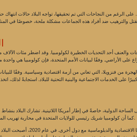
. على الرغم من النجاحات التي تم تحقيقها، تواجه البلاد حالات انتهاك ح
لقتل والترهيب ضد أفراد هذه الجماعات مشكلة ملحة، خصوصًا في المن
ا
عات والعنف أحد التحديات الخطيرة لكولومبيا. وقد اضطر مئات الآلاف 
لهجرة
ًا على الخدمات الاجتماعية والبنية التحتية للبلاد. استجابةً لذلك، اتخذت حكومة
لى الساحة الدولية، خاصةً في إطار أمريكا اللاتينية. تشارك البلاد بنشا
. كما أن كولومبيا شريك رئيسي للولايات المتحدة في محاربة تهريب المخدرات والأمن الإقليمي.
سية مع دول أخرى. في عام 2020، أصبحت البلاد شريكًا عالميًا رسميًا لـ