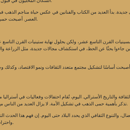
السكان المحليون في قبول عناصر من ثقافات أخرى، مما أثرى تقاليدهم الخاصة.
جديدة. بدأ العديد من الكتاب والفنانين في عكس حياة مناجم الذهب ف
العصر. أصبحت حمى الذهب مصدر إلهام للعديد من المبدعين الأستراليين.
ينيات القرن التاسع عشر، ولكن بحلول نهاية ستينيات القرن التاسع 
لذين جاءوا بحثًا عن الحظ، في استكشاف مجالات جديدة، مثل الزراع
بلاد. أصبحت أساسًا لتشكيل مجتمع متعدد الثقافات ونمو الاقتصاد، وكذ
قافة والتاريخ الأسترالي. اليوم، تُقام احتفالات وفعاليات في أستراليا 
تذكر بأهمية حمى الذهب في تشكيل الأمة. لا يزال العديد من الناس مهتمين بتاريخ هذه الفترة وتأثيرها على أستراليا الحديثة.
ل، والتنوع الثقافي الذي يحدد البلاد حتى اليوم. إن فهم هذا الحدث ال
واحترام تنوع الثقافات والتقاليد التي تشكل المجتمع الحديث.