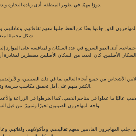
دورًا مهمًا في تطوير المنطقة. أدى زيادة التجارة وتدفق الاستثمارات الأجنبية إلى الازدهار الاقتصادي للبلاد.
هاجرون الذين جاءوا بحثًا عن الحظ جلبوا معهم ثقافاتهم، وعاداتهم، وتقا
شكل مجتمعًا متعدد الجنسيات أصبح الأساس للهوية الأسترالية الحديثة.
اجتماعية. أدى النمو السريع في عدد السكان والمنافسة على الموارد إل
الأشخاص من جميع أنحاء العالم، بما في ذلك الصينيين، والأيرلنديين، وا
الكثير منهم على أمل تحقيق مكاسب سريعة وتحسين ظروف حياتهم، تاركين وراءهم بلادهم الأصلية.
لذهب. غالبًا ما عملوا في مناجم الذهب، كما انخرطوا في الزراعة والأ
واجه المهاجرون الصينيون تحيزًا وتمييزًا من قبل السكان المحليين، مما أدى إلى سن قوانين وقيود عرقية.
يا. جلب المهاجرون القادمين معهم تقاليدهم، ومأكولاتهم، ولغاتهم، وعا