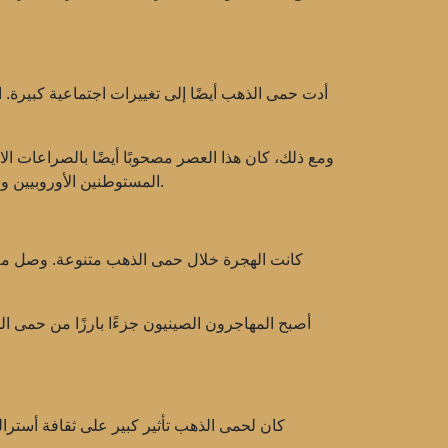
أدت حمى الذهب أيضًا إلى تغييرات اجتماعية كبيرة. الم
ومع ذلك، كان هذا العصر مصحوبًا أيضًا بالصراعات ال
المستوطنين الأوروبيين والسكان الأصليين. كان العديد من السكان الأصليين مضطرين لمغادرة أراضيهم، مما تسبب في مزيد من المشاكل الاجتماعية.
كانت الهجرة خلال حمى الذهب متنوعة. وصل ملايين 
أصبح المهاجرون الصينيون جزءًا بارزًا من حمى ا
كان لحمى الذهب تأثير كبير على ثقافة أسترال