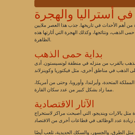
ي أستراليا والهجرة
ة وأصبحت واحدة من أهم الأحداث في تاريخها. جذب هذا العصر ملايين
 الذهب، ونتائجها، وكذلك الهجرة التي أثارتها هذه
الظاهرة.
بداية حمى الذهب
 يدعى إدوارد هارغريفز الذهب بالقرب من منزله في منطقة لونسيستون. أدى
لكة المتحدة، وأيرلندا، وأوروبا، وحتى من أمريكا،
مما زاد بشكل كبير من عدد سكان القارة.
الآثار الاقتصادية
 مثل بالارات وبنديجو، التي أصبحت مراكز لاستخراج
، مثل الطرق، والجسور، والسكك الحديدية، تلعب أيضًا