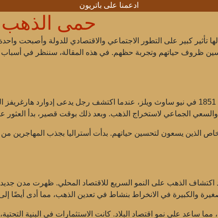
ادعمنا على باتريون
حمى الذهب ف
الذهب في أستراليا عام 1851، وكان لها تأثير كبير على التطور الاجتماعي والاقتصادي للدول
سين ظروف حياتهم وتجربة حظهم. في هذه المقالة، سننظر في أسباب حمى
تم تسجيل أول اكتشافات الذهب في أستراليا عام 1851 في نيو ساوث ويلز، عندما اكتشف رجل
الذين يسعون لتحسين حياتهم. بدأت أستراليا بجذب المهاجرين من المم
عد اكتشاف الذهب على النمو السريع للاقتصاد المحلي. ظهرت مدن جديدة
 مما ساعد على نمو اقتصاد البلاد. كانت الاستثمارات في البنية التحتية