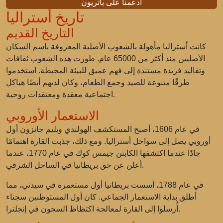
ادعمنا على باتريون
تاريخ أستراليا
التاريخ القديم
كانت أستراليا مأهولة بالشعوب الأصلية المعروفة باسم السكان
الأصليين منذ أكثر من 65000 عام. طورت هذه الشعوب ثقافات
وتقاليد فريدة مستندة إلى فهم عميق للبيئة المحيطة. استخدموا
طرقًا متنوعة للصيد وجمع الطعام، وكان لديهم أيضًا هياكل
اجتماعية معقدة ومعتقدات روحية.
الاستعمار الأوروبي
في عام 1606، أصبح المستكشف الهولندي ويليم جانزون أول
أوروبي يصل إلى سواحل أستراليا. ومع ذلك، جذبت القارة اهتمامًا
جادًا عندما اكتشفها الكابتن جيمس كوك في عام 1770، عندما
أعلن عن حق بريطانيا في الساحل الشرقي.
في عام 1788، أسست بريطانيا أول مستعمرة في سيدني، مما
أطلق بداية الاستعمار الجماعي. كان أول المستوطنين سجناء
أُرسلوا إلى القارة لمعالجة اكتظاظ السجون في إنجلترا.