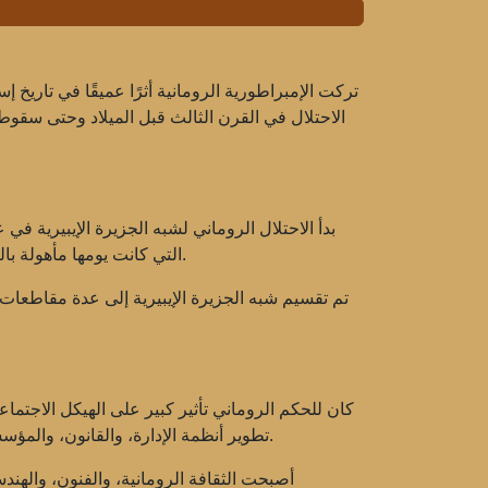
تركت الإمبراطورية الرومانية أثرًا عميقًا في تاريخ إ
الاحتلال في القرن الثالث قبل الميلاد وحتى سقوط
التي كانت يومها مأهولة بالعديد من القبائل، بما في ذلك الإيبريين، والتجار، والوندال. جرى الاحتلال على مراحل متعددة وانتهى في القرن الأول الميلادي.
تم تقسيم شبه الجزيرة الإيبيرية إلى عدة مقاطعات، 
كان للحكم الروماني تأثير كبير على الهيكل الاجتماعي
تطوير أنظمة الإدارة، والقانون، والمؤسسات الاجتماعية. أصبحت اللغة اليونانية واللاتينية هي اللغات السائدة، وأصبح اللاتينية أساسًا للغة الإسبانية والبرتغالية الحديثة.
أصبحت الثقافة الرومانية، والفنون، والهند