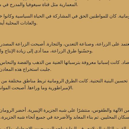
المعمارية مثل قناة سيغوفيا والمدرج في ميريدا على المستوى العالي للبناء والهندسة الرومانية.
ومانية. كان للمواطنين الحق في المشاركة في الحياة السياسية وكانوا خ
والعادات المحلية أيضًا واندمجت مع الرومانية، مما خلق بيئة ثقافية فريدة.
يعتمد على الزراعة، وصناعة التعدين، والتجارة. أصبحت الزراعة المصدر
وحسّنوا طرق الزراعة، مما أدى إلى زيادة الإنتاج والتصدير للمنتجات مثل زيت الزيتون، والنبيذ، والحبوب.
قتصاد. كانت إسبانيا معروفة بترسباتها الغنية من الذهب والفضة والنح
جلبت استخراج هذه المعادن إيرادات كبيرة لكل من السلطات المحلية والرومانية.
حسين البنية التحتية. كانت الطرق الرومانية تربط مناطق مختلفة من 
الإمبراطورية وما وراءها. أصبحت الموانئ الرئيسية مثل قادس ومالقة مراكز التجارة البحرية.
من الآلهة والطقوس، منتشرًا على شبه الجزيرة الإيبيرية. أحضر الروما
 القرن الثالث الميلادي. في البداية واجه المسيحيون الاضطهاد، ولكن