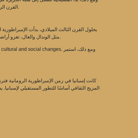
القرن الرابع، تم الاعتراف بالمسيحية رسميًا كدين رئيسي للإمبراطورية الرومانية، وكان لها تأثير كبير على الحياة الاجتماعية والثقافية.
بحلول القرن الثالث الميلادي، بدأت الإمبراطورية ا
مثل الوندال والغال، تغزو أراضي الإمبراطورية. في عام 409 ميلادي، استولى الوندال على أراضٍ كبيرة في شبه الجزيرة الإيبيرية، مما أنهى الحكم الروماني.
كانت إسبانيا في زمن الإمبراطورية الرومانية فترة
المزيج الثقافي أساسًا للتطور المستقبلي لإسبانيا. 