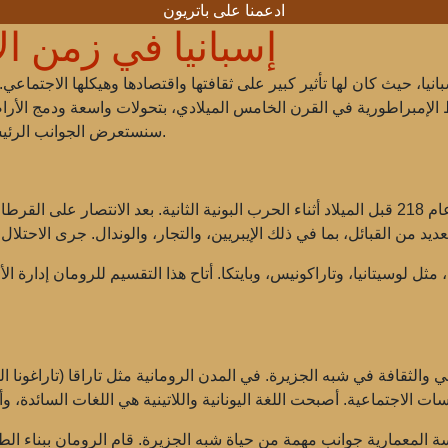
ادعمنا على باتريون
إسبانيا في زمن ال
سبانيا، حيث كان لها تأثير كبير على ثقافتها واقتصادها وهيكلها الاجتماع
 الإمبراطورية في القرن الخامس الميلادي، بتحولات واسعة ودمج الأرا
سنستعرض الجوانب الرئيسية للحياة في شبه الجزيرة الإيبيرية خلال هذا الوقت.
بدأ الاحتلال الروماني لشبه الجزيرة الإيبيرية في عام 218 قبل الميلاد أثناء الحرب البونية الث
مثل لوسيتانيا، وتاراكونيس، وبايتكا. أتاح هذا التقسيم للرومان إدارة 
ا
 والثقافة في شبه الجزيرة. في المدن الرومانية مثل تاراقا (تاراغونا الح
سة المعمارية جوانب مهمة من حياة شبه الجزيرة. قام الرومان ببناء ال