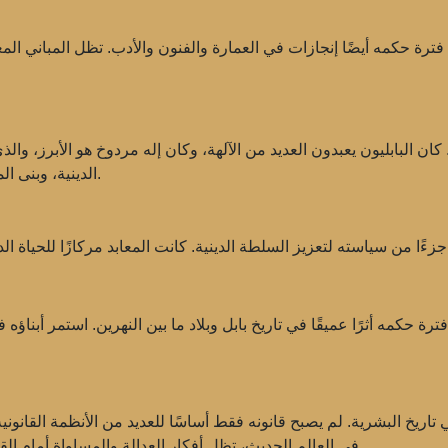
ة حكمه أيضًا إنجازات في العمارة والفنون والأدب. تظل المباني المع
كان البابليون يعبدون العديد من الآلهة، وكان إله مردوخ هو الأبرز، و
الدينية، وبنى المعابد، وأجرى الطقوس، مما عزز من سلطته ومكانته.
1750 قبل الميلاد. تركت فترة حكمه أثرًا عميقًا في تاريخ بابل وبلاد ما بين النهرين. 
يخ البشرية. لم يصبح قانونه فقط أساسًا للعديد من الأنظمة القانونية،
في العالم الحديث، تظل أفكار العدالة والمساواة أمام القانون، التي تم تأسيسها في قانون حمورابي، ذات صلة.