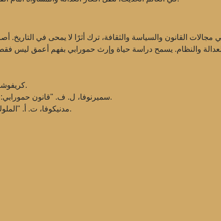
جالات القانون والسياسة والثقافة، ترك أثرًا لا يمحى في التاريخ. أصبح ق
كريفوشيف، أي. أ. "تاريخ الشرق القديم". موسكو، 2011.
سميرنوفا، ل. ف. "قانون حمورابي: الثقافة القانونية لبابل". سانت بطرسبرغ، 2016.
مدنيكوفا، ت. أ. "الملوك والقوانين: الحضارة البابلية". يكاترينبرغ، 2019.