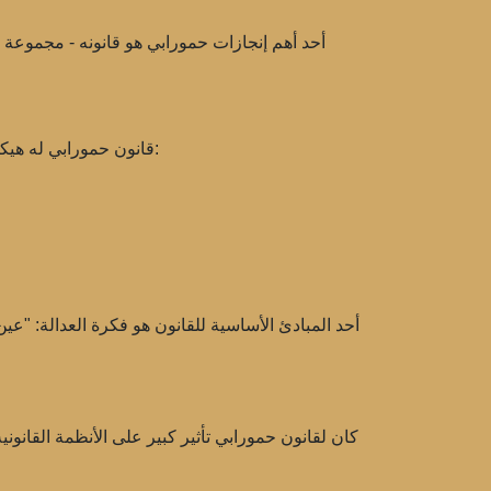
قانون حمورابي له هيكل واضح. تبدأ القوانين بمقدمة قصيرة، يعلن فيها الملك عن سلطته الإلهية وواجباته. ثم تُقسم القوانين إلى فئات مختلفة، مثل:
أحد المبادئ الأساسية للقانون هو فكرة العدالة: "عي
كان لقانون حمورابي تأثير كبير على الأنظمة القانوني