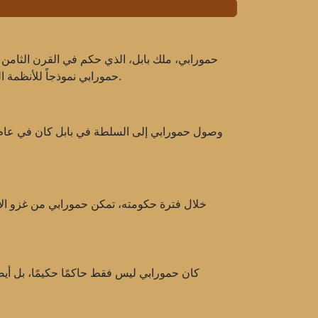
حمورابي، ملك بابل، الذي حكم في القرن الثامن
حمورابي نموذجاً للأنظمة القانونية اللاحقة وأثر بشكل كبير على تطور النظام القانوني في العالم القديم. في هذه المقالة، سنتناول حياته وإنجازاته وإرثه.
خلال فترة حكومته، تمكن حمورابي من غزو الأر
كان حمورابي ليس فقط حاكمًا حكيمًا، بل أيضً