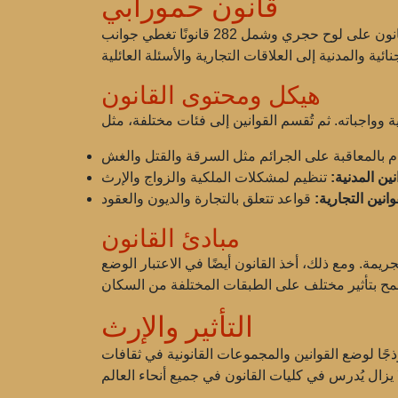
قانون حمورابي
أحد أهم إنجازات حمورابي هو قانونه - مجموعة من القوانين التي يُعتقد أنها أعدت حوالي 1754 قبل الميلاد. تم نقش القانون على لوح حجري وشمل 282 قانونًا تغطي جوانب
هيكل ومحتوى القانون
نين المدنية:
وانين التجارية:
مبادئ القانون
يمة. ومع ذلك، أخذ القانون أيضًا في الاعتبار الوضع
التأثير والإرث
وذجًا لوضع القوانين والمجموعات القانونية في ثقافات