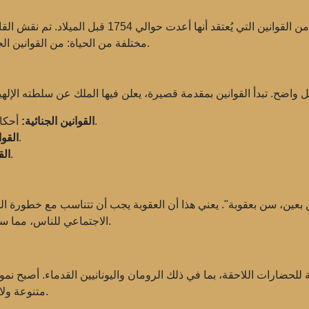
مختلفة من الحياة: من القوانين الجنائية والمدنية إلى العلاقات التجارية والأسئلة العائلية.
أحكام بالمعاقبة على الجرائم مثل السرقة والقتل والغش.
القوانين الجنائية:
تنظيم لمشكلات الملكية والزواج والإرث.
القوا
قواعد تتعلق بالتجارة والديون والعقود.
الق
ن بعين، سن بعقوبة". يعني هذا أن العقوبة يجب أن تتناسب مع خطورة الجر
الاجتماعي للناس، مما سمح بتأثير مختلف على الطبقات المختلفة من السكان.
ة للحضارات اللاحقة، بما في ذلك الرومان واليونانيين القدماء. أصبح نم
متنوعة ولا يزال يُدرس في كليات القانون في جميع أنحاء العالم.