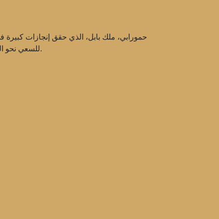
حمورابي، ملك بابل، الذي حقق إنجازات كبيرة في م
للسعي نحو العدالة والنظام. يسمح دراسة حياة وإرث حمورابي بفهم أعمق ليس فقط لتاريخ بابل، ولكن أيضًا لتطور الحضارات بشكل عام.