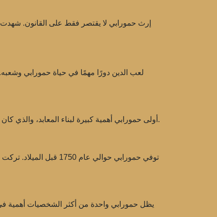
إرث حمورابي لا يقتصر فقط على القانون. شهدت فتر
لعب الدين دورًا مهمًا في حياة حمورابي وشعبه. 
أولى حمورابي أهمية كبيرة لبناء المعابد، والذي كان جزءًا من سياسته لتعزيز السلطة الدينية. كانت المعابد مركازًا للحياة الدينية والاقتصادية. جذبوا المصلين ووفّروا فرص العمل.
توفي حمورابي حوالي عام 
يظل حمورابي واحدة من أكثر الشخصيات أهمية في تار