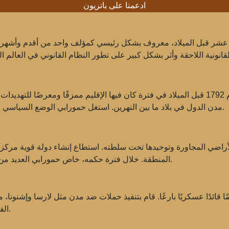
ادعمنا على باتريون
 عشر قبل الميلاد، معروف بشكل رئيسي كمؤلف واحد من أقدم وأشهر م
وصول حمورابي إلى السلطة في بابل كان في عام 1792 قبل الميلاد في فترة كان فيها الإقليم م
مدن الدول في بلاد ما بين النهرين. استغل حمورابي الوضع السياسي وبدأ في توحيد الأراضي، مما أدى إلى إنشاء دولة قوية.
اضي المجاورة وتوحيدها تحت سلطته. استطاع إنشاء دولة قوية مركزية، ا
المنطقة. خلال فترة حكمه، خاض حمورابي العديد من الحملات العسكرية، مما ساهم في توسيع حدود بابل.
ا قائدًا عسكريًا بارعًا. قام بتنفيذ حملات ضد مدن مثل لارسا وإشنون
الفتوحات لبابل وصولاً إلى طرق التجارة الهامة والموارد.