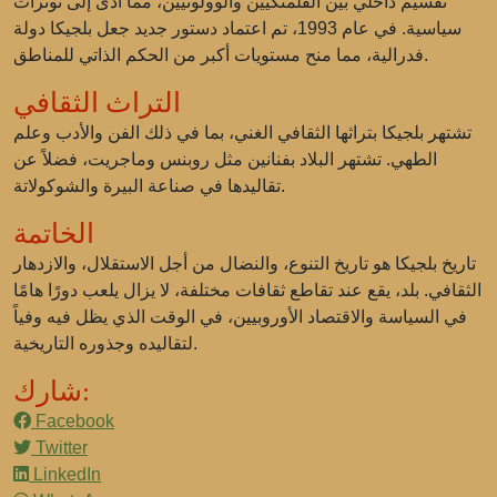
تقسيم داخلي بين الفلمنكيين والوولونيين، مما أدى إلى توترات
سياسية. في عام 1993، تم اعتماد دستور جديد جعل بلجيكا دولة
فدرالية، مما منح مستويات أكبر من الحكم الذاتي للمناطق.
التراث الثقافي
تشتهر بلجيكا بتراثها الثقافي الغني، بما في ذلك الفن والأدب وعلم
الطهي. تشتهر البلاد بفنانين مثل روبنس وماجريت، فضلاً عن
تقاليدها في صناعة البيرة والشوكولاتة.
الخاتمة
تاريخ بلجيكا هو تاريخ التنوع، والنضال من أجل الاستقلال، والازدهار
الثقافي. بلد، يقع عند تقاطع ثقافات مختلفة، لا يزال يلعب دورًا هامًا
في السياسة والاقتصاد الأوروبيين، في الوقت الذي يظل فيه وفياً
لتقاليده وجذوره التاريخية.
شارك:
Facebook
Twitter
LinkedIn