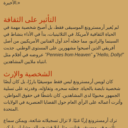
الأخيرة.»
التأثير على الثقافة
لم يُغير أرمسترونغ الموسيقى فقط، بل أصبح شخصية مهمة في
الحياة الثقافية لأمريكا. في الثلاثينيات، بدأ في الأداء بنشاط في
السينما والراديو، مما جعله أحد أول الفنانين الأمريكيين من أصل
أفريقي الذين أصبحوا مشهورين على المستوى الوطني. جذبت
"Hello, Dolly!”
و
"Pennies from Heaven"
عروضه في أفلام مثل
انتباه ملايين المشاهدين.
الشخصية والإرث
كان لويس أرمسترونغ ليس فقط موسيقيًا بارزًا، بل كان أيضًا
شخصية نابضة بالحياة. جعلته سحره، وتفاؤله، وقدرته على تسلية
الجمهور محبوبًا لدى المشاهدين. كان ناشطًا في حقوق المواطن،
وأثرت أعماله على الرأي العام حول القضايا العنصرية في الولايات
المتحدة.
ترك أرمسترونغ إرثًا غنيًا. لا تزال تسجيلاته شائعة، ويمكن سماع
تأثيره في موسيقى فنانين مثل ايلا فيتزجيرالد، وشارلي باركر،