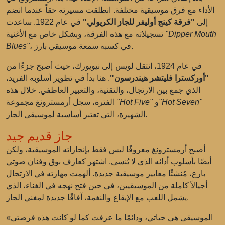
الأداء مع فرق موسيقية مختلفة. انطلقت مسيرته حقاً عندما انضم
إلى
"فرقة كينج أوليفر للجاز الكريولي"
في عام 1922. ساعدت
"Dipper Mouth
تسجيلاته مع هذه الفرقة، وبشكل خاص مع الأغنية
، في كسبه سمعة موسيقي بارز.
Blues"
في عام 1924، انتقل لويس إلى نيويورك، حيث أصبح جزءًا من
"أوركسترا فليتشر هيندرسون"
. هنا بدأ في تطوير أسلوبه الفريد،
الذي جمع بين الارتجال، والتقنية، والتعبير العاطفي. خلال هذه
"Hot Seven"
و
"Hot Five"
الفترة، سجل أرمسترونغ مجموعة
الشهيرة، التي تعتبر أساسية لموسيقى الجاز.
جاز قديم جيد
أصبح أرمسترونغ معروفًا ليس فقط بإنجازاته الموسيقية، ولكن
أيضًا بأسلوب أدائه الذي لا يُنسى. اشتهر كعازف بوق وفنان صوتي
بارع، مُنشئًا معايير موسيقية جديدة. ألهمت مهارته في الارتجال
أجيالاً كاملة من الموسيقيين، في حين فتح نهجه في الغناء، الذي
يشمل اللعب مع الإيقاع والنغمة، آفاقًا جديدة لمغني الجاز.
«الموسيقى هي حياتي، ودائمًا ما عزفت كما لو كانت هذه فرصتي