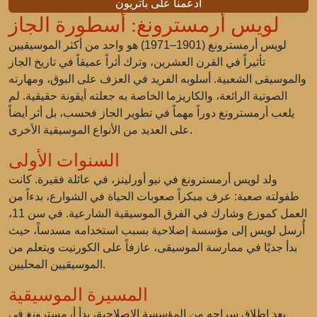
ادعمنا على باتريون
لويس أرمسترونغ: أسطورة الجاز
لويس أرمسترونغ (1901–1971) هو واحد من أكثر الموسيقيين
تأثيراً في القرن العشرين، وترك أثراً عميقاً في تاريخ الجاز
والموسيقى الشعبية. أسلوبه الفريد في العزف على البوق، ومهارته
الصوتية الرائعة، والكاريزما الخاصة به جعلته أيقونة حقيقية. لم
يلعب أرمسترونغ دوراً مهماً في تطوير الجاز فحسب، بل أثر أيضاً
على العديد من الأنواع الموسيقية الأخرى.
السنوات الأولى
ولد لويس أرمسترونغ في نيو أورلينز، في عائلة فقيرة. كانت
طفولته صعبة: عرف مبكراً صعوبات الحياة في الشوارع، بدءاً من
العمل كموزع وشارك في الفرق الموسيقية الشارعية. في سن 11،
أُرسل لويس إلى مؤسسة إصلاحية بسبب استخدامه مسدساً، حيث
بدأ جديًا في ممارسة الموسيقى، عازفاً على الكورنيت ويتعلم من
الموسيقيين المحليين.
المسيرة الموسيقية
بعد إطلاق سراحه من المؤسسة الإصلاحية، بدأ أرمسترونغ في