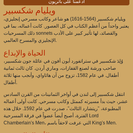
ادعمنا على باتريون
ويليام شكسبير
ويليام شكسبير (1564-1616) هو شاعر وكاتب مسرحي إنجليزي،
يعتبر واحداً من أعظم الكتاب في كل العصور. كانت أعماله، بما في
ذلك المسرحيات sonnets والقصائد، لها تأثير كبير على الأدب
الإنجليزي والمسرح العالمي.
الحياة والإبداع
وُلِدَ شكسبير في ستراتفورد أبون أفون في عائلة جون شكسبير،
صاحب ورشة لصنع القفازات، وماري أردن. كان ثالث ثمانية
أطفال. في عام 1582، تزوج من آن هاثاواي، وأنجب منها ثلاثة
أطفال.
انتقل شكسبير إلى لندن في أواخر الثمانينات من القرن السادس
عشر، حيث بدأ مسيرته كممثل وكاتب مسرحي. كانت أولى أعماله
المطبوعة، "ريتشارد الثالث"، صدرت في عام 1592. خلال هذه
الفترة، أصبح أيضاً عضواً في فرقة المسرحية Lord
Chamberlain's Men، التي عرفت لاحقاً باسم King's Men.