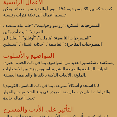
الأعمال الرئيسية
كتب شكسبير 39 مسرحية، 154 سونيتاً والعديد من القصائد. يمكن
تقسيم أعماله إلى ثلاثة فترات رئيسية:
المسرحيات المبكرة:
"روميو وجولييت"، "حلم ليلة منتصف
الصيف"، "تيت أندروكين"
"هاملت"، "أوتيللو"، "الملك لير"
المسرحيات الناضجة:
"العاصفة"، "حكاية الشتاء"، "سيبيلين"
المسرحيات المتأخرة:
المواضيع والأسلوب
يستكشف شكسبير العديد من المواضيع، بما في ذلك الحب، الغيرة،
الخيانة، السلطة والطبيعة البشرية. أسلوبه يمزج بين الاستعارات
الملونة، الألعاب الذكية بالألفاظ والعاطفة العميقة.
كما استخدم أشكالاً متنوعة، بما في ذلك المآسي، الكوميديا
والدرامات التاريخية. طريقتة الفريدة في بناء الشخصيات والحوار
تجعل أعماله خالدة.
التأثير على الأدب والمسرح
كان لشكسبير تأثير كبير على الأدب والفنون. ترجمت أعماله إلى