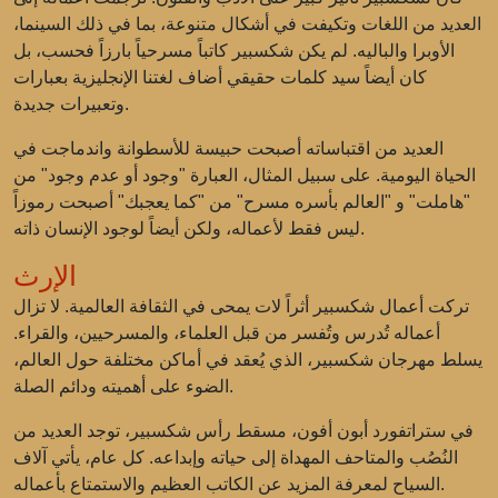
العديد من اللغات وتكيفت في أشكال متنوعة، بما في ذلك السينما،
الأوبرا والباليه. لم يكن شكسبير كاتباً مسرحياً بارزاً فحسب، بل
كان أيضاً سيد كلمات حقيقي أضاف لغتنا الإنجليزية بعبارات
وتعبيرات جديدة.
العديد من اقتباساته أصبحت حبيسة للأسطوانة واندماجت في
الحياة اليومية. على سبيل المثال، العبارة "وجود أو عدم وجود" من
"هاملت" و "العالم بأسره مسرح" من "كما يعجبك" أصبحت رموزاً
ليس فقط لأعماله، ولكن أيضاً لوجود الإنسان ذاته.
الإرث
تركت أعمال شكسبير أثراً لات يمحى في الثقافة العالمية. لا تزال
أعماله تُدرس وتُفسر من قبل العلماء، والمسرحيين، والقراء.
يسلط مهرجان شكسبير، الذي يُعقد في أماكن مختلفة حول العالم،
الضوء على أهميته ودائم الصلة.
في ستراتفورد أبون أفون، مسقط رأس شكسبير، توجد العديد من
النُصُب والمتاحف المهداة إلى حياته وإبداعه. كل عام، يأتي آلاف
السياح لمعرفة المزيد عن الكاتب العظيم والاستمتاع بأعماله.