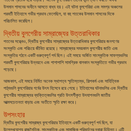
উসমান শাসনের অধীনে আসতে বাধ্য হয়। এই ঘটনা বুলগেরিয়া এবং সমগ্র অঞ্চলের
পরবর্তী ইতিহাসে গভীর প্রভাব ফেলেছিল, যা বহু শতকের উসমান শাসনের দিকে
পরিচালিত করেছিল।
দ্বিতীয় বুলগেরীয় সাম্রাজ্যের উত্তরাধিকার
পতনের সত্ত্বেও, দ্বিতীয় বুলগেরীয় সাম্রাজ্যের উত্তরাধিকার বুলগেরিয়ার জনগণের
সংস্কৃতি এবং পরিচয়ে জীবিত রয়েছে। সাম্রাজ্যের সময়কাল বুলগেরীয় জাতি এবং
সংস্কৃতির গঠনে একটি গুরুত্বপূর্ণ পর্ব ছিল। এই সময়ে অর্জিত সাংস্কৃতিক সাফল্যগুলির
পরবর্তী বুলগেরিয়ার উন্নয়নে এবং পাশাপাশি সামগ্রিক বালকান সংস্কৃতিতে গভীর প্রভাব
পড়েছে।
আজকাল, এই সময়ে নির্মিত অনেক স্থাপত্য স্মৃতিস্তম্ভ, শিল্পকর্ম এবং সাহিত্যিক
পাঠ্যগুলি বুলগেরিয়ার গর্বের উৎস হিসেবে রয়ে গেছে। ইতিহাসের ঘটনাগুলির এবং দ্বিতীয়
বুলগেরীয় সাম্রাজ্যের ব্যক্তিত্বগুলির প্রতি উৎসর্গীকৃত উদযাপনগুলি জাতীয়
আত্মসচেতনতা বাড়ায় এবং অতীতে স্মৃতি রক্ষা করে।
উপসংহার
দ্বিতীয় বুলগেরীয় সাম্রাজ্য বুলগেরিয়ার ইতিহাসে একটি গুরুত্বপূর্ণ পর্ব ছিল, যা
উল্লেখযোগ্য রাজনৈতিক, সাংস্কৃতিক এবং সামাজিক পরিবর্তনের দ্বারা চিহ্নিত। এটি