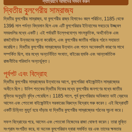
প্যাট্রিয়নে আমাদের সমর্থন করুন
দ্বিতীয় বুলগেরীয় সাম্রাজ্য
দ্বিতীয় বুলগেরীয় সাম্রাজ্য, যা বুলগেরীয় রাজ্য হিসাবেও বহুল পরিচিত, 1185 থেকে
1396 সাল পর্যন্ত বিদ্যমান ছিল এবং এটি বুলগেরিয়ার ইতিহাসের সবচেয়ে উজ্জ্বল
সময়গুলির মধ্যে একটি। এই পর্যায়টি উল্লেখযোগ্য সাংস্কৃতিক, অর্থনৈতিক এবং
রাজনৈতিক উন্নয়নের সূচনা করেছিল, এবং বুলগেরীয় জাতীয় পরিচয় গঠনে সহায়তা
করেছিল। দ্বিতীয় বুলগেরীয় সাম্রাজ্যের উত্থান এবং পতন অনেকগুলি কারণের সাথে
সম্পর্কিত ছিল, যার মধ্যে অন্তর্নিহিত সংঘাত, বাইরের হুমকি এবং আন্তর্জাতিক
রাজনীতির পরিবর্তন অন্তর্ভুক্ত।
পূর্বপট এবং বিদ্রোহ
দ্বিতীয় বুলগেরীয় সাম্রাজ্যের উত্থানের আগে, বুলগেরিয়া বাইজেন্টাইন সাম্রাজ্যের
অধীনে ছিল। উনিশ শতকের দ্বিতীয় দিকের মধ্যে বুলগেরীয় জনগণের মধ্যে জাতীয়
মুক্তির অনুভূতি বৃদ্ধি পেয়েছিল। 1185 সালে, পূর্ব বুলগেরিয়ার অভিজাত ভাই ব্রেদের
আসেন এবং পেতকো বাইজেন্টাইন সরকারের বিরুদ্ধে বিদ্রোহ শুরু করেন। এই বিদ্রোহটি
একটি চিহ্নিত মুহূর্ত হয়ে দাঁড়ায় যা দ্বিতীয় বুলগেরীয় সাম্রাজ্যের গঠনের সূচনা করে।
সফল বিদ্রোহের পরে, আসেন এবং পেতকো নিজেদের রাজা ঘোষণা করেন। তারা মুক্তি
সংগ্রাম সংগঠিত করে, যা অনেক বুলগেরিয়ান দ্বারা সমর্থিত হয় এবং তাদের ক্ষমতার