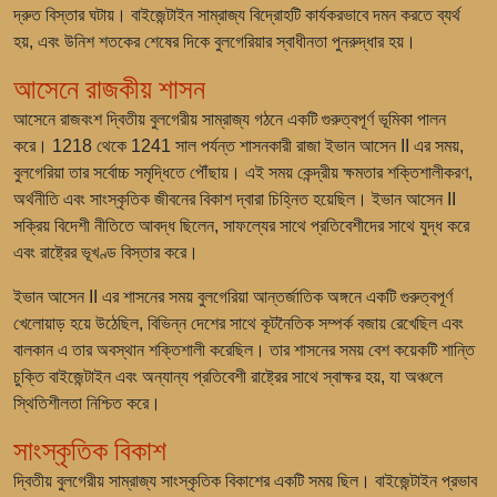
দ্রুত বিস্তার ঘটায়। বাইজেন্টাইন সাম্রাজ্য বিদ্রোহটি কার্যকরভাবে দমন করতে ব্যর্থ
হয়, এবং উনিশ শতকের শেষের দিকে বুলগেরিয়ার স্বাধীনতা পুনরুদ্ধার হয়।
আসেনে রাজকীয় শাসন
আসেনে রাজবংশ দ্বিতীয় বুলগেরীয় সাম্রাজ্য গঠনে একটি গুরুত্বপূর্ণ ভূমিকা পালন
করে। 1218 থেকে 1241 সাল পর্যন্ত শাসনকারী রাজা ইভান আসেন II এর সময়,
বুলগেরিয়া তার সর্বোচ্চ সমৃদ্ধিতে পৌঁছায়। এই সময় কেন্দ্রীয় ক্ষমতার শক্তিশালীকরণ,
অর্থনীতি এবং সাংস্কৃতিক জীবনের বিকাশ দ্বারা চিহ্নিত হয়েছিল। ইভান আসেন II
সক্রিয় বিদেশী নীতিতে আবদ্ধ ছিলেন, সাফল্যের সাথে প্রতিবেশীদের সাথে যুদ্ধ করে
এবং রাষ্ট্রের ভূখণ্ড বিস্তার করে।
ইভান আসেন II এর শাসনের সময় বুলগেরিয়া আন্তর্জাতিক অঙ্গনে একটি গুরুত্বপূর্ণ
খেলোয়াড় হয়ে উঠেছিল, বিভিন্ন দেশের সাথে কূটনৈতিক সম্পর্ক বজায় রেখেছিল এবং
বালকান এ তার অবস্থান শক্তিশালী করেছিল। তার শাসনের সময় বেশ কয়েকটি শান্তি
চুক্তি বাইজেন্টাইন এবং অন্যান্য প্রতিবেশী রাষ্ট্রের সাথে স্বাক্ষর হয়, যা অঞ্চলে
স্থিতিশীলতা নিশ্চিত করে।
সাংস্কৃতিক বিকাশ
দ্বিতীয় বুলগেরীয় সাম্রাজ্য সাংস্কৃতিক বিকাশের একটি সময় ছিল। বাইজেন্টাইন প্রভাব