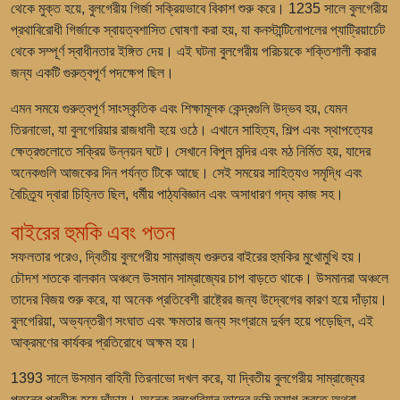
থেকে মুক্ত হয়ে, বুলগেরীয় গির্জা সক্রিয়ভাবে বিকাশ শুরু করে। 1235 সালে বুলগেরীয়
প্রথাবিরোধী গির্জাকে স্বায়ত্বশাসিত ঘোষণা করা হয়, যা কনস্টান্টিনোপলের প্যাট্রিয়ার্চেট
থেকে সম্পূর্ণ স্বাধীনতার ইঙ্গিত দেয়। এই ঘটনা বুলগেরীয় পরিচয়কে শক্তিশালী করার
জন্য একটি গুরুত্বপূর্ণ পদক্ষেপ ছিল।
এমন সময়ে গুরুত্বপূর্ণ সাংস্কৃতিক এবং শিক্ষামূলক কেন্দ্রগুলি উদ্ভব হয়, যেমন
তিরনাভো, যা বুলগেরিয়ার রাজধানী হয়ে ওঠে। এখানে সাহিত্য, শিল্প এবং স্থাপত্যের
ক্ষেত্রগুলোতে সক্রিয় উন্নয়ন ঘটে। সেখানে বিপুল মন্দির এবং মঠ নির্মিত হয়, যাদের
অনেকগুলি আজকের দিন পর্যন্ত টিকে আছে। সেই সময়ের সাহিত্যও সমৃদ্ধি এবং
বৈচিত্র্য দ্বারা চিহ্নিত ছিল, ধর্মীয় পাঠ্যবিজ্ঞান এবং অসাধারণ গদ্য কাজ সহ।
বাইরের হুমকি এবং পতন
সফলতার পরেও, দ্বিতীয় বুলগেরীয় সাম্রাজ্য গুরুতর বাইরের হুমকির মুখোমুখি হয়।
চৌদশ শতকে বালকান অঞ্চলে উসমান সাম্রাজ্যের চাপ বাড়তে থাকে। উসমানরা অঞ্চলে
তাদের বিজয় শুরু করে, যা অনেক প্রতিবেশী রাষ্ট্রের জন্য উদ্বেগের কারণ হয়ে দাঁড়ায়।
বুলগেরিয়া, অভ্যন্তরীণ সংঘাত এবং ক্ষমতার জন্য সংগ্রামে দুর্বল হয়ে পড়েছিল, এই
আক্রমণের কার্যকর প্রতিরোধে অক্ষম হয়।
1393 সালে উসমান বাহিনী তিরনাভো দখল করে, যা দ্বিতীয় বুলগেরীয় সাম্রাজ্যের
পতনের প্রতীক হয়ে দাঁড়ায়। অনেক বুলগেরিয়ান তাদের ভূমি ত্যাগ করতে অথবা