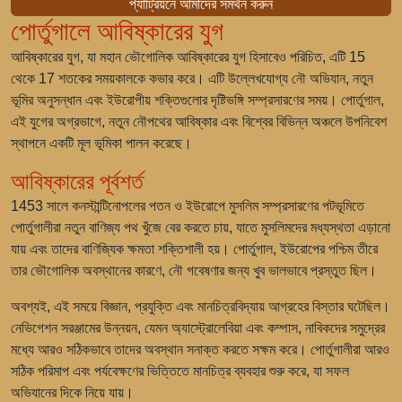
প্যাট্রিয়নে আমাদের সমর্থন করুন
পোর্তুগালে আবিষ্কারের যুগ
আবিষ্কারের যুগ, যা মহান ভৌগোলিক আবিষ্কারের যুগ হিসাবেও পরিচিত, এটি 15
থেকে 17 শতকের সময়কালকে কভার করে। এটি উল্লেখযোগ্য নৌ অভিযান, নতুন
ভূমির অনুসন্ধান এবং ইউরোপীয় শক্তিগুলোর দৃষ্টিভঙ্গি সম্প্রসারণের সময়। পোর্তুগাল,
এই যুগের অগ্রভাগে, নতুন নৌপথের আবিষ্কার এবং বিশ্বের বিভিন্ন অঞ্চলে উপনিবেশ
স্থাপনে একটি মূল ভূমিকা পালন করেছে।
আবিষ্কারের পূর্বশর্ত
1453 সালে কনস্টান্টিনোপলের পতন ও ইউরোপে মুসলিম সম্প্রসারণের পটভূমিতে
পোর্তুগালীরা নতুন বাণিজ্য পথ খুঁজে বের করতে চায়, যাতে মুসলিমদের মধ্যস্থতা এড়ানো
যায় এবং তাদের বাণিজ্যিক ক্ষমতা শক্তিশালী হয়। পোর্তুগাল, ইউরোপের পশ্চিম তীরে
তার ভৌগোলিক অবস্থানের কারণে, নৌ গবেষণার জন্য খুব ভালভাবে প্রস্তুত ছিল।
অবশ্যই, এই সময়ে বিজ্ঞান, প্রযুক্তি এবং মানচিত্রবিদ্যায় আগ্রহের বিস্তার ঘটেছিল।
নেভিগেশন সরঞ্জামের উন্নয়ন, যেমন অ্যাস্ট্রোলেবিয়া এবং কম্পাস, নাবিকদের সমুদ্রের
মধ্যে আরও সঠিকভাবে তাদের অবস্থান সনাক্ত করতে সক্ষম করে। পোর্তুগালীরা আরও
সঠিক পরিমাপ এবং পর্যবেক্ষণের ভিত্তিতে মানচিত্র ব্যবহার শুরু করে, যা সফল
অভিযানের দিকে নিয়ে যায়।