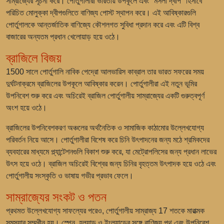
সাম্রাজ্যের সূচনা করে। পোর্তুগালীরা ভারতীয় উপকূলে এবং "মসলা দ্বীপ" হিসাবে
পরিচিত মোলুক্কা দ্বীপগুলিতে বাণিজ্য পোস্ট স্থাপন করে। এই আবিষ্কারগুলি
পোর্তুগালকে আন্তর্জাতিক বাণিজ্যে কৌশলগত সুবিধা প্রদান করে এবং এটি বিশ্ব
বাজারের অন্যতম প্রধান খেলোয়াড় হয়ে ওঠে।
ব্রাজিলে বিজয়
1500 সালে পোর্তুগালি নাবিক পেদ্রো আলভারিস কাব্রাল তার ভারত সফরের সময়
দুর্ঘটনাক্রমে ব্রাজিলের উপকূলে আবিষ্কার করেন। পোর্তুগালীরা এই নতুন ভূমির
উপনিবেশ শুরু করে এবং অচিরেই ব্রাজিল পোর্তুগালীয় সাম্রাজ্যের একটি গুরুত্বপূর্ণ
অংশ হয়ে ওঠে।
ব্রাজিলের উপনিবেশকরণ অঞ্চলের অর্থনৈতিক ও সামাজিক কাঠামোর উল্লেখযোগ্য
পরিবর্তন নিয়ে আসে। পোর্তুগালীরা বিশেষ করে চিনি উৎপাদনের জন্য মঠে শ্রমিকদের
ব্যবহারের মাধ্যমে প্ল্যান্টেশনগুলি বিকাশ শুরু করে, যা মেট্রোপলিসের জন্য প্রধান লাভের
উৎস হয়ে ওঠে। ব্রাজিল অচিরেই বিশ্বের জন্য চিনির বৃহত্তম উৎপাদক হয়ে ওঠে এবং
পোর্তুগালীয় সংস্কৃতি ও ভাষায় গভীর প্রভাব ফেলে।
সাম্রাজ্যের সংকট ও পতন
প্রথমত উল্লেখযোগ্য সাফল্যের পরেও, পোর্তুগালীয় সাম্রাজ্য 17 শতকে মারাত্মক
সমস্যার সম্মুখীন হয়। স্পেন, হল্যান্ড ও ইংল্যান্ডের সঙ্গে বাণিজ্য পথ এবং উপনিবেশ