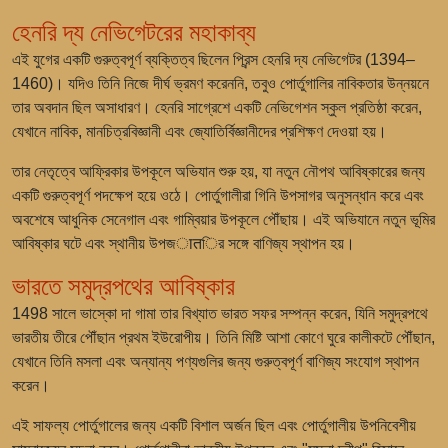
হেনরি দ্য নেভিগেটরের মহাকাব্য
এই যুগের একটি গুরুত্বপূর্ণ ব্যক্তিত্ব ছিলেন প্রিন্স হেনরি দ্য নেভিগেটর (1394–
1460)। যদিও তিনি নিজে দীর্ঘ ভ্রমণ করেননি, তবুও পোর্তুগালির নাবিকতার উন্নয়নে
তার অবদান ছিল অসাধারণ। হেনরি সাগ্রেশে একটি নেভিগেশন স্কুল প্রতিষ্ঠা করেন,
যেখানে নাবিক, মানচিত্রবিজ্ঞানী এবং জ্যোতির্বিজ্ঞানীদের প্রশিক্ষণ দেওয়া হয়।
তার নেতৃত্বে আফ্রিকার উপকূলে অভিযান শুরু হয়, যা নতুন নৌপথ আবিষ্কারের জন্য
একটি গুরুত্বপূর্ণ পদক্ষেপ হয়ে ওঠে। পোর্তুগালীরা গিনি উপসাগর অনুসন্ধান করে এবং
অবশেষে আধুনিক সেনেগাল এবং গাম্বিয়ার উপকূলে পৌঁছায়। এই অভিযানে নতুন ভূমির
আবিষ্কার ঘটে এবং স্থানীয় উপজातির সঙ্গে বাণিজ্য স্থাপন হয়।
ভারতে সমুদ্রপথের আবিষ্কার
1498 সালে ভাস্কো দা গামা তার বিখ্যাত ভারত সফর সম্পন্ন করেন, যিনি সমুদ্রপথে
ভারতীয় তীরে পৌঁছান প্রথম ইউরোপীয়। তিনি মিষ্টি আশা কোণে ঘুরে কালীকটে পৌঁছান,
যেখানে তিনি মসলা এবং অন্যান্য পণ্যগুলির জন্য গুরুত্বপূর্ণ বাণিজ্য সংযোগ স্থাপন
করেন।
এই সাফল্য পোর্তুগালের জন্য একটি বিশাল অর্জন ছিল এবং পোর্তুগালীয় উপনিবেশীয়