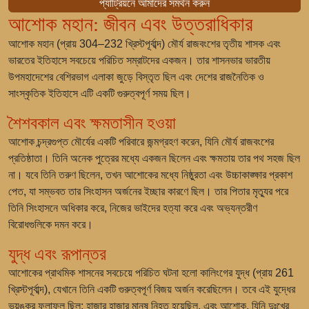
প্যাট্রিয়নে আমাদের সমর্থন করুন
আশোক মহান: জীবন এবং উত্তরাধিকার
আশোক মহান (প্রায় 304–232 খ্রিস্টপূর্বাব্দ) মৌর্য রাজবংশের তৃতীয় শাসক এবং
ভারতের ইতিহাসে সবচেয়ে পরিচিত সম্রাটদের একজন। তার শাসনভার ভারতীয়
উপমহাদেশের বেশিরভাগ এলাকা জুড়ে বিস্তৃত ছিল এবং দেশের রাজনৈতিক ও
সাংস্কৃতিক ইতিহাসে এটি একটি গুরুত্বপূর্ণ সময় ছিল।
শৈশবকাল এবং ক্ষমতাসীন হওয়া
আশোক চন্দ্রগুপ্ত মৌর্যের একটি পরিবারে জন্মগ্রহণ করেন, যিনি মৌর্য রাজবংশের
প্রতিষ্ঠাতা। তিনি অনেক পুত্রের মধ্যে একজন ছিলেন এবং ক্ষমতায় তার পথ সহজ ছিল
না। যবে তিনি তরুণ ছিলেন, তখন আশোকের মধ্যে নিষ্ঠুরতা এবং উচ্চাকাঙ্ক্ষার প্রকাশ
পেত, যা সম্ভবত তার সিংহাসন অর্জনের ইচ্ছার কারণে ছিল। তার পিতার মৃত্যুর পরে
তিনি সিংহাসনে অধিকার করে, নিজের ভাইদের হত্যা করে এবং অভ্যন্তরীণ
বিরোধগুলিকে দমন করে।
যুদ্ধ এবং রূপান্তর
আশোকের প্রাথমিক শাসনের সবচেয়ে পরিচিত ঘটনা হলো কালিংগের যুদ্ধ (প্রায় 261
খ্রিস্টপূর্বাব্দ), যেখানে তিনি একটি গুরুত্বপূর্ণ বিজয় অর্জন করেছিলেন। তবে এই যুদ্ধের
ভয়ঙ্কর ফলাফল ছিল: হাজার হাজার মানুষ নিহত হয়েছিল, এবং আশোক, যিনি দুঃখের