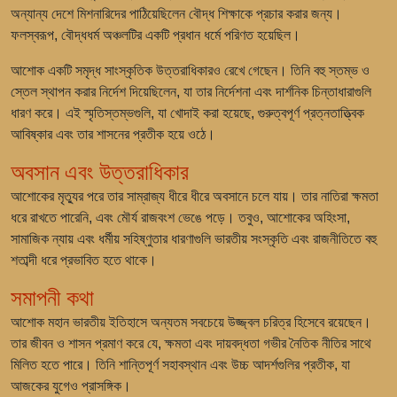
অন্যান্য দেশে মিশনারিদের পাঠিয়েছিলেন বৌদ্ধ শিক্ষাকে প্রচার করার জন্য।
ফলস্বরূপ, বৌদ্ধধর্ম অঞ্চলটির একটি প্রধান ধর্মে পরিণত হয়েছিল।
আশোক একটি সমৃদ্ধ সাংস্কৃতিক উত্তরাধিকারও রেখে গেছেন। তিনি বহু স্তম্ভ ও
স্তেল স্থাপন করার নির্দেশ দিয়েছিলেন, যা তার নির্দেশনা এবং দার্শনিক চিন্তাধারাগুলি
ধারণ করে। এই স্মৃতিস্তম্ভগুলি, যা খোদাই করা হয়েছে, গুরুত্বপূর্ণ প্রত্নতাত্ত্বিক
আবিষ্কার এবং তার শাসনের প্রতীক হয়ে ওঠে।
অবসান এবং উত্তরাধিকার
আশোকের মৃত্যুর পরে তার সাম্রাজ্য ধীরে ধীরে অবসানে চলে যায়। তার নাতিরা ক্ষমতা
ধরে রাখতে পারেনি, এবং মৌর্য রাজবংশ ভেঙে পড়ে। তবুও, আশোকের অহিংসা,
সামাজিক ন্যায় এবং ধর্মীয় সহিষ্ণুতার ধারণাগুলি ভারতীয় সংস্কৃতি এবং রাজনীতিতে বহু
শতাব্দী ধরে প্রভাবিত হতে থাকে।
সমাপনী কথা
আশোক মহান ভারতীয় ইতিহাসে অন্যতম সবচেয়ে উজ্জ্বল চরিত্র হিসেবে রয়েছেন।
তার জীবন ও শাসন প্রমাণ করে যে, ক্ষমতা এবং দায়বদ্ধতা গভীর নৈতিক নীতির সাথে
মিলিত হতে পারে। তিনি শান্তিপূর্ণ সহাবস্থান এবং উচ্চ আদর্শগুলির প্রতীক, যা
আজকের যুগেও প্রাসঙ্গিক।