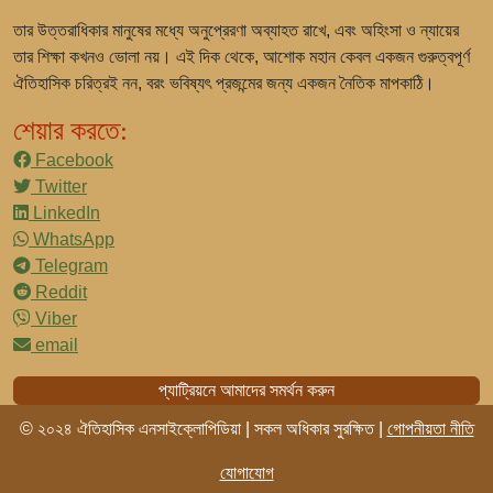
তার উত্তরাধিকার মানুষের মধ্যে অনুপ্রেরণা অব্যাহত রাখে, এবং অহিংসা ও ন্যায়ের
তার শিক্ষা কখনও ভোলা নয়। এই দিক থেকে, আশোক মহান কেবল একজন গুরুত্বপূর্ণ
ঐতিহাসিক চরিত্রই নন, বরং ভবিষ্যৎ প্রজন্মের জন্য একজন নৈতিক মাপকাঠি।
শেয়ার করতে:
Facebook
Twitter
LinkedIn
WhatsApp
Telegram
Reddit
Viber
email
প্যাট্রিয়নে আমাদের সমর্থন করুন
© ২০২৪ ঐতিহাসিক এনসাইক্লোপিডিয়া | সকল অধিকার সুরক্ষিত |
গোপনীয়তা নীতি
যোগাযোগ