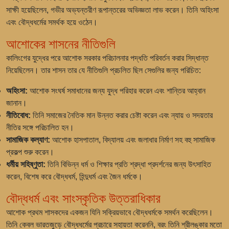
সাক্ষী হয়েছিলেন, গভীর অভ্যন্তরীণ রূপান্তরের অভিজ্ঞতা লাভ করেন। তিনি অহিংসা
এবং বৌদ্ধধর্মের সমর্থক হয়ে ওঠেন।
আশোকের শাসনের নীতিগুলি
কালিংগের যুদ্ধের পরে আশোক সরকার পরিচালনার পদ্ধতি পরিবর্তন করার সিদ্ধান্ত
নিয়েছিলেন। তার শাসন তার যে নীতিগুলি প্রচলিত ছিল সেগুলির জন্য পরিচিত:
অহিংসা:
আশোক সংঘর্ষ সমাধানের জন্য যুদ্ধ পরিহার করেন এবং শান্তির আহ্বান
জানান।
নীতিবোধ:
তিনি সমাজের নৈতিক মান উন্নত করার চেষ্টা করেন এবং ন্যায় ও সদয়তার
নীতির সঙ্গে পরিচালিত হন।
সামাজিক কল্যাণ:
আশোক হাসপাতাল, বিদ্যালয় এবং জলাধার নির্মাণ সহ বহু সামাজিক
প্রকল্প শুরু করেন।
ধর্মীয় সহিষ্ণুতা:
তিনি বিভিন্ন ধর্ম ও শিক্ষার প্রতি শ্রদ্ধা প্রদর্শনের জন্য উৎসাহিত
করেন, বিশেষ করে বৌদ্ধধর্ম, হিন্দুধর্ম এবং জৈন ধর্মকে।
বৌদ্ধধর্ম এবং সাংস্কৃতিক উত্তরাধিকার
আশোক প্রথম শাসকদের একজন যিনি সক্রিয়ভাবে বৌদ্ধধর্মকে সমর্থন করেছিলেন।
তিনি কেবল ভারতজুড়ে বৌদ্ধধর্মের প্রচারে সহায়তা করেননি, বরং তিনি শ্রীলঙ্কার মতো