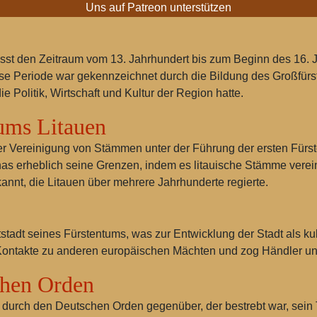
Uns auf Patreon unterstützen
asst den Zeitraum vom 13. Jahrhundert bis zum Beginn des 16. 
se Periode war gekennzeichnet durch die Bildung des Großfürst
e Politik, Wirtschaft und Kultur der Region hatte.
ums Litauen
t der Vereinigung von Stämmen unter der Führung der ersten Fürs
nas
erheblich seine Grenzen, indem es litauische Stämme verei
nnt, die Litauen über mehrere Jahrhunderte regierte.
tadt seines Fürstentums, was zur Entwicklung der Stadt als kult
te Kontakte zu anderen europäischen Mächten und zog Händler 
chen Orden
g durch den
Deutschen Orden
gegenüber, der bestrebt war, sein