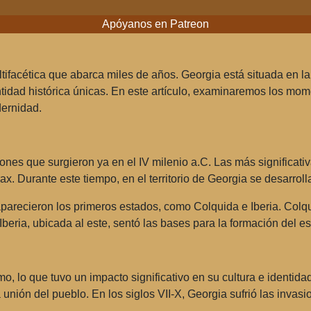
Apóyanos en Patreon
ltifacética que abarca miles de años. Georgia está situada en la
ntidad histórica únicas. En este artículo, examinaremos los mom
ernidad.
ones que surgieron ya en el IV milenio a.C. Las más significati
Arax. Durante este tiempo, en el territorio de Georgia se desarroll
a aparecieron los primeros estados, como Colquida e Iberia. Colq
 Iberia, ubicada al este, sentó las bases para la formación del e
ismo, lo que tuvo un impacto significativo en su cultura e ident
la unión del pueblo. En los siglos VII-X, Georgia sufrió las invas