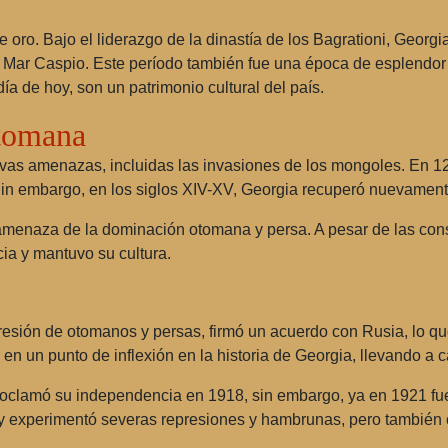
e oro. Bajo el liderazgo de la dinastía de los Bagrationi, Georg
Mar Caspio. Este período también fue una época de esplendor artí
día de hoy, son un patrimonio cultural del país.
tomana
nuevas amenazas, incluidas las invasiones de los mongoles. En 1
. Sin embargo, en los siglos XIV-XV, Georgia recuperó nuevamen
 amenaza de la dominación otomana y persa. A pesar de las const
ia y mantuvo su cultura.
presión de otomanos y persas, firmó un acuerdo con Rusia, lo qu
en un punto de inflexión en la historia de Georgia, llevando a c
oclamó su independencia en 1918, sin embargo, ya en 1921 fue
 y experimentó severas represiones y hambrunas, pero también c