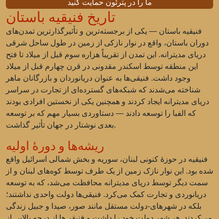
ما را در پترئون حمایت کنید
تاریخ فنیقیه باستان
فنیقیه باستان — یکی از برجسته‌ترین و تأثیرگذارترین تمدن‌های
دوران باستان، واقع در نوار نازکی از زمین در طول ساحل شرقی
دریای مدیترانه. این تمدن از تقریباً هزاره سوم قبل از میلاد تا فتح
این منطقه توسط اسکندر مقدونی در قرن چهارم قبل از میلاد
وجود داشت. فنیقی‌ها به عنوان دریانوردان و بازرگانان ماهر
شناخته می‌شدند که شبکه‌های گسترده‌ای از تجارت در سراسر
دریای مدیترانه ایجاد کردند و همچنین یکی از نخستین افرادی بودند
که الفبا را توسعه دادند — دستاوردی بسیار مهم که بر توسعه
بعدی نوشتار در جهان تأثیر گذاشت.
ریشه‌ها و دورهٔ اولیه
فنیقیه در حوزهٔ کنونی لبنان، سوریه و بخش شمالی اسرائیل واقع
شده بود. این نوار نازک زمین از یک طرف توسط کوه‌های لبنان و از
سمت دیگر توسط دریای مدیترانه محافظت می‌شد، که به توسعه
دریانوردی و تجارت کمک می‌کرد. فنیقی‌ها دولت واحدی نداشتند؛
بلکه در شهرهای-دولت مستقل مانند صور، صیدا و جبیل زندگی
می‌کردند. هر شهر دولت خود را داشت و فنیقی‌ها از درجه بالایی از