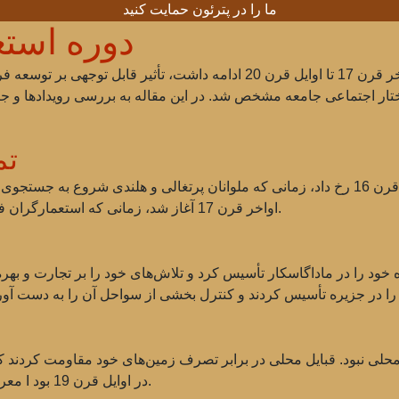
ما را در پترئون حمایت کنید
دوره استع
دوره استعماری در ماداگاسکار، که از اواخر قرن 17 تا اوایل قرن 20 ادام
ختار اجتماعی جامعه مشخص شد. در این مقاله به بررسی رویدادها و جن
تم
تماس اولیه ساکنان ماداگاسکار با اروپایی‌ها در قرن 16 رخ داد، زمانی که ملوانان پرتغالی 
اواخر قرن 17 آغاز شد، زمانی که استعمارگران فرانسوی به‌طور فعال به منابع جزیره علاقه‌مند شدند.
حلی نبود. قبایل محلی در برابر تصرف زمین‌های خود مقاومت کردند که
معروف‌ترین درگیری‌ها، شورش به رهبری ملکه رانوالونا I در اوایل قرن 19 بود.