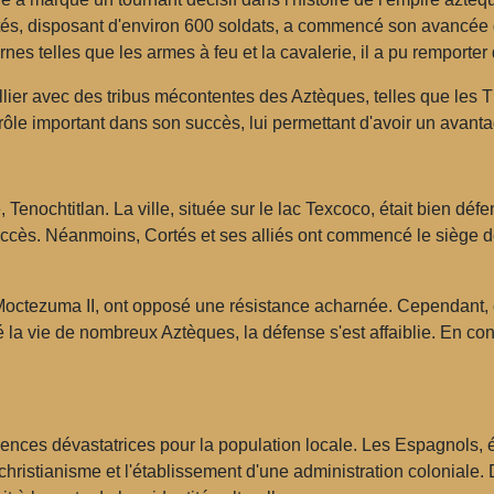
rtés, disposant d'environ 600 soldats, a commencé son avancée
rnes telles que les armes à feu et la cavalerie, il a pu remporter 
allier avec des tribus mécontentes des Aztèques, telles que les 
rôle important dans son succès, lui permettant d'avoir un avant
, Tenochtitlan. La ville, située sur le lac Texcoco, était bien 
d'accès. Néanmoins, Cortés et ses alliés ont commencé le siège de
 Moctezuma II, ont opposé une résistance acharnée. Cependant,
té la vie de nombreux Aztèques, la défense s'est affaiblie. En c
nces dévastatrices pour la population locale. Les Espagnols, é
ristianisme et l'établissement d'une administration coloniale.