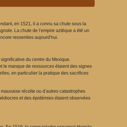
ndant, en 1521, il a connu sa chute sous la
agnole. La chute de l'empire aztèque a été un
ncore ressenties aujourd'hui.
significative du centre du Mexique.
et le manque de ressources étaient des signes
s, en particulier la pratique des sacrifices
e mauvaise récolte ou d'autres catastrophes
 médiocres et des épidémies étaient observées
èque. En 1519, le conquistador espagnol Hernán