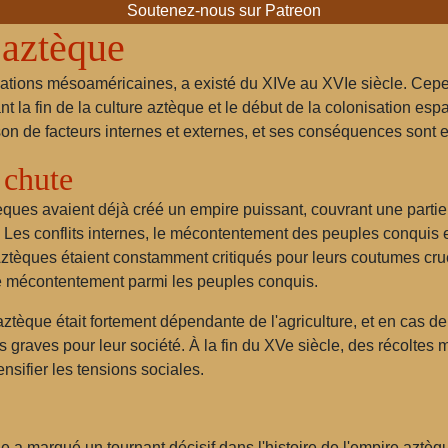
Soutenez-nous sur Patreon
 aztèque
isations mésoaméricaines, a existé du XIVe au XVIe siècle. Cepe
la fin de la culture aztèque et le début de la colonisation esp
n de facteurs internes et externes, et ses conséquences sont e
 chute
ques avaient déjà créé un empire puissant, couvrant une partie 
 Les conflits internes, le mécontentement des peuples conquis 
èques étaient constamment critiqués pour leurs coutumes cruelle
de mécontentement parmi les peuples conquis.
ztèque était fortement dépendante de l'agriculture, et en cas d
 graves pour leur société. À la fin du XVe siècle, des récoltes
ensifier les tensions sociales.
e a marqué un tournant décisif dans l'histoire de l'empire azt