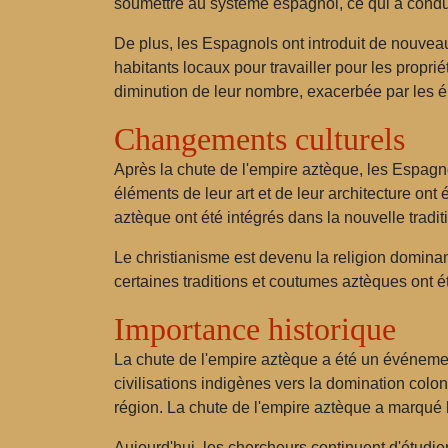
soumettre au système espagnol, ce qui a conduit 
De plus, les Espagnols ont introduit de nouve
habitants locaux pour travailler pour les propri
diminution de leur nombre, exacerbée par les 
Changements culturels
Après la chute de l'empire aztèque, les Espa
éléments de leur art et de leur architecture ont
aztèque ont été intégrés dans la nouvelle tradit
Le christianisme est devenu la religion domina
certaines traditions et coutumes aztèques ont é
Importance historique
La chute de l'empire aztèque a été un événemen
civilisations indigènes vers la domination colo
région. La chute de l'empire aztèque a marqué l
Aujourd'hui, les chercheurs continuent d'étudi