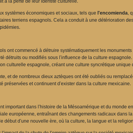
à la perte de leur identité culturelle.
aux systèmes économiques et sociaux, tels que
l'encomienda
, 
étaires terriens espagnols. Cela a conduit à une détérioration d
épidémies.
gnols ont commencé à détruire systématiquement les monuments
 été détruits ou modifiés sous l'influence de la culture espagnol
ion culturelle espagnole, créant une culture syncrétique unique 
nte, et de nombreux dieux aztèques ont été oubliés ou remplacé
té préservées et continuent d'exister dans la culture mexicaine.
t important dans l'histoire de la Mésoamérique et du monde entie
niale européenne, entraînant des changements radicaux dans la str
e début d'une nouvelle ère, où la culture, la langue et la reli
er l'impact de la chute de l'empire aztèque sur la société mex